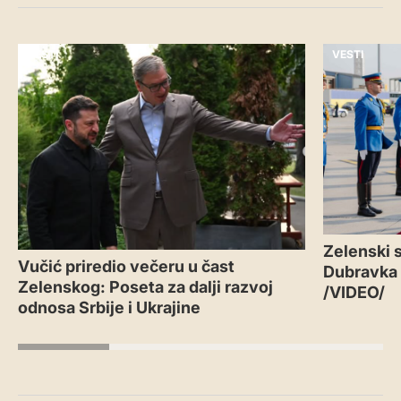
VESTI
VESTI
Zelenski s
Vučić priredio večeru u čast
Dubravka
Zelenskog: Poseta za dalji razvoj
/VIDEO/
odnosa Srbije i Ukrajine