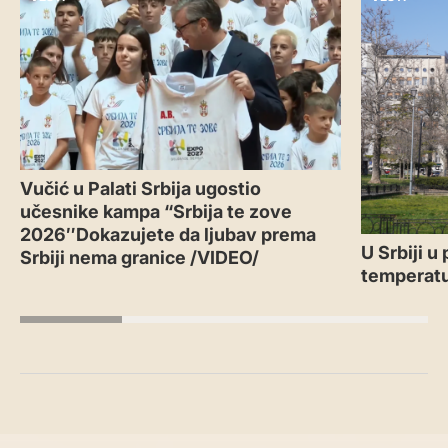
Vučić u Palati Srbija ugostio
učesnike kampa “Srbija te zove
2026″Dokazujete da ljubav prema
U Srbiji u
Srbiji nema granice /VIDEO/
temperatu