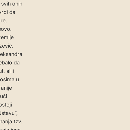
 svih onih
vrdi da
re,
sovo.
zemlje
nežević.
Aleksandra
ebalo da
, ali i
nosima u
ranije
ući
stoji
Ustavu”,
nanja tzv.
aja juna,