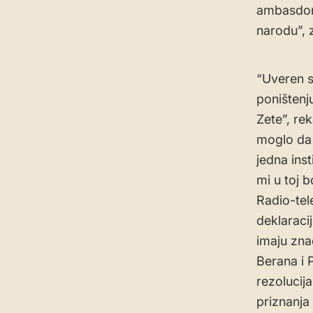
ambasdori
narodu”, 
“Uveren s
poništenj
Zete”, re
moglo da 
jedna ins
mi u toj 
Radio-tel
deklaraci
imaju znač
Berana i 
rezolucij
priznanj