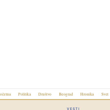
očetna
Politika
Društvo
Beograd
Hronika
Svet
VESTI