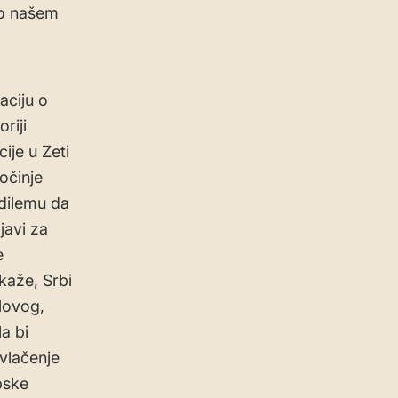
mo našem
aciju o
riji
ije u Zeti
očinje
 dilemu da
javi za
e
kaže, Srbi
 Novog,
a bi
ovlačenje
pske