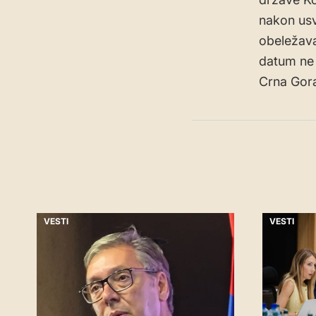
nakon usv
obeležava
datum ne 
Crna Gora
VESTI
VESTI