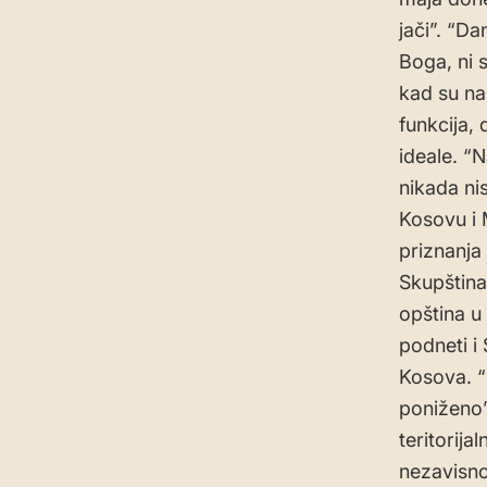
jači”. “D
Boga, ni 
kad su nap
funkcija,
ideale. “
nikada ni
Kosovu i 
priznanja
Skupština
opština u 
podneti i
Kosova. “N
poniženo”
teritorija
nezavisno