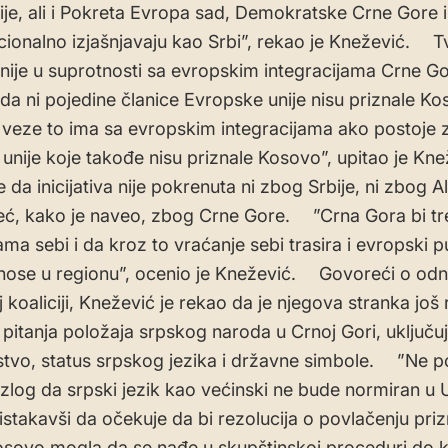
je, ali i Pokreta Evropa sad, Demokratske Crne Gore i
acionalno izjašnjavaju kao Srbi”, rekao je Knežević. T
va nije u suprotnosti sa evropskim integracijama Crne Go
da ni pojedine članice Evropske unije nisu priznale Ko
ze to ima sa evropskim integracijama ako postoje 
unije koje takođe nisu priznale Kosovo”, upitao je K
 da inicijativa nije pokrenuta ni zbog Srbije, ni zbog 
eć, kako je naveo, zbog Crne Gore. ”Crna Gora bi tr
ama sebi i da kroz to vraćanje sebi trasira i evropski put
ose u regionu”, ocenio je Knežević. Govoreći o od
 koaliciji, Knežević je rekao da je njegova stranka još 
 pitanja položaja srpskog naroda u Crnoj Gori, uključuj
stvo, status srpskog jezika i državne simbole. ”Ne po
azlog da srpski jezik kao većinski ne bude normiran u 
istakavši da očekuje da bi rezolucija o povlačenju priz
sovo mogla da se nađe u skupštinskoj proceduri do kr