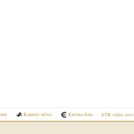
eme
Kamere uživo
Kursna lista
STB-video serv