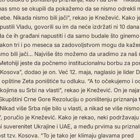
anas smo se okupili da pokažemo da se nismo odrekli ni
sebe. Nikada nismo bili jači”, rekao je Knežević. Kako 
ustili Vladu, govorili su im da neće izdržati ni 10 dan
 da će ih građani napustiti i da samo budale što ginemo
Nakon tri i po meseca sa zadovoljstvom mogu da kaž
smo bili jači… Najviše što možemo da uradimo za naš
Metohiji jeste da počnemo institucionalnu borbu za po
 Kosova”, dodao je on. Već 12. maja, naglasio je lider 
 opštine Zeta poništiće tu odluku. “A to očekujemo i od
kojima su Srbi na vlasti”, rekao je Knežević. On je naj
 Skupštini Crne Gore Rezoluciju o poništenju priznanja 
ikad više Srba nije bilo u vlasti, a nikad se više nismo
, poručio je Knežević. Kako je rekao, neki podržavaju
lni suverenitet Ukrajine i UAE, a među prvima su priznal
st tzv. Kosova. “To je tako jer klimaju glavama pred