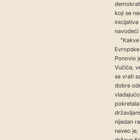
demokrati
koji se n
inicijati
navodeći 
”Kakve ve
Evropske 
Ponovio je
Vučića, v
se vrati s
dobre odn
vladajućoj
pokretala
državljan
nijedan r
naveo je, 
države Ko