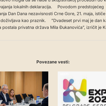
ajanja lokalnih deklaracija. Povodom predstojećeg
nja Dan Dana nezavisnosti Crne Gore, 21. maja, ističe 
doživljava kao praznik. ”Dvadeset prvi maj je dan k
 postala privatna država Mila Đukanovića”, izričit je 
Povezane vesti:
VESTI