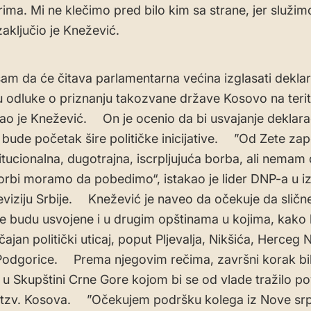
ma. Mi ne klečimo pred bilo kim sa strane, jer služi
zaključio je Knežević.
am da će čitava parlamentarna većina izglasati deklar
u odluke o priznanju takozvane države Kosovo na terito
kao je Knežević. On je ocenio da bi usvajanje deklarac
bude početak šire političke inicijative. ”Od Zete zap
titucionalna, dugotrajna, iscrpljujuća borba, ali nemam
borbi moramo da pobedimo“, istakao je lider DNP-a u iz
eviziju Srbije. Knežević je naveo da očekuje da sličn
je budu usvojene i u drugim opštinama u kojima, kako 
ajan politički uticaj, poput Pljevalja, Nikšića, Herceg
Podgorice. Prema njegovim rečima, završni korak bil
a u Skupštini Crne Gore kojom bi se od vlade tražilo p
a tzv. Kosova. ”Očekujem podršku kolega iz Nove sr