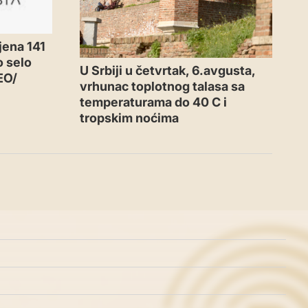
jena 141
o selo
U Srbiji u četvrtak, 6.avgusta,
EO/
vrhunac toplotnog talasa sa
temperaturama do 40 C i
tropskim noćima