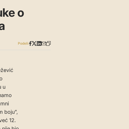
uke o
a
Podeli:
ežević
 o
u u
Onamo
amni
m boju”,
već 12.
nije bio