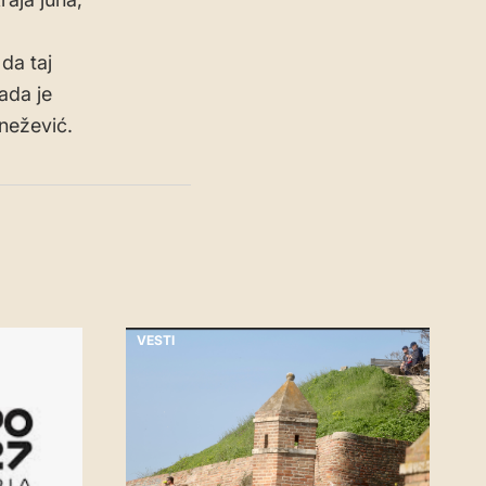
da taj
ada je
Knežević.
VESTI