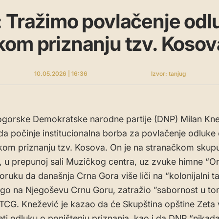
 Tražimo povlačenje odl
om priznanju tzv. Kosov
10.05.2026 | 16:36
Izvor: tanjug
ogorske Demokratske narodne partije (DNP) Milan Kn
e da počinje institucionalna borba za povlačenje odluke
om priznanju tzv. Kosova. On je na stranačkom skup
, u prepunoj sali Muzičkog centra, uz zvuke himne “
oruku da današnja Crna Gora više liči na “kolonijalni t
nego na Njegoševu Crnu Goru, zatražio ”sabornost u to
TCG. Knežević je kazao da će Skupština opštine Zeta 
ti odluku o poništenju priznanja, kao i da DNP “nikada 