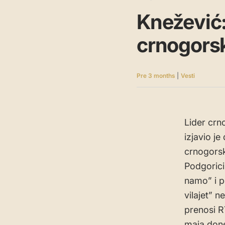
Knežević:
crnogorsk
Pre 3 months
|
Vesti
Lider crn
izjavio j
crnogorsk
Podgorici
namo” i p
vilajet” 
prenosi R
maja done