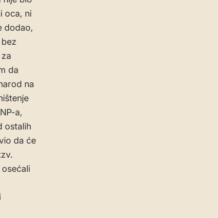
 oca, ni
je dodao,
a bez
 za
em da
 narod na
ništenje
DNP-a,
 ostalih
avio da će
tzv.
 osećali
i