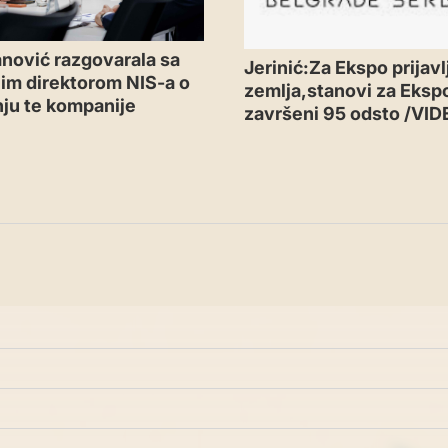
nović razgovarala sa
Jerinić:Za Ekspo prijavl
im direktorom NIS-a o
zemlja,stanovi za Eksp
ju te kompanije
završeni 95 odsto /VID