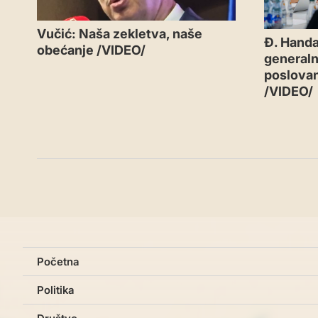
Vučić: Naša zekletva, naše
Đ. Handa
obećanje /VIDEO/
generaln
poslovan
/VIDEO/
Početna
Politika