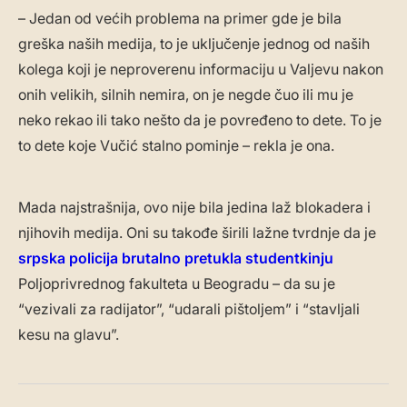
– Jedan od većih problema na primer gde je bila
greška naših medija, to je uključenje jednog od naših
kolega koji je neproverenu informaciju u Valjevu nakon
onih velikih, silnih nemira, on je negde čuo ili mu je
neko rekao ili tako nešto da je povređeno to dete. To je
to dete koje Vučić stalno pominje – rekla je ona.
Mada najstrašnija, ovo nije bila jedina laž blokadera i
njihovih medija. Oni su takođe širili lažne tvrdnje da je
srpska policija brutalno pretukla studentkinju
Poljoprivrednog fakulteta u Beogradu – da su je
“vezivali za radijator”, “udarali pištoljem” i “stavljali
kesu na glavu”.