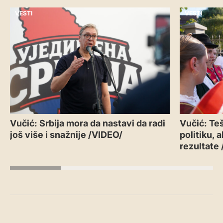
VESTI
VESTI
Vučić: Srbija mora da nastavi da radi
Vučić: Teš
još više i snažnije /VIDEO/
politiku, 
rezultate