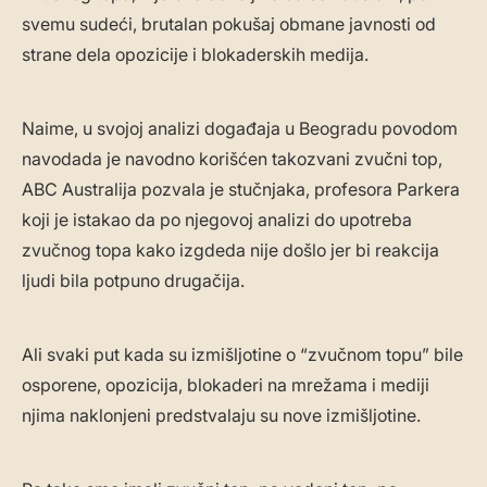
svemu sudeći, brutalan pokušaj obmane javnosti od
strane dela opozicije i blokaderskih medija.
Naime, u svojoj analizi događaja u Beogradu povodom
navodada je navodno korišćen takozvani zvučni top,
ABC Australija pozvala je stučnjaka, profesora Parkera
koji je istakao da po njegovoj analizi do upotreba
zvučnog topa kako izgdeda nije došlo jer bi reakcija
ljudi bila potpuno drugačija.
Ali svaki put kada su izmišljotine o “zvučnom topu” bile
osporene, opozicija, blokaderi na mrežama i mediji
njima naklonjeni predstvalaju su nove izmišljotine.