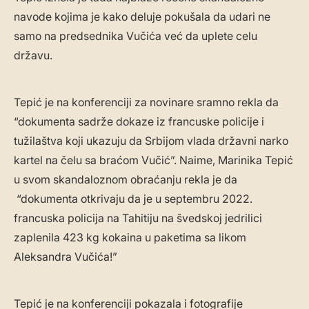
navode kojima je kako deluje pokušala da udari ne
samo na predsednika Vučića već da uplete celu
državu.
Tepić je na konferenciji za novinare sramno rekla da
“dokumenta sadrže dokaze iz francuske policije i
tužilaštva koji ukazuju da Srbijom vlada državni narko
kartel na čelu sa braćom Vučić”. Naime, Marinika Tepić
u svom skandaloznom obraćanju rekla je da
“dokumenta otkrivaju da je u septembru 2022.
francuska policija na Tahitiju na švedskoj jedrilici
zaplenila 423 kg kokaina u paketima sa likom
Aleksandra Vučića!”
Tepić je na konferenciji pokazala i fotografije