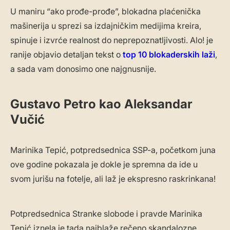
U maniru “ako prođe-prođe”, blokadna plaćenička
mašinerija u sprezi sa izdajničkim medijima kreira,
spinuje i izvrće realnost do neprepoznatljivosti. Alo! je
ranije objavio detaljan tekst o
top 10 blokaderskih laži
,
a sada vam donosimo one najgnusnije.
Gustavo Petro kao Aleksandar
Vučić
Marinika Tepić, potpredsednica SSP-a, početkom juna
ove godine pokazala je dokle je spremna da ide u
svom jurišu na fotelje, ali laž je ekspresno raskrinkana!
Potpredsednica Stranke slobode i pravde Marinika
Tepić iznela je tada najblaže rečeno skandalozne