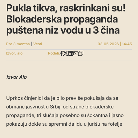
Pukla tikva, raskrinkani su!
Blokaderska propaganda
puštena niz vodu u 3 čina
Pre 3 months
|
Vesti
03.05.2026 | 14:45
Izvor: alo
Podeli:
Izvor Alo
Uprkos činjenici da je bilo previše pokušaja da se
obmane jasvnost u Srbiji od strane blokaderske
propagande, tri slučaja posebno su šokantna i jasno
pokazuju dokle su spremni da idu u jurišu na fotelje