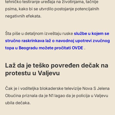
tehničko testiranje uređaja na životinjama, tačnije
psima, kako bi se utvrdilo postojanje potencijalnih
negativnih efekata.
Šta piše u detaljnom izveštaju ruske
službe u kojem se
stručno raskrinkava laž o navodnoj upotrevi zvučnog
topa u Beogradu možete pročitati OVDE
.
Laž da je teško povređen dečak na
protestu u Valjevu
Čak je i voditeljka blokaderske televizije Nova S Jelena
Obućina priznala da je N1 lagao da je policija u Valjevu
ubila dečaka.