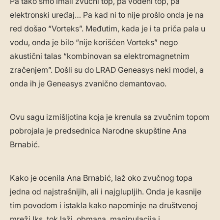
Pa tako smo imali zvučni top, pa vodeni top, pa
elektronski uređaj… Pa kad ni to nije prošlo onda je na
red došao “Vorteks”. Međutim, kada je i ta priča pala u
vodu, onda je bilo “nije korišćen Vorteks” nego
akustični talas “kombinovan sa elektromagnetnim
zračenjem”. Došli su do LRAD Geneasys neki model, a
onda ih je Geneasys zvanično demantovao.
Ovu sagu izmišljotina koja je krenula sa zvučnim topom
pobrojala je predsednica Narodne skupštine Ana
Brnabić.
Kako je ocenila Ana Brnabić, laž oko zvučnog topa
jedna od najstrašnijih, ali i najglupljih. Onda je kasnije
tim povodom i istakla kako napominje na društvenoj
mreži Iks, tok laži, obmana, manipulacija i