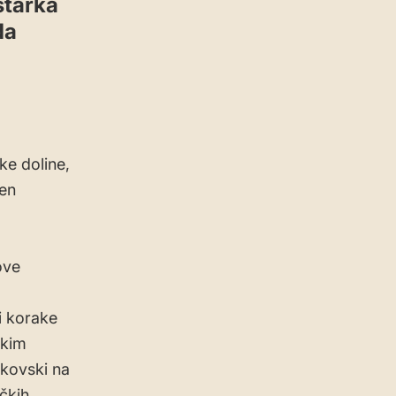
starka
da
ke doline,
žen
ove
i korake
čkim
nkovski na
čkih