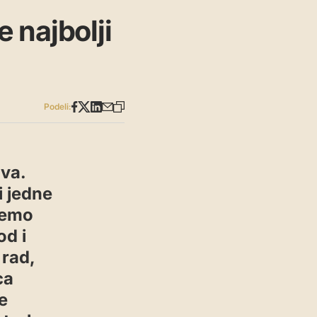
 najbolji
Podeli:
tva.
i jedne
ćemo
od i
 rad,
ca
e