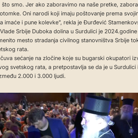
 što smo. Jer ako zaboravimo na naše pretke, zaborav
otomke. Oni narodi koji imaju poštovanje prema svoj
 imaće i pune kolevke”, rekla je Đurđević Stamenkovs
lade Srbije Duboka dolina u Surdulici je 2024.godine
menito mesto stradanja civilnog stanovništva Srbije t
tskog rata.
čuva sećanje na zločine koje su bugarski okupatori izvr
g svetskog rata, a pretpostavlja se da je u Surdulici i
između 2.000 i 3.000 ljudi.