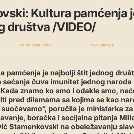
ski: Kultura pamćenja je
og društva /VIDEO/
29.05.2026 | 15:17
Izvor: studio b
a pamćenja je najbolji štit jednog druš
a sećanja čuva imunitet jednog naroda 
. Kada znamo ko smo i odakle smo, ne
iti pred dilemama sa kojima se kao nar
 suočavamo“, poručila je ministarka za
avanje, boračka i socijalna pitanja Mili
ić Stamenkovski na obeležavanju slav