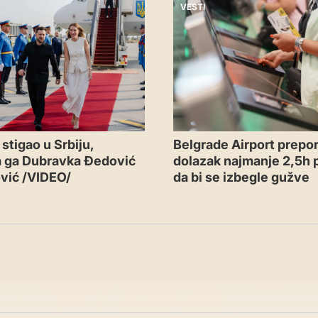
VESTI
Belgrade Airport prepor
stigao u Srbiju,
dolazak najmanje 2,5h p
a ga Dubravka Đedović
da bi se izbegle gužve
vić /VIDEO/