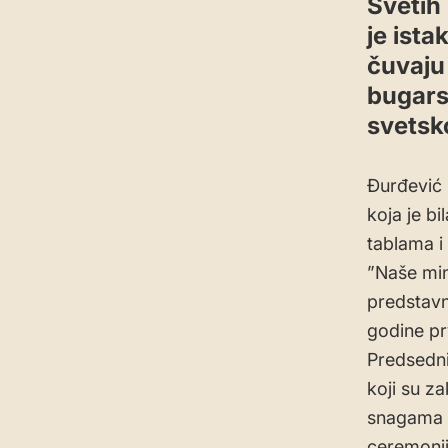
Svetih
je ista
čuvaju
bugars
svetsk
Đurđević 
koja je bi
tablama i
”Naše mini
predstavn
godine pr
Predsedni
koji su z
snagama i
ceremonij