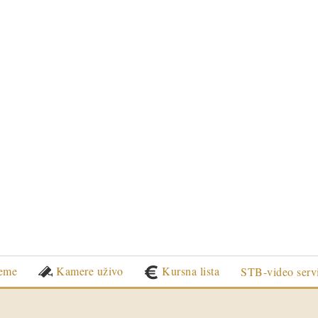
eme
Kamere uživo
Kursna lista
STB-video serv