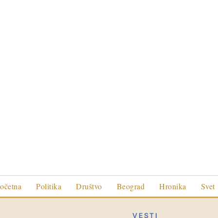
očetna
Politika
Društvo
Beograd
Hronika
Svet
VESTI