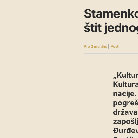
Stamenkov
štit jedn
Pre 2 months
|
Vesti
„Kultur
Kultur
nacije
pogreš
država
zapošlj
Đurđev