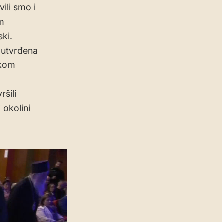
ili smo i
im
ki.
 utvrđena
okom
šili
 okolini