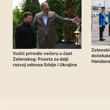
VESTI
VESTI
Zelenski 
Vučić priredio večeru u čast
dočekal
Zelenskog: Poseta za dalji
Handano
razvoj odnosa Srbije i Ukrajine