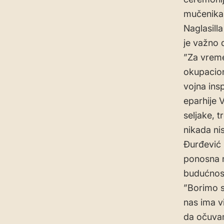
mučenika”
Naglasill
je važno 
”Za vreme
okupacion
vojna ins
eparhije V
seljake, t
nikada nis
Đurđević 
ponosna na
budućnost
”Borimo s
nas ima v
da očuvam