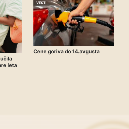
VESTI
Cene goriva do 14.avgusta
učila
re leta