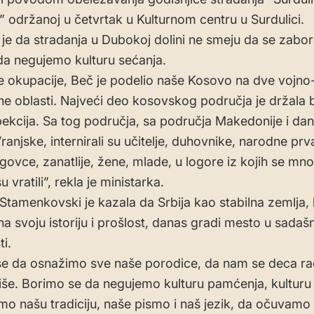
 održanoj u četvrtak u Kulturnom centru u Surdulici.
a je da stradanja u Dubokoj dolini ne smeju da se zabor
da negujemo kulturu sećanja.
 okupacije, Beč je podelio naše Kosovo na dve vojno
e oblasti. Najveći deo kosovskog područja je držala
pekcija. Sa tog područja, sa područja Makedonije i da
ranjske, internirali su učitelje, duhovnike, narodne prv
rgovce, zanatlije, žene, mlade, u logore iz kojih se mno
u vratili”, rekla je ministarka.
Stamenkovski je kazala da Srbija kao stabilna zemlja, 
 svoju istoriju i prošlost, danas gradi mesto u sadašnj
i.
e da osnažimo sve naše porodice, da nam se deca ra
iše. Borimo se da negujemo kulturu pamćenja, kulturu
o našu tradiciju, naše pismo i naš jezik, da očuvamo