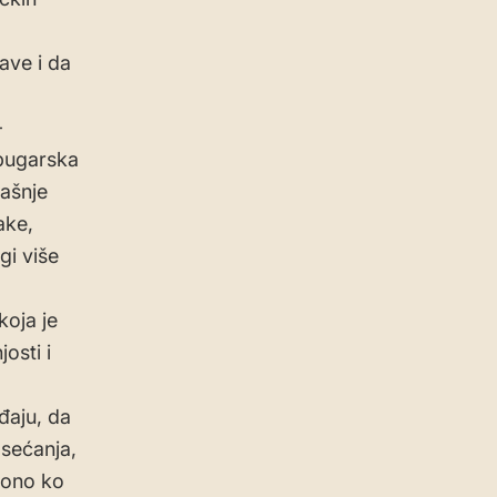
ave i da
-
 bugarska
našnje
ake,
gi više
koja je
osti i
đaju, da
 sećanja,
 ono ko