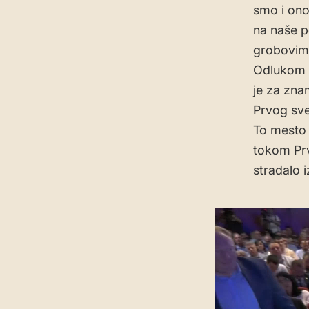
smo i ono
na naše p
grobovima
Odlukom V
je za zna
Prvog sve
To mesto 
tokom Prvo
stradalo 