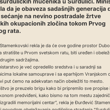
 surduličkih mučenika u Surdulici. Mini
kla da je obaveza sadašnjih generacija 
 sećanje na nevino postradale žrtve
kih okupacionih zločina tokom Prvog
og rata.
Stamenkovski rekla je da će ove godine prostor Dubo
la stratište u Prvom svetskom ratu, biti uređen i obele
 drugim sadržajima.
starstvo je već opredelilo sredstva i u saradnji sa
icima lokalne samouprave i sa eparhijom Vranjskom 
vi put ćemo na adekvatan način obeležiti to mesto.
štvo je preuzelo brigu kako bi pripremilo sve propise 
akonom predviđeni, kako bismo na tom mestu zajedni
zgradili memorijalni centar”, rekla je Đurđević Stame
i povodom obeležavanja godišnjice stradanja ”Surduli