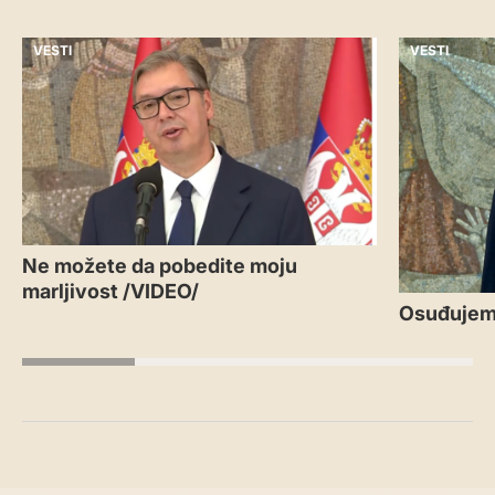
VESTI
VESTI
Ne možete da pobedite moju
marljivost /VIDEO/
Osuđujem 