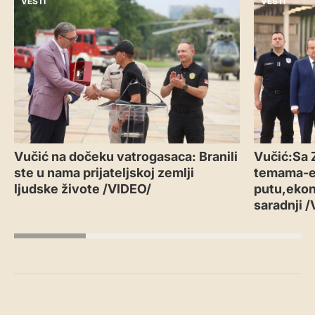
VESTI
VESTI
Vučić na dočeku vatrogasaca: Branili
Vučić:Sa 
ste u nama prijateljskoj zemlji
temama-
ljudske živote /VIDEO/
putu,ekon
saradnji 