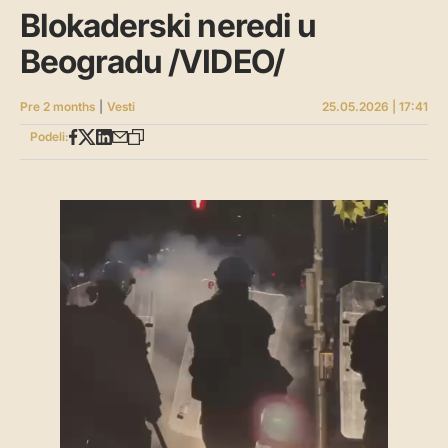
Blokaderski neredi u
Beogradu /VIDEO/
Pre 2 months
|
Vesti
25.05.2026 | 17:41
Podeli: