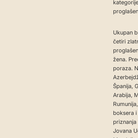
kategorij
proglašena
Ukupan bi
četiri zla
proglašen
žena. Pre
poraza. N
Azerbejdž
Španija, 
Arabija, M
Rumunija,
boksera i
priznanja 
Jovana Ug