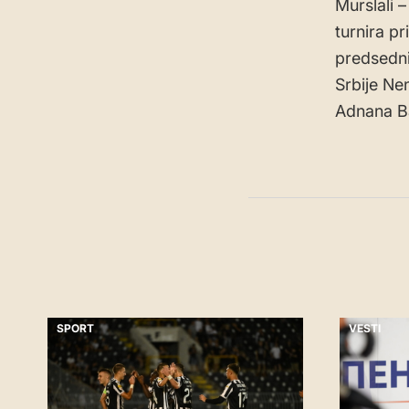
Murslali 
turnira p
predsedn
Srbije N
Adnana B
SPORT
VESTI