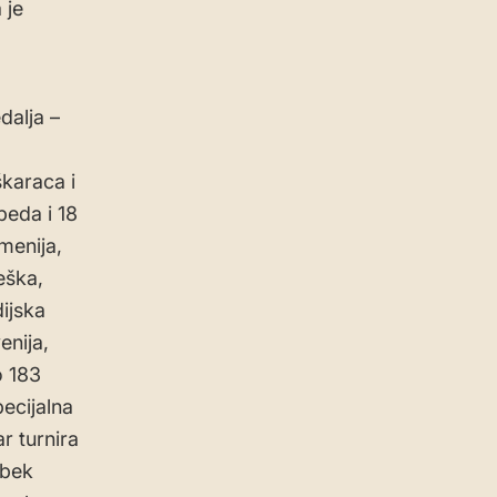
 je
dalja –
karaca i
beda i 18
menija,
eška,
ijska
enija,
o 183
ecijalna
r turnira
rbek