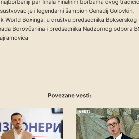
– najborbeniji par finala Finalnim borbama ovog tradic
risustvovao je i legendarni šampion Genadij Golovkin,
ik World Boxinga, u društvu predsednika Bokserskog
enada Borovčanina i predsednika Nadzornog odbora B
ajramovića
Povezane vesti:
VESTI