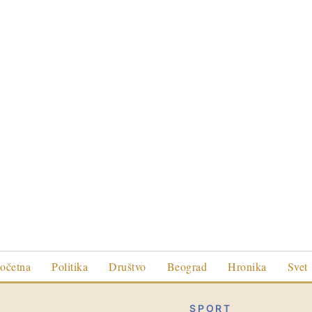
očetna
Politika
Društvo
Beograd
Hronika
Svet
SPORT