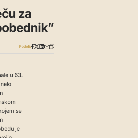
eču za
 pobednik”
Podeli:
ale u 63.
onelo
om
unskom
 kojem se
om
obedu je
vojio