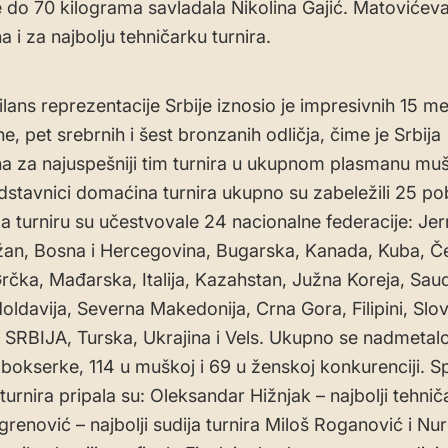
e do 70 kilograma savladala Nikolina Gajić. Matovićeva
 i za najbolju tehničarku turnira.
lans reprezentacije Srbije iznosio je impresivnih 15 me
tne, pet srebrnih i šest bronzanih odličja, čime je Srbija
a za najuspešniji tim turnira u ukupnom plasmanu muš
dstavnici domaćina turnira ukupno su zabeležili 25 po
a turniru su učestvovale 24 nacionalne federacije: Jer
an, Bosna i Hercegovina, Bugarska, Kanada, Kuba, Č
Grčka, Mađarska, Italija, Kazahstan, Južna Koreja, Saud
oldavija, Severna Makedonija, Crna Gora, Filipini, Slov
 SRBIJA, Turska, Ukrajina i Vels. Ukupno se nadmetal
 bokserke, 114 u muškoj i 69 u ženskoj konkurenciji. Sp
turnira pripala su: Oleksandar Hižnjak – najbolji tehniča
renović – najbolji sudija turnira Miloš Roganović i Nu