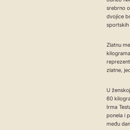
srebrno o
dvojice bo
sportskih
Zlatnu med
kilogram
reprezent
zlatne, j
U ženskoj 
60 kilogr
Irma Test
ponela i p
među dama