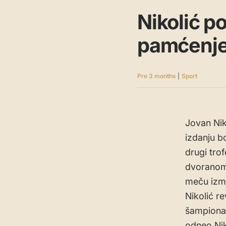
Nikolić 
pamćenje 
Pre 3 months
|
Sport
Jovan Nik
izdanju b
drugi tro
dvoranom 
meču izme
Nikolić r
šampionat
odneo Nik