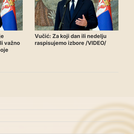
je
Vučić: Za koji dan ili nedelju
ali važno
raspisujemo izbore /VIDEO/
voje