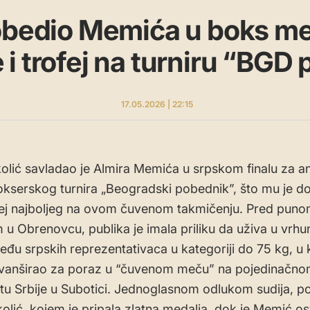
pobedio Memića u boks m
i trofej na turniru “BGD
17.05.2026 | 22:15
olić savladao je Almira Memića u srpskom finalu za an
okserskog turnira „Beogradski pobednik”, što mu je d
fej najboljeg na ovom čuvenom takmičenju. Pred pun
u Obrenovcu, publika je imala priliku da uživa u vrh
đu srpskih reprezentativaca u kategoriji do 75 kg, u
evanširao za poraz u “čuvenom meču” na pojedinačn
u Srbije u Subotici. Jednoglasnom odlukom sudija, p
olić, kojem je pripala zlatna medalja, dok je Memić os