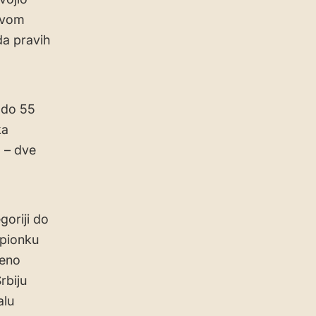
ravom
da pravih
i do 55
ka
a – dve
goriji do
mpionku
ženo
rbiju
alu