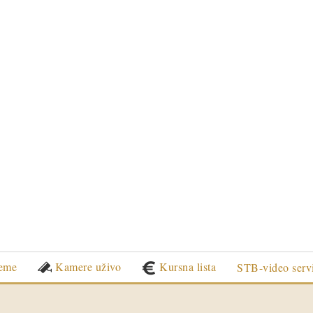
eme
Kamere uživo
Kursna lista
STB-video serv