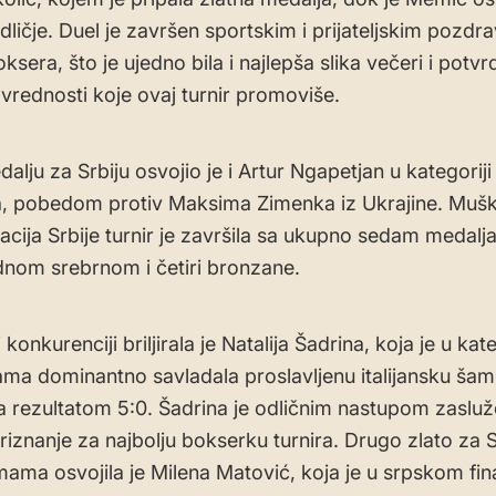
dličje. Duel je završen sportskim i prijateljskim pozd
ksera, što je ujedno bila i najlepša slika večeri i potvr
 vrednosti koje ovaj turnir promoviše.
alju za Srbiju osvojio je i Artur Ngapetjan u kategorij
a, pobedom protiv Maksima Zimenka iz Ukrajine. Muš
acija Srbije turnir je završila sa ukupno sedam medalj
ednom srebrnom i četiri bronzane.
konkurenciji briljirala je Natalija Šadrina, koja je u kate
ama dominantno savladala proslavljenu italijansku ša
a rezultatom 5:0. Šadrina je odličnim nastupom zaslu
riznanje za najbolju bokserku turnira. Drugo zlato za S
ma osvojila je Milena Matović, koja je u srpskom fin