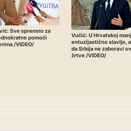
vić: Sve spremno za
Vučić: U Hrvatskoj man
jednokratne pomoći
entuzijastično slavlje, 
erima /VIDEO/
da Srbija ne zaboravi s
žrtve /VIDEO/