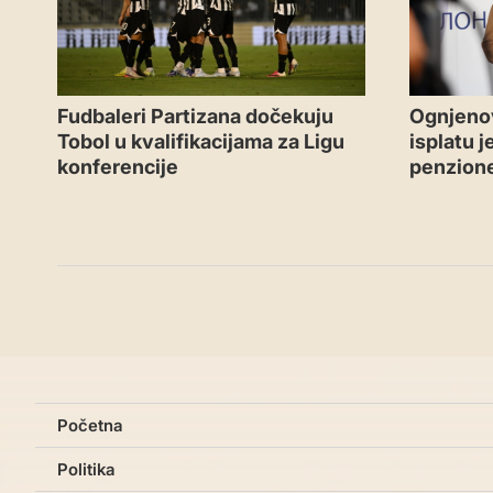
Fudbaleri Partizana dočekuju
Ognjeno
Tobol u kvalifikacijama za Ligu
isplatu 
konferencije
penzion
Početna
Politika