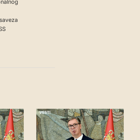
ionalnog
 saveza
SS
VESTI