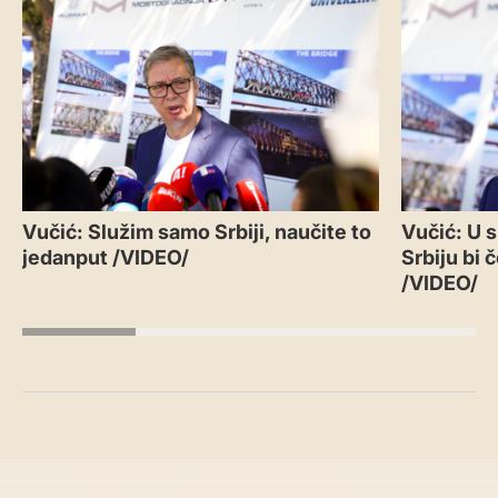
Vučić: Služim samo Srbiji, naučite to
Vučić: U 
jedanput /VIDEO/
Srbiju bi 
/VIDEO/