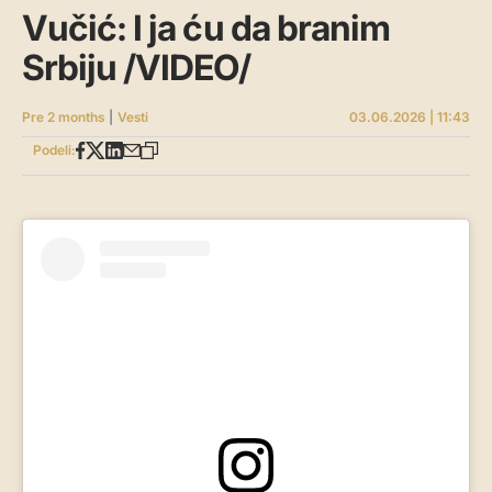
Vučić: I ja ću da branim
Srbiju /VIDEO/
Pre 2 months
|
Vesti
03.06.2026 | 11:43
Podeli: