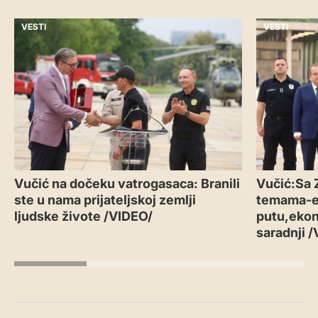
VESTI
VESTI
Vučić na dočeku vatrogasaca: Branili
Vučić:Sa 
ste u nama prijateljskoj zemlji
temama-
ljudske živote /VIDEO/
putu,ekon
saradnji 