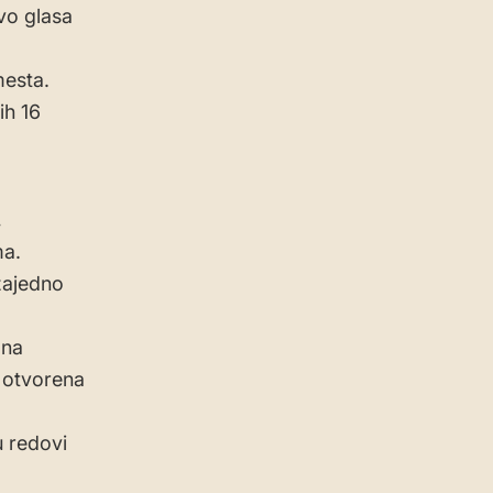
vo glasa
mesta.
ih 16
,
ma.
zajedno
 na
u otvorena
 redovi