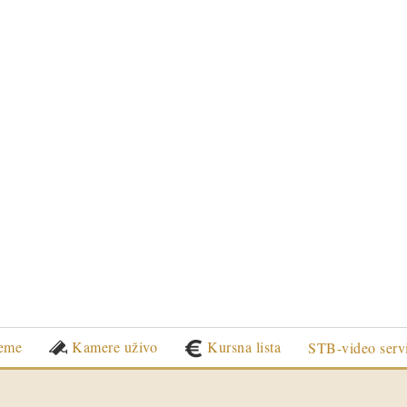
eme
Kamere uživo
Kursna lista
STB-video serv