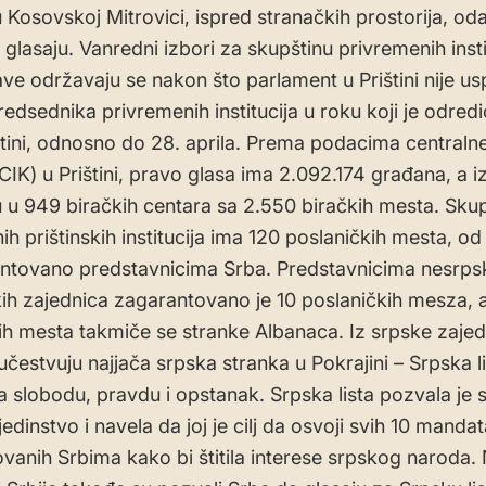
u Kosovskoj Mitrovici, ispred stranačkih prostorija, od
 glasaju. Vanredni izbori za skupštinu privremenih insti
e održavaju se nakon što parlament u Prištini nije u
redsednika privremenih institucija u roku koji je odredi
štini, odnosno do 28. aprila. Prema podacima centraln
CIK) u Prištini, pravo glasa ima 2.092.174 građana, a i
 u 949 biračkih centara sa 2.550 biračkih mesta. Sku
h prištinskih institucija ima 120 poslaničkih mesta, od 
ntovano predstavnicima Srba. Predstavnicima nesrps
ih zajednica zagarantovano je 10 poslaničkih mesza, 
ih mesta takmiče se stranke Albanaca. Iz srpske zajed
čestvuju najjača srpska stranka u Pokrajini – Srpska li
a slobodu, pravdu i opstanak. Srpska lista pozvala je 
edinstvo i navela da joj je cilj da osvoji svih 10 manda
vanih Srbima kako bi štitila interese srpskog naroda. 