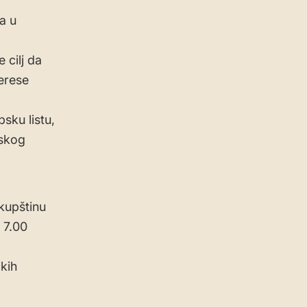
a u
 cilj da
terese
sku listu,
pskog
kupštinu
 7.00
kih