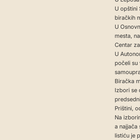
U opštini
biračkih 
U Osnovno
mesta, na
Centar za 
U Autonom
počeli su 
samoupra
Biračka m
Izbori se
predsedni
Prištini, 
Na izborim
a najjača
listiću je