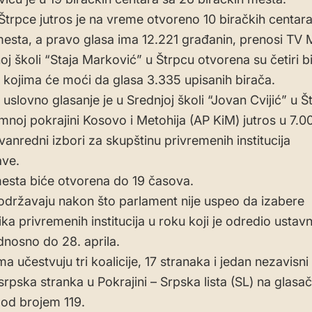
 Štrpce jutros je na vreme otvoreno 10 biračkih centara
mesta, a pravo glasa ima 12.221 građanin, prenosi TV 
j školi “Staja Marković” u Štrpcu otvorena su četiri b
 kojima će moći da glasa 3.335 upisanih birača.
uslovno glasanje je u Srednjoj školi “Jovan Cvijić” u Š
noj pokrajini Kosovo i Metohija (AP KiM) jutros u 7.0
vanredni izbori za skupštinu privremenih institucija
ve.
esta biće otvorena do 19 časova.
 održavaju nakon što parlament nije uspeo da izabere
ka privremenih institucija u roku koji je odredio ustavn
odnosno do 28. aprila.
a učestvuju tri koalicije, 17 stranaka i jedan nezavisni
 srpska stranka u Pokrajini – Srpska lista (SL) na glas
 pod brojem 119.