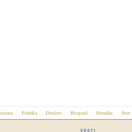
očetna
Politika
Društvo
Beograd
Hronika
Svet
VESTI