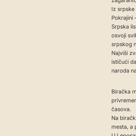
zagarant
Iz srpske
Pokrajini 
Srpska lis
osvoji sv
srpskog 
Najviši zv
ističući d
naroda na
Biračka m
privremeni
časova.
Na biračk
mesta, a 
U Leposav