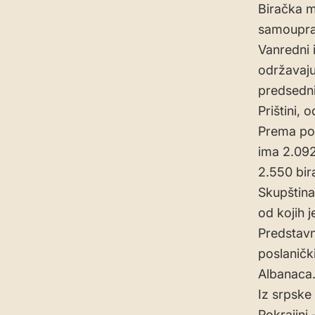
Biračka m
samouprav
Vanredni 
održavaju
predsedni
Prištini, 
Prema pod
ima 2.092
2.550 bir
Skupština
od kojih 
Predstavn
poslaničk
Albanaca
Iz srpske
Pokrajini 