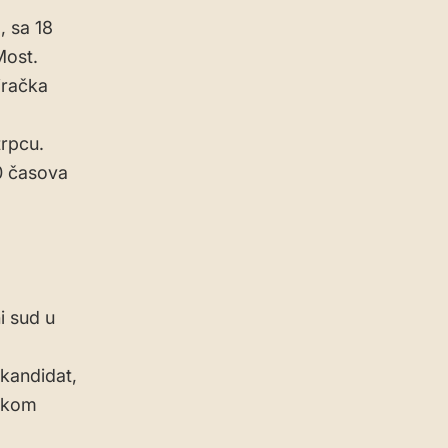
, sa 18
Most.
iračka
trpcu.
0 časova
i sud u
 kandidat,
ačkom