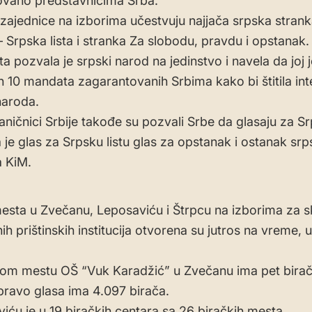
ovano predstavnicima Srba.
 zajednice na izborima učestvuju najjača srpska strank
– Srpska lista i stranka Za slobodu, pravdu i opstanak.
ta pozvala je srpski narod na jedinstvo i navela da joj je
ih 10 mandata zagarantovanih Srbima kako bi štitila in
naroda.
aničnici Srbije takođe su pozvali Srbe da glasaju za Srp
a je glas za Srpsku listu glas za opstanak i ostanak sr
 KiM.
esta u Zvečanu, Leposaviću i Štrpcu na izborima za s
h prištinskih institucija otvorena su jutros na vreme, u
om mestu OŠ “Vuk Karadžić” u Zvečanu ima pet birač
pravo glasa ima 4.097 birača.
iću je u 19 biračkih centara sa 26 biračkih mesta.