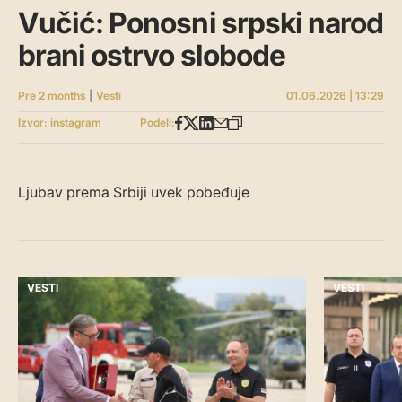
Vučić: Ponosni srpski narod
brani ostrvo slobode
Pre 2 months
|
Vesti
01.06.2026 | 13:29
Izvor: instagram
Podeli:
Ljubav prema Srbiji uvek pobeđuje
VESTI
VESTI