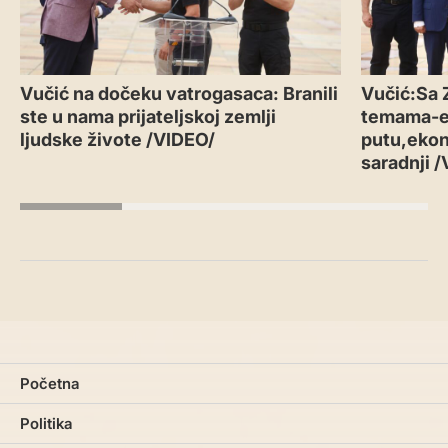
Vučić na dočeku vatrogasaca: Branili
Vučić:Sa 
ste u nama prijateljskoj zemlji
temama-
ljudske živote /VIDEO/
putu,ekon
saradnji 
Početna
Politika