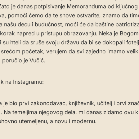
Zato je danas potpisivanje Memoranduma od ključnog 
a, pomoći ćemo da te snove ostvarite, znamo da tim
za našu decu i budućnost, moći će da baštine patriotiz
korak napred u pristupu obrazovanju. Neka je Bogom
i su hteli da sruše svoju državu da bi se dokopali fotel
 srećom početak, verujem da svi zajedno imamo velike
 poručio je Vučić.
k na Instagramu:
 je bio prvi zakonodavac, književnik, učitelj i prvi zna
. Na temeljima njegovog dela, mi danas zidamo ovu 
uhovno utemelјenu, a novu i modernu.