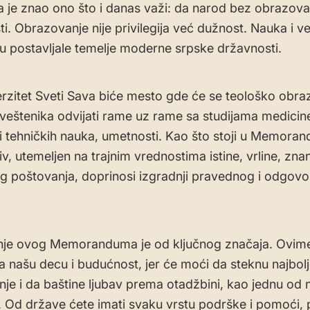
a je znao ono što i danas važi: da narod bez obrazov
i. Obrazovanje nije privilegija već dužnost. Nauka i v
u postavlјale temelјe moderne srpske državnosti.
rzitet Sveti Sava biće mesto gde će se teološko obra
veštenika odvijati rame uz rame sa studijama medicine
 i tehničkih nauka, umetnosti. Kao što stoji u Memora
v, utemelјen na trajnim vrednostima istine, vrline, znan
 poštovanja, doprinosi izgradnji pravednog i odgov
nje ovog Memoranduma je od ključnog značaja. Ovim
za našu decu i budućnost, jer će moći da steknu najbol
je i da baštine ljubav prema otadžbini, kao jednu od n
. Od države ćete imati svaku vrstu podrške i pomoći,