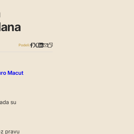
a
dana
Podeli:
uro Macut
kada su
oz pravu