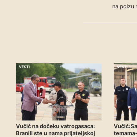
na polzu 
VESTI
VESTI
Vučić na dočeku vatrogasaca:
Vučić:Sa
Branili ste u nama prijateljskoj
temama