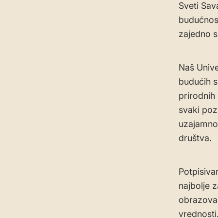
Sveti Sav
budućnost
zajedno s
Naš Unive
budućih s
prirodnih
svaki pozi
uzajamnog
društva.
Potpisiva
najbolje 
obrazovan
vrednosti