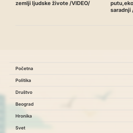
zemlji ljudske živote /VIDEO/
putu,eko
saradnji
Početna
Politika
Društvo
Beograd
Hronika
Svet