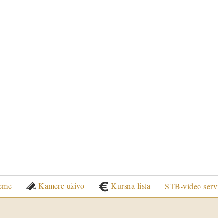
eme
Kamere uživo
Kursna lista
STB-video serv