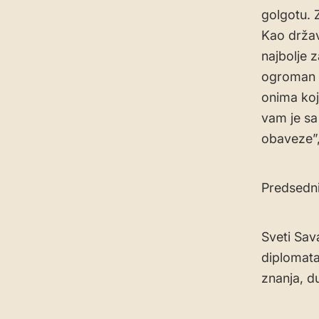
golgotu. 
Kao držav
najbolje 
ogroman 
onima koj
vam je sa
obaveze”,
Predsedni
Sveti Sava
diplomata
znanja, d