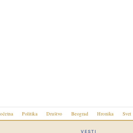
očetna
Politika
Društvo
Beograd
Hronika
Svet
VESTI