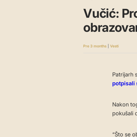
Vučić: Pr
obrazova
Pre 3 months
|
Vesti
Patrijarh 
potpisal
Nakon tog
pokušali 
“Što se o