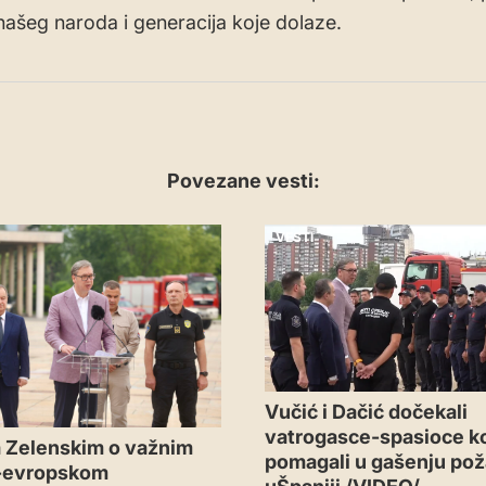
našeg naroda i generacija koje dolaze.
Povezane vesti:
VESTI
Vučić i Dačić dočekali
vatrogasce-spasioce ko
 Zelenskim o važnim
pomagali u gašenju pož
-evropskom