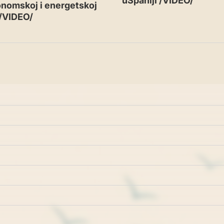
uŠpaniji /VIDEO/
nomskoj i energetskoj
 /VIDEO/