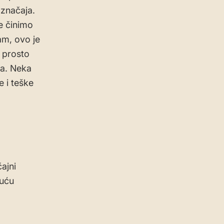
značaja.
e činimo
am, ovo je
 prosto
ja. Neka
 i teške
čajni
kuću