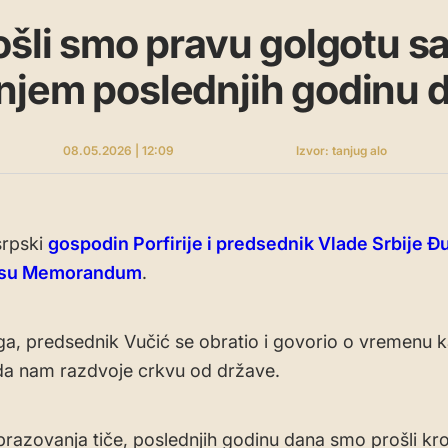
ošli smo pravu golgotu s
njem poslednjih godinu 
08.05.2026 | 12:09
Izvor: tanjug alo
srpski
gospodin Porfirije i predsednik Vlade Srbije Đ
i su Memorandum
.
a, predsednik Vučić se obratio i govorio o vremenu 
da nam razdvoje crkvu od države.
brazovanja tiče, poslednjih godinu dana smo prošli kr