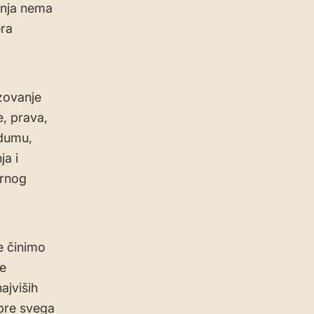
anja nema
era
zovanje
, prava,
ndumu,
ja i
ornog
e činimo
je
ajviših
 pre svega