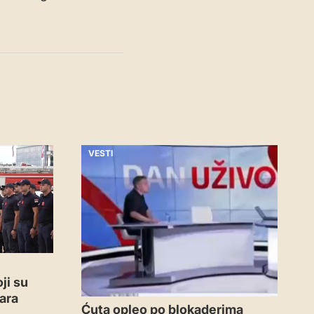
VESTI
ji su
ara
Ćuta opleo po blokaderima