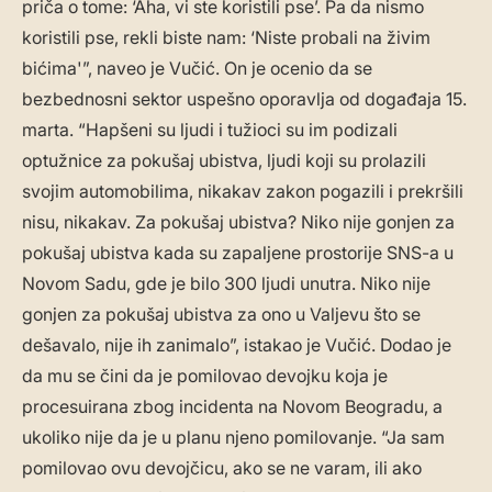
priča o tome: ‘Aha, vi ste koristili pse’. Pa da nismo
koristili pse, rekli biste nam: ‘Niste probali na živim
bićima'”, naveo je Vučić. On je ocenio da se
bezbednosni sektor uspešno oporavlja od događaja 15.
marta. “Hapšeni su ljudi i tužioci su im podizali
optužnice za pokušaj ubistva, ljudi koji su prolazili
svojim automobilima, nikakav zakon pogazili i prekršili
nisu, nikakav. Za pokušaj ubistva? Niko nije gonjen za
pokušaj ubistva kada su zapaljene prostorije SNS-a u
Novom Sadu, gde je bilo 300 ljudi unutra. Niko nije
gonjen za pokušaj ubistva za ono u Valjevu što se
dešavalo, nije ih zanimalo”, istakao je Vučić. Dodao je
da mu se čini da je pomilovao devojku koja je
procesuirana zbog incidenta na Novom Beogradu, a
ukoliko nije da je u planu njeno pomilovanje. “Ja sam
pomilovao ovu devojčicu, ako se ne varam, ili ako