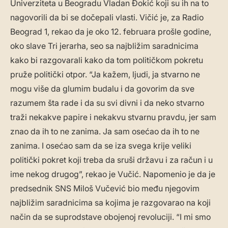
Univerziteta u Beogradu Vladan Đokić koji su ih na to
nagovorili da bi se dočepali vlasti. Vičić je, za Radio
Beograd 1, rekao da je oko 12. februara prošle godine,
oko slave Tri jerarha, seo sa najbližim saradnicima
kako bi razgovarali kako da tom političkom pokretu
pruže politički otpor. “Ja kažem, ljudi, ja stvarno ne
mogu više da glumim budalu i da govorim da sve
razumem šta rade i da su svi divni i da neko stvarno
traži nekakve papire i nekakvu stvarnu pravdu, jer sam
znao da ih to ne zanima. Ja sam osećao da ih to ne
zanima. I osećao sam da se iza svega krije veliki
politički pokret koji treba da sruši državu i za račun i u
ime nekog drugog”, rekao je Vučić. Napomenio je da je
predsednik SNS Miloš Vučević bio među njegovim
najbližim saradnicima sa kojima je razgovarao na koji
način da se suprodstave obojenoj revoluciji. “I mi smo