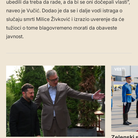
ubedili da treba da rade, a da bi se oni dočepali vlasti”,
naveo je Vučić. Dodao je da se i dalje vodi istraga o
slučaju smrti Milice Živković i izrazio uverenje da će
tužioci o tome blagovremeno morati da obaveste
javnost.
VESTI
VESTI
Zelenski s