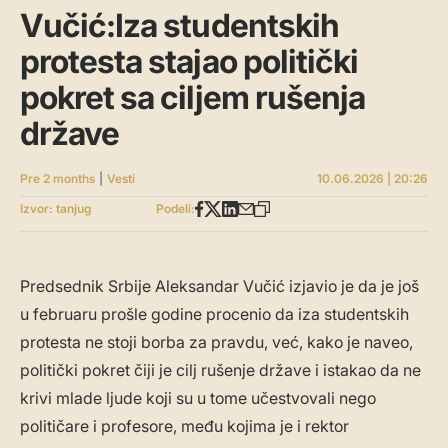
Vučić:Iza studentskih
protesta stajao politički
pokret sa ciljem rušenja
države
Pre 2 months
|
Vesti
10.06.2026 | 20:26
Izvor: tanjug
Podeli:
Predsednik Srbije Aleksandar Vučić izjavio je da je još
u februaru prošle godine procenio da iza studentskih
protesta ne stoji borba za pravdu, već, kako je naveo,
politički pokret čiji je cilj rušenje države i istakao da ne
krivi mlade ljude koji su u tome učestvovali nego
političare i profesore, među kojima je i rektor