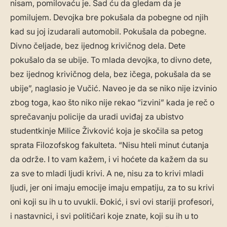
nisam, pomilovaću je. Sad ću da gledam da je
pomilujem. Devojka bre pokušala da pobegne od njih
kad su joj izudarali automobil. Pokušala da pobegne.
Divno čeljade, bez ijednog krivičnog dela. Dete
pokušalo da se ubije. To mlada devojka, to divno dete,
bez ijednog krivičnog dela, bez ičega, pokušala da se
ubije”, naglasio je Vučić. Naveo je da se niko nije izvinio
zbog toga, kao što niko nije rekao “izvini” kada je reč o
sprečavanju policije da uradi uviđaj za ubistvo
studentkinje Milice Živković koja je skočila sa petog
sprata Filozofskog fakulteta. “Nisu hteli minut ćutanja
da održe. I to vam kažem, i vi hoćete da kažem da su
za sve to mladi ljudi krivi. A ne, nisu za to krivi mladi
ljudi, jer oni imaju emocije imaju empatiju, za to su krivi
oni koji su ih u to uvukli. Đokić, i svi ovi stariji profesori,
i nastavnici, i svi političari koje znate, koji su ih u to