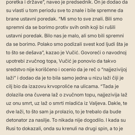
poretka i države”, naveo je predsednik. On je dodao da
su vlasti u tom periodu sve to znale i bile spremne da
brane ustavni poredak. “Mi smo to sve znali. Bili smo
spremni da se borimo protiv svih onih koji bi rušili
ustavni poredak. Bilo nas je malo, ali smo bili spremni
da se borimo. Polako smo podizali svest kod ljudi šta je
to što se dešava”, kazao je Vučić. Govoreći o navodnoj
upotrebi zvučnog topa, Vučić je ponovio da takvo
sredstvo nije korišćeno i ocenio da je reč o “najjezivijoj
laži” i dodao da je to bila samo jedna u nizu laži čiji je
cilj bio da izazovu krvoproliće na ulicama. “Tada je
dolazila ona čuvena laž o zvučnom topu, najjezivija laž
uz onu smrt, uz laž o smrti mladića iz Valjeva. Dakle, te
dve laži, to što sam ja prolazio, to je trebalo da bude
detonator za nasilje. To nikada nije dogodilo. I kada su
Rusi to dokazali, onda su krenuli na drugi spin, a to je