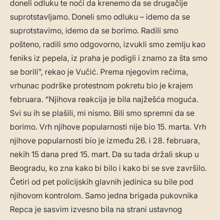
doneli odluku te noći da krenemo da se drugačije
suprotstavljamo. Doneli smo odluku – idemo da se
suprotstavimo, idemo da se borimo. Radili smo
pošteno, radili smo odgovorno, izvukli smo zemlju kao
feniks iz pepela, iz praha je podigli i znamo za šta smo
se borili”, rekao je Vučić. Prema njegovim rečima,
vrhunac podrške protestnom pokretu bio je krajem
februara. “Njihova reakcija je bila najžešća moguća.
Svi su ih se plašili, mi nismo. Bili smo spremni da se
borimo. Vrh njihove popularnosti nije bio 15. marta. Vrh
njihove popularnosti bio je između 26. i 28. februara,
nekih 15 dana pred 15. mart. Da su tada držali skup u
Beogradu, ko zna kako bi bilo i kako bi se sve završilo.
Četiri od pet policijskih glavnih jedinica su bile pod
njihovom kontrolom. Samo jedna brigada pukovnika
Repca je sasvim izvesno bila na strani ustavnog