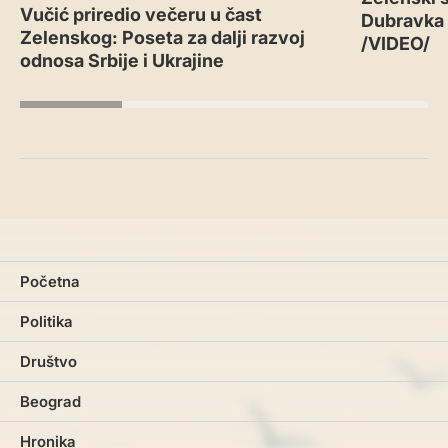
Vučić priredio večeru u čast
Dubravka
Zelenskog: Poseta za dalji razvoj
/VIDEO/
odnosa Srbije i Ukrajine
Početna
Politika
Društvo
Beograd
Hronika