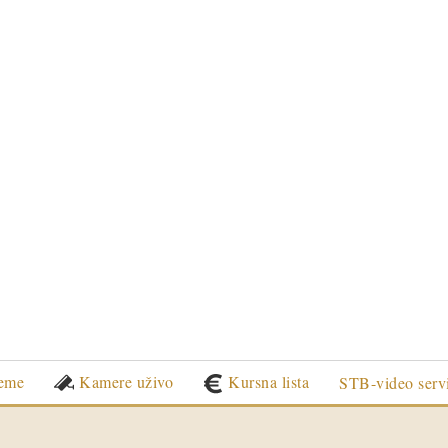
eme
Kamere uživo
Kursna lista
STB-video serv