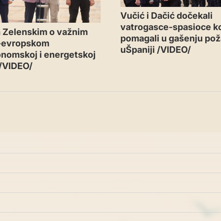
Vučić i Dačić dočekali
vatrogasce-spasioce ko
 Zelenskim o važnim
pomagali u gašenju pož
-evropskom
uŠpaniji /VIDEO/
nomskoj i energetskoj
 /VIDEO/