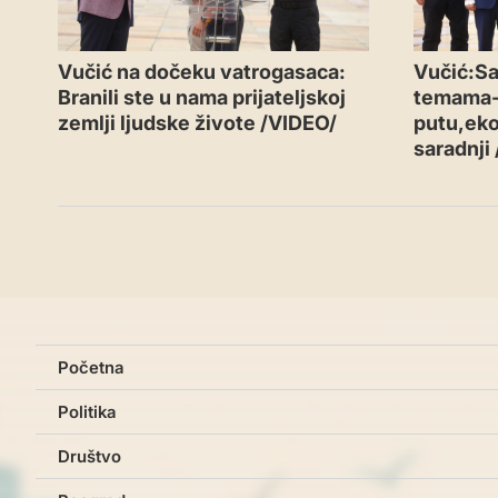
Vučić na dočeku vatrogasaca:
Vučić:Sa
Branili ste u nama prijateljskoj
temama
zemlji ljudske živote /VIDEO/
putu,eko
saradnji
Početna
Politika
Društvo