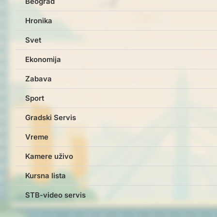
Beograd
Hronika
Svet
Ekonomija
Zabava
Sport
Gradski Servis
Vreme
Kamere uživo
Kursna lista
STB-video servis