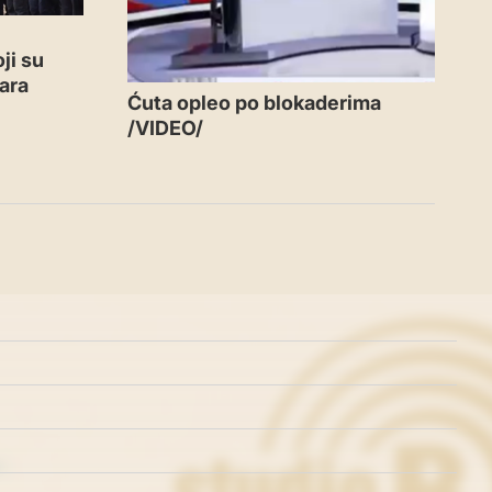
ji su
ara
Ćuta opleo po blokaderima
/VIDEO/