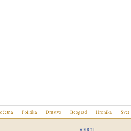
očetna
Politika
Društvo
Beograd
Hronika
Svet
VESTI