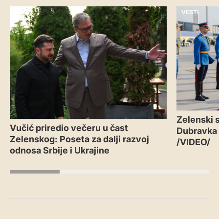
VESTI
VESTI
Zelenski s
Vučić priredio večeru u čast
Dubravka
Zelenskog: Poseta za dalji razvoj
/VIDEO/
odnosa Srbije i Ukrajine