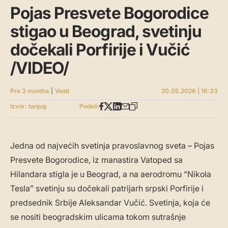
Pojas Presvete Bogorodice
stigao u Beograd, svetinju
dočekali Porfirije i Vučić
/VIDEO/
Pre 3 months
|
Vesti
20.05.2026 | 16:33
Izvor: tanjug
Podeli:
Jedna od najvećih svetinja pravoslavnog sveta – Pojas
Presvete Bogorodice, iz manastira Vatoped sa
Hilandara stigla je u Beograd, a na aerodromu “Nikola
Tesla” svetinju su dočekali patrijarh srpski Porfirije i
predsednik Srbije Aleksandar Vučić. Svetinja, koja će
se nositi beogradskim ulicama tokom sutrašnje