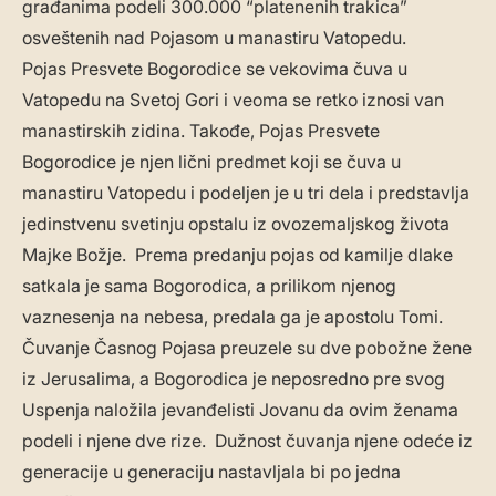
građanima podeli 300.000 “platenenih trakica”
osveštenih nad Pojasom u manastiru Vatopedu.
Pojas Presvete Bogorodice se vekovima čuva u
Vatopedu na Svetoj Gori i veoma se retko iznosi van
manastirskih zidina. Takođe, Pojas Presvete
Bogorodice je njen lični predmet koji se čuva u
manastiru Vatopedu i podeljen je u tri dela i predstavlja
jedinstvenu svetinju opstalu iz ovozemaljskog života
Majke Božje. Prema predanju pojas od kamilje dlake
satkala je sama Bogorodica, a prilikom njenog
vaznesenja na nebesa, predala ga je apostolu Tomi.
Čuvanje Časnog Pojasa preuzele su dve pobožne žene
iz Jerusalima, a Bogorodica je neposredno pre svog
Uspenja naložila jevanđelisti Jovanu da ovim ženama
podeli i njene dve rize. Dužnost čuvanja njene odeće iz
generacije u generaciju nastavljala bi po jedna