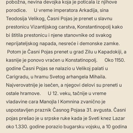
pobožna, nevina devojka koja je poticala iz njihove
porodice. U vreme imperatora Arkadija, sina
Teodosija Velikog, Časni Pojas je prenet u slavnu
prestonicu Vizantijskog carstva, Konstantinopolj kako
bi štitila prestonicu i njene stanovnike od svakog
neprijateljskog napada, nesreće i demonske zamke.
Potom je Časni Pojas prenet u grad Zilu u Kapadokiji, a
kasnije je ponovo vraćen u Konstatinopolj. Oko 1150.
godine Časni Pojas se nalazio u Velikoj palati u
Carigradu, u hramu Svetog arhangela Mihaila.
Najverovatnije je isečen, a njegovi delovi su preneti u
ostale hramove. U 12. veku, tačnije u vreme
vladavine cara Manojla І Komnina zvanično je
uspostavljen praznik Časnog Pojasa 31. avgusta. Časni
pojas prešao je u srpske ruke kada je Sveti knez Lazar
oko 1.330. godine porazio bugarsku vojsku, a 10 godina