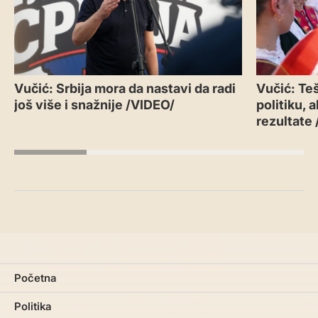
Vučić: Srbija mora da nastavi da radi
Vučić: Teš
još više i snažnije /VIDEO/
politiku, 
rezultate
Početna
Politika