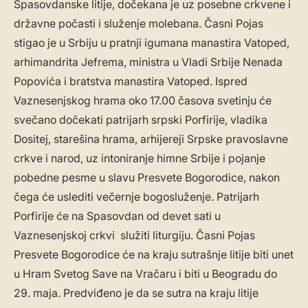
Spasovdanske litije, dočekana je uz posebne crkvene i
državne počasti i služenje molebana. Časni Pojas
stigao je u Srbiju u pratnji igumana manastira Vatoped,
arhimandrita Jefrema, ministra u Vladi Srbije Nenada
Popovića i bratstva manastira Vatoped. Ispred
Vaznesenjskog hrama oko 17.00 časova svetinju će
svečano dočekati patrijarh srpski Porfirije, vladika
Dositej, starešina hrama, arhijereji Srpske pravoslavne
crkve i narod, uz intoniranje himne Srbije i pojanje
pobedne pesme u slavu Presvete Bogorodice, nakon
čega će uslediti večernje bogosluženje. Patrijarh
Porfirije će na Spasovdan od devet sati u
Vaznesenjskoj crkvi služiti liturgiju. Časni Pojas
Presvete Bogorodice će na kraju sutrašnje litije biti unet
u Hram Svetog Save na Vračaru i biti u Beogradu do
29. maja. Predviđeno je da se sutra na kraju litije