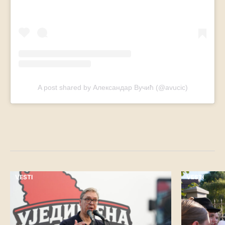
A post shared by Александар Вучић (@avucic)
VESTI
VESTI