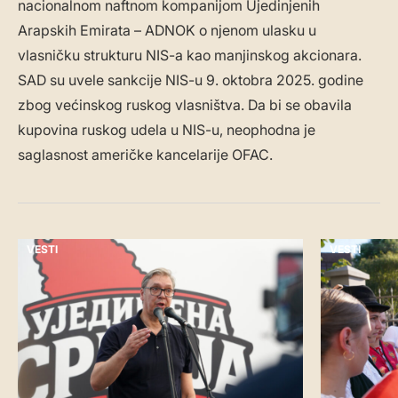
nacionalnom naftnom kompanijom Ujedinjenih
Arapskih Emirata – ADNOK o njenom ulasku u
vlasničku strukturu NIS-a kao manjinskog akcionara.
SAD su uvele sankcije NIS-u 9. oktobra 2025. godine
zbog većinskog ruskog vlasništva. Da bi se obavila
kupovina ruskog udela u NIS-u, neophodna je
saglasnost američke kancelarije OFAC.
VESTI
VESTI