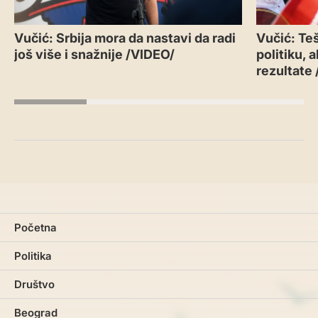
Vučić: Srbija mora da nastavi da radi
Vučić: Teš
još više i snažnije /VIDEO/
politiku, 
rezultate
Početna
Politika
Društvo
Beograd