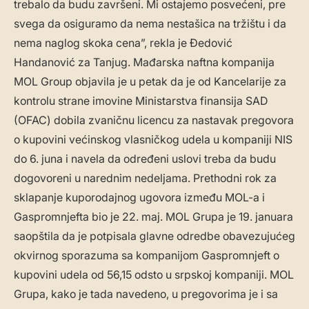
trebalo da budu završeni. Mi ostajemo posvećeni, pre
svega da osiguramo da nema nestašica na tržištu i da
nema naglog skoka cena”, rekla je Đedović
Handanović za Tanjug. Mađarska naftna kompanija
MOL Group objavila je u petak da je od Kancelarije za
kontrolu strane imovine Ministarstva finansija SAD
(OFAC) dobila zvaničnu licencu za nastavak pregovora
o kupovini većinskog vlasničkog udela u kompaniji NIS
do 6. juna i navela da određeni uslovi treba da budu
dogovoreni u narednim nedeljama. Prethodni rok za
sklapanje kuporodajnog ugovora između MOL-a i
Gaspromnjefta bio je 22. maj. MOL Grupa je 19. januara
saopštila da je potpisala glavne odredbe obavezujućeg
okvirnog sporazuma sa kompanijom Gaspromnjeft o
kupovini udela od 56,15 odsto u srpskoj kompaniji. MOL
Grupa, kako je tada navedeno, u pregovorima je i sa