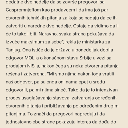
dodatne dve nedelje da se završe pregovori sa
Gaspromnjeftom kao prodavcem i da ima još par
otvorenih tehničkih pitanja za koja se nadaju da će ih
zatvoriti u naredne dve nedelje. Ostaje da vidimo da li
će to tako i biti. Naravno, svaka strana pokušava da
izvuče maksimum za sebe”, rekla je ministarka za
Tanjug. Ona ističe da je država u ponedeljak dobila
odgovor MOL-a o konačnom stavu Srbije u vezi sa
prodajom NIS-a, nakon čega su neka otvorena pitanja
rešena i zatvorena. “Mi smo njima nakon toga vratili
naš odgovor, pa su onda oni nama opet u sredu
odgovorili, pa mi njima sinoć. Tako da je to intenzivan
proces usaglašavanja stavova, zatvaranja određenih
otvorenih pitanja i približavanja po određenim drugim
pitanjima. To znači da pregovori napreduju i da
jednostavno obe strane pokazuju interes da dođu do