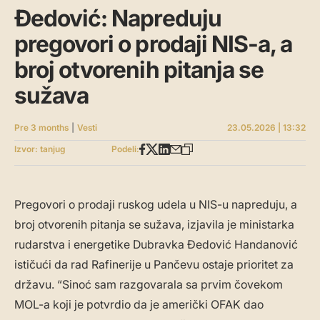
Đedović: Napreduju
pregovori o prodaji NIS-a, a
broj otvorenih pitanja se
sužava
Pre 3 months
|
Vesti
23.05.2026 | 13:32
Izvor: tanjug
Podeli:
Pregovori o prodaji ruskog udela u NIS-u napreduju, a
broj otvorenih pitanja se sužava, izjavila je ministarka
rudarstva i energetike Dubravka Đedović Handanović
ističući da rad Rafinerije u Pančevu ostaje prioritet za
državu. “Sinoć sam razgovarala sa prvim čovekom
MOL-a koji je potvrdio da je američki OFAK dao