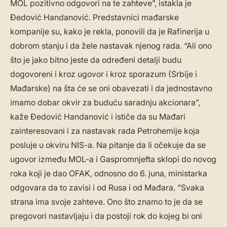
MOL pozitivno odgovori na te zahteve”, istakla je
Đedović Handanović. Predstavnici mađarske
kompanije su, kako je rekla, ponovili da je Rafinerija u
dobrom stanju i da žele nastavak njenog rada. “Ali ono
što je jako bitno jeste da određeni detalji budu
dogovoreni i kroz ugovor i kroz sporazum (Srbije i
Mađarske) na šta će se oni obavezati i da jednostavno
imamo dobar okvir za buduću saradnju akcionara”,
kaže Đedović Handanović i ističe da su Mađari
zainteresovani i za nastavak rada Petrohemije koja
posluje u okviru NIS-a. Na pitanje da li očekuje da se
ugovor između MOL-a i Gaspromnjefta sklopi do novog
roka koji je dao OFAK, odnosno do 6. juna, ministarka
odgovara da to zavisi i od Rusa i od Mađara. “Svaka
strana ima svoje zahteve. Ono što znamo to je da se
pregovori nastavljaju i da postoji rok do kojeg bi oni