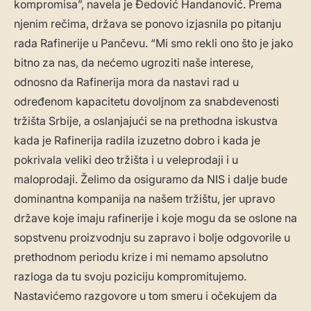
kompromisa”, navela je Đedović Handanović. Prema
njenim rečima, država se ponovo izjasnila po pitanju
rada Rafinerije u Pančevu. “Mi smo rekli ono što je jako
bitno za nas, da nećemo ugroziti naše interese,
odnosno da Rafinerija mora da nastavi rad u
određenom kapacitetu dovoljnom za snabdevenosti
tržišta Srbije, a oslanjajući se na prethodna iskustva
kada je Rafinerija radila izuzetno dobro i kada je
pokrivala veliki deo tržišta i u veleprodaji i u
maloprodaji. Želimo da osiguramo da NIS i dalje bude
dominantna kompanija na našem tržištu, jer upravo
države koje imaju rafinerije i koje mogu da se oslone na
sopstvenu proizvodnju su zapravo i bolje odgovorile u
prethodnom periodu krize i mi nemamo apsolutno
razloga da tu svoju poziciju kompromitujemo.
Nastavićemo razgovore u tom smeru i očekujem da