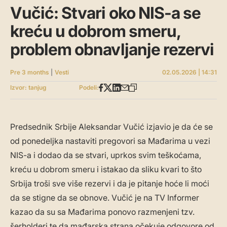
Vučić: Stvari oko NIS-a se
kreću u dobrom smeru,
problem obnavljanje rezervi
Pre 3 months
|
Vesti
02.05.2026 | 14:31
Izvor: tanjug
Podeli:
Predsednik Srbije Aleksandar Vučić izjavio je da će se
od ponedeljka nastaviti pregovori sa Mađarima u vezi
NIS-a i dodao da se stvari, uprkos svim teškoćama,
kreću u dobrom smeru i istakao da sliku kvari to što
Srbija troši sve više rezervi i da je pitanje hoće li moći
da se stigne da se obnove. Vučić je na TV Informer
kazao da su sa Mađarima ponovo razmenjeni tzv.
šerholderi te da mađarska strana očekuje odgovore od