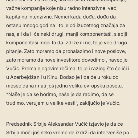
važne kompanije koje nisu radno intenzivne, već i
kapitalno intenzivne. Nemci kada dođu, dođu da
ostanu mnogo godina i to je od izuzetnog značaja za
nas, ali da li će neki drugi, manji komponentaši, slabiji
komponentaši moći to da izdrže ili ne, to je već drugo
pitanje. Zato moramo da pronalazimo i nove poslove,
zato moramo da nove investitore dovodimo”, naveo je
Vučić. Prema njegovim rečima, to je i razlog što će ići i
u Azerbejdžan i u Kinu. Dodao je i da će u roku od
mesec dana imati još jednu veliku evropsku posetu.
“Naše je da se borimo, naše je da radimo, da se
trudimo, verujem u velike vesti”, zaključio je Vučić.
Predsednik Srbije Aleksandar Vučić izjavio je da će
Srbija moći još neko vreme da izdrži da interveniše po