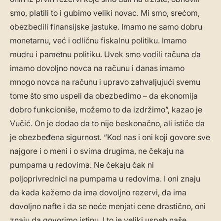
smo, platili to i gubimo veliki novac. Mi smo, srećom,
obezbedili finansijske jastuke. Imamo ne samo dobru
monetarnu, već i odličnu fiskalnu politiku. Imamo
mudru i pametnu politiku. Uvek smo vodili računa da
imamo dovoljno novca na računu i danas imamo
mnogo novca na računu i upravo zahvaljujući svemu
tome što smo uspeli da obezbedimo – da ekonomija
dobro funkcioniše, možemo to da izdržimo”, kazao je
Vučić. On je dodao da to nije beskonačno, ali ističe da
je obezbeđena sigurnost. “Kod nas i oni koji govore sve
najgore i o meni i o svima drugima, ne čekaju na
pumpama u redovima. Ne čekaju čak ni
poljoprivrednici na pumpama u redovima. I oni znaju
da kada kažemo da ima dovoljno rezervi, da ima
dovoljno nafte i da se neće menjati cene drastično, oni
znaju da govorimo istinu. I to je veliki uspeh naše