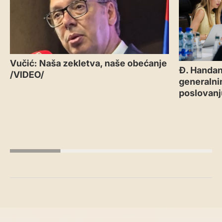
Vučić: Naša zekletva, naše obećanje
Đ. Handan
/VIDEO/
generalni
poslovanj