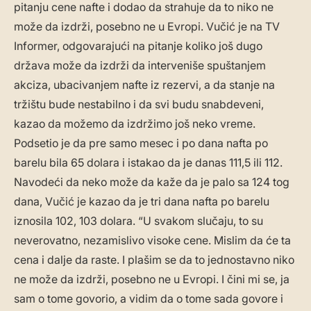
pitanju cene nafte i dodao da strahuje da to niko ne
može da izdrži, posebno ne u Evropi. Vučić je na TV
Informer, odgovarajući na pitanje koliko još dugo
država može da izdrži da interveniše spuštanjem
akciza, ubacivanjem nafte iz rezervi, a da stanje na
tržištu bude nestabilno i da svi budu snabdeveni,
kazao da možemo da izdržimo još neko vreme.
Podsetio je da pre samo mesec i po dana nafta po
barelu bila 65 dolara i istakao da je danas 111,5 ili 112.
Navodeći da neko može da kaže da je palo sa 124 tog
dana, Vučić je kazao da je tri dana nafta po barelu
iznosila 102, 103 dolara. “U svakom slučaju, to su
neverovatno, nezamislivo visoke cene. Mislim da će ta
cena i dalje da raste. I plašim se da to jednostavno niko
ne može da izdrži, posebno ne u Evropi. I čini mi se, ja
sam o tome govorio, a vidim da o tome sada govore i