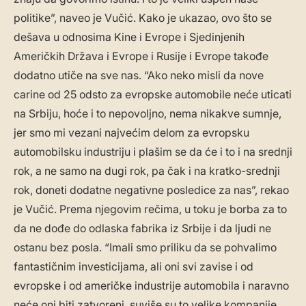
politike”, naveo je Vučić. Kako je ukazao, ovo što se
dešava u odnosima Kine i Evrope i Sjedinjenih
Američkih Država i Evrope i Rusije i Evrope takođe
dodatno utiče na sve nas. “Ako neko misli da nove
carine od 25 odsto za evropske automobile neće uticati
na Srbiju, hoće i to nepovoljno, nema nikakve sumnje,
jer smo mi vezani najvećim delom za evropsku
automobilsku industriju i plašim se da će i to i na srednji
rok, a ne samo na dugi rok, pa čak i na kratko-srednji
rok, doneti dodatne negativne posledice za nas”, rekao
je Vučić. Prema njegovim rečima, u toku je borba za to
da ne dođe do odlaska fabrika iz Srbije i da ljudi ne
ostanu bez posla. “Imali smo priliku da se pohvalimo
fantastičnim investicijama, ali oni svi zavise i od
evropske i od američke industrije automobila i naravno
neće oni biti zatvoreni, suviše su to velike kompanije,