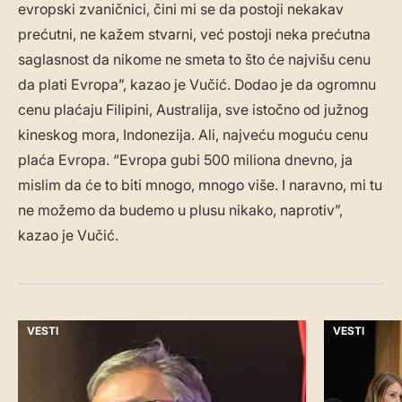
evropski zvaničnici, čini mi se da postoji nekakav
prećutni, ne kažem stvarni, već postoji neka prećutna
saglasnost da nikome ne smeta to što će najvišu cenu
da plati Evropa”, kazao je Vučić. Dodao je da ogromnu
cenu plaćaju Filipini, Australija, sve istočno od južnog
kineskog mora, Indonezija. Ali, najveću moguću cenu
plaća Evropa. “Evropa gubi 500 miliona dnevno, ja
mislim da će to biti mnogo, mnogo više. I naravno, mi tu
ne možemo da budemo u plusu nikako, naprotiv”,
kazao je Vučić.
VESTI
VESTI