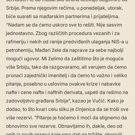
Srbije. Prema njegovim rečima, u ponedeljak, utorak,
biće susreti sa mađarskim partnerima i prijateljima.
“Nadam se da ćemo uskoro sve to rešiti. Nije sasvim
jednostavno. Zbog različitih procedura vezanih i za
rafineriju i nekih od ranije predviđenih ulaganja NIS-a u
petrohemiju, Mađari žele da naprave za sebe najbolji
mogući ugovor. Mi želimo da zaštitimo što je moguće
više Srbiju, tako da razgovaramo, ali verujem da ćemo
pronaći zajednički imenitelj i da ćemo to važno i veliko
pitanje, posebno u uslovima ovakve krize i nabavke
nafte i cene nafte i naftnih derivata, uspeti da rešimo na
zadovoljstvo građana Srbije”, kazao je Vučić. Kako je
dodao, to što kvari celu sliku je činjenica da se troši sve
više rezervi. “Pitanje je hoćemo li moći da stignemo da
obnovimo sve rezerve. Obnavljamo ih, dakle, deo od
onih iz prvih rezervi koje smo dali na tržište, obnovili