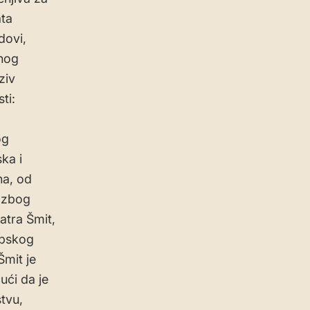
ata
dovi,
vnog
ziv
ti:
og
ka i
na, od
, zbog
tra Šmit,
opskog
mit je
ući da je
tvu,