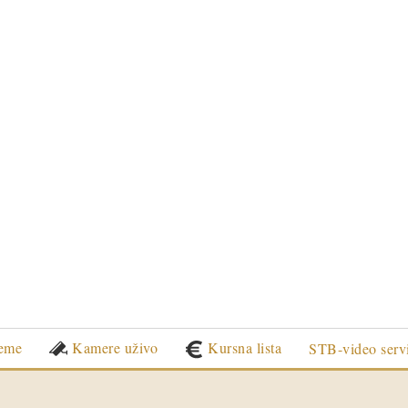
eme
Kamere uživo
Kursna lista
STB-video serv