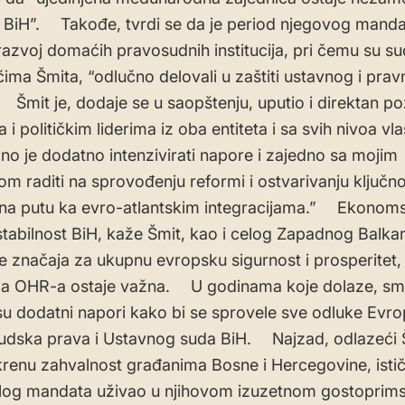
t BiH”. Takođe, tvrdi se da je period njegovog mand
razvoj domaćih pravosudnih institucija, pri čemu su su
ima Šmita, “odlučno delovali u zaštiti ustavnog i pra
 Šmit je, dodaje se u saopštenju, uputio i direktan po
i političkim liderima iz oba entiteta i sa svih nivoa vlas
 je dodatno intenzivirati napore i zajedno sa mojim
om raditi na sprovođenju reformi i ostvarivanju ključn
na putu ka evro-atlantskim integracijama.” Ekonoms
 stabilnost BiH, kaže Šmit, kao i celog Zapadnog Balka
je značaja za ukupnu evropsku sigurnost i prosperitet
ga OHR-a ostaje važna. U godinama koje dolaze, sma
su dodatni napori kako bi se sprovele sve odluke Evr
judska prava i Ustavnog suda BiH. Najzad, odlazeći Š
skrenu zahvalnost građanima Bosne i Hercegovine, istič
log mandata uživao u njihovom izuzetnom gostoprims