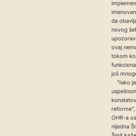
implement
imenovanj
da obavlj
novog šef
upozorava
ovaj nema
tokom koj
funkcional
još mnogo
”Iako je 
uspešnom
konstatov
reforme”,
OHR-a ost
nijedna Š
Šmit kaže