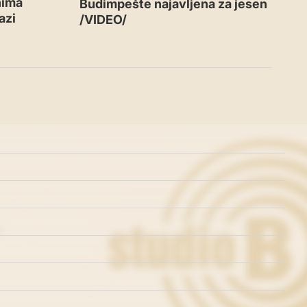
nima
Budimpešte najavljena za jesen
azi
/VIDEO/