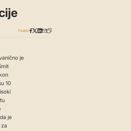
cije
Podeli:
vanično je
Šmit
akon
su 10
isoki
tu
o
da je
 za