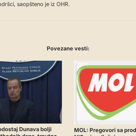
podršci, saopšteno je iz OHR.
Povezane vesti:
VESTI
odostaj Dunava bolji
MOL: Pregovori sa pr