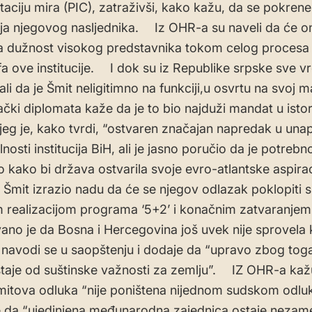
aciju mira (PIC), zatraživši, kako kažu, da se pokren
a njegovog nasljednika. Iz OHR-a su naveli da će on
a dužnost visokog predstavnika tokom celog procesa
a ove institucije. I dok su iz Republike srpske sve 
li da je Šmit neligitimno na funkciji,u osvrtu na svoj 
čki diplomata kaže da je to bio najduži mandat u istor
eg je, kako tvrdi, “ostvaren značajan napredak u una
nosti institucija BiH, ali je jasno poručio da je potrebno
 kako bi država ostvarila svoje evro-atlantske aspirac
Šmit izrazio nadu da će se njegov odlazak poklopiti s
 realizacijom programa ‘5+2’ i konačnim zatvaranje
ano je da Bosna i Hercegovina još uvek nije sprovela 
 navodi se u saopštenju i dodaje da “upravo zbog tog
aje od suštinske važnosti za zemlju”. IZ OHR-a kažu
mitova odluka “nije poništena nijednom sudskom odlu
 da “ujedinjena međunarodna zajednica ostaje nezame