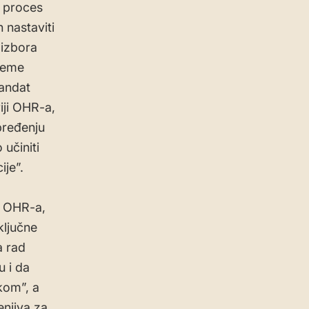
e proces
 nastaviti
 izbora
vreme
mandat
iji OHR-a,
pređenju
 učiniti
ije”.
m OHR-a,
ključne
a rad
 i da
kom”, a
njiva za