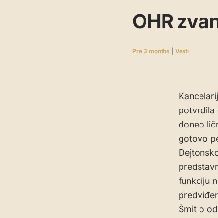
OHR zvani
Pre 3 months
|
Vesti
Kancelari
potvrdila
doneo lič
gotovo pe
Dejtonsko
predstavn
funkciju 
predviđe
Šmit o od