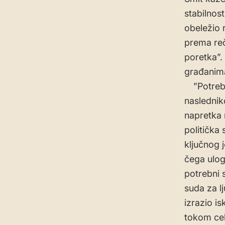
stabilnos
obeležio 
prema reč
poretka”.
građanima 
”Potrebno
naslednik
napretka 
politička
ključnog 
čega ulo
potrebni 
suda za l
izrazio i
tokom ce