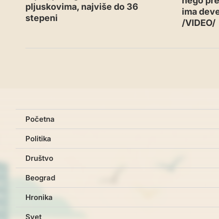
nego pre
pljuskovima, najviše do 36
ima deve
stepeni
/VIDEO/
Početna
Politika
Društvo
Beograd
Hronika
Svet