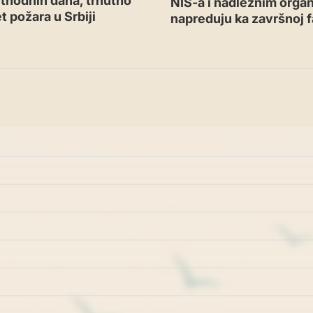
thodnih dana, trnutno
NIS-a i nadležnim orga
t požara u Srbiji
napreduju ka završnoj f