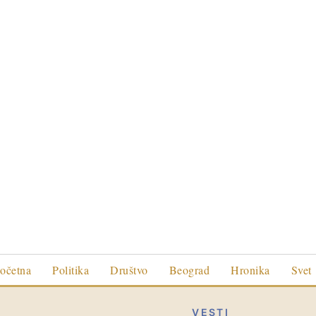
očetna
Politika
Društvo
Beograd
Hronika
Svet
VESTI