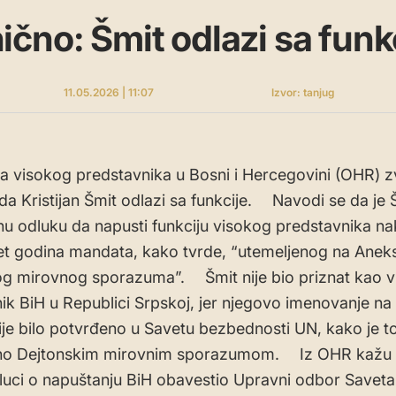
čno: Šmit odlazi sa funk
11.05.2026 | 11:07
Izvor: tanjug
ja visokog predstavnika u Bosni i Hercegovini (OHR) z
 da Kristijan Šmit odlazi sa funkcije. Navodi se da je 
nu odluku da napusti funkciju visokog predstavnika n
t godina mandata, kako tvrde, “utemeljenog na Anek
g mirovnog sporazuma”. Šmit nije bio priznat kao v
ik BiH u Republici Srpskoj, jer njegovo imenovanje na 
nije bilo potvrđeno u Savetu bezbednosti UN, kako je t
no Dejtonskim mirovnim sporazumom. Iz OHR kažu 
luci o napuštanju BiH obavestio Upravni odbor Saveta