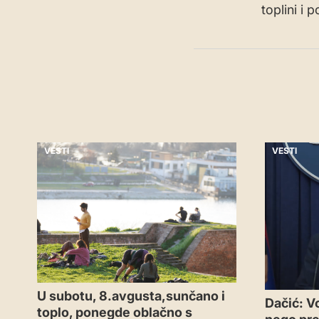
toplini i 
VESTI
VESTI
U subotu, 8.avgusta,sunčano i
Dačić: V
toplo, ponegde oblačno s