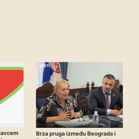
VESTI
odavcem
Brza pruga između Beograda i