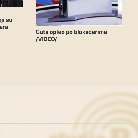
ji su
ara
Ćuta opleo po blokaderima
/VIDEO/