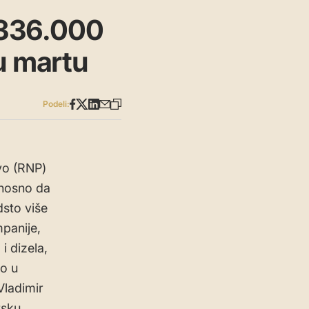
o 336.000
u martu
Podeli:
evo (RNP)
dnosno da
dsto više
panije,
i dizela,
to u
Vladimir
tsku