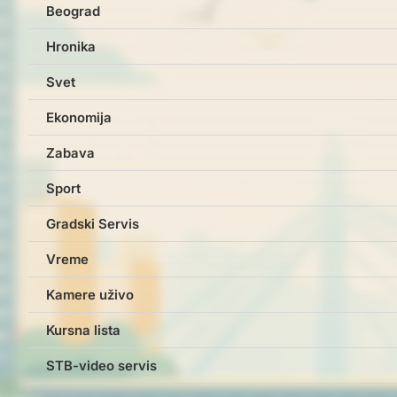
Beograd
Hronika
Svet
Ekonomija
Zabava
Sport
Gradski Servis
Vreme
Kamere uživo
Kursna lista
STB-video servis