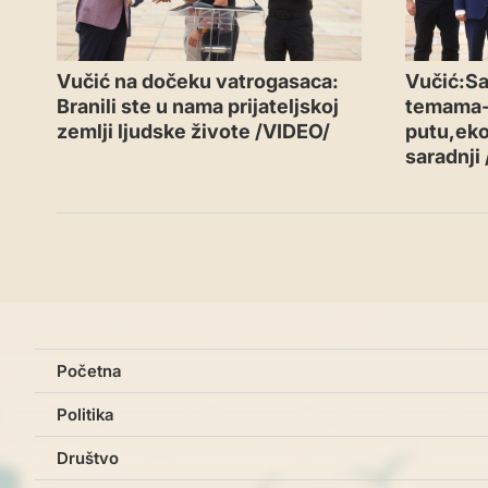
Vučić na dočeku vatrogasaca:
Vučić:Sa
Branili ste u nama prijateljskoj
temama
zemlji ljudske živote /VIDEO/
putu,eko
saradnji
Početna
Politika
Društvo