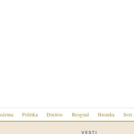
očetna
Politika
Društvo
Beograd
Hronika
Svet
VESTI