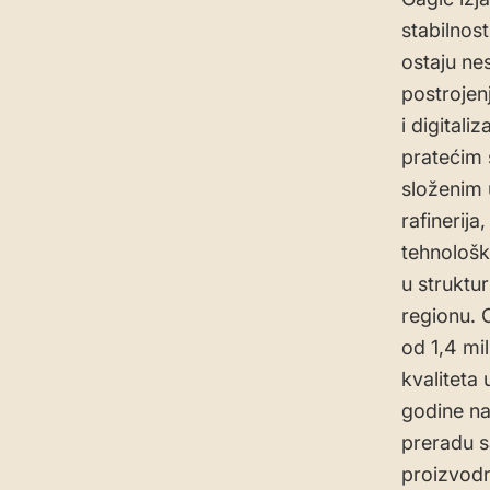
stabilnost
ostaju ne
postrojen
i digitali
pratećim 
složenim 
rafinerija
tehnološk
u struktu
regionu. 
od 1,4 mi
kvaliteta
godine na
preradu s
proizvodn