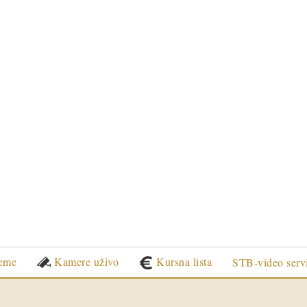
eme
Kamere uživo
Kursna lista
STB-video serv