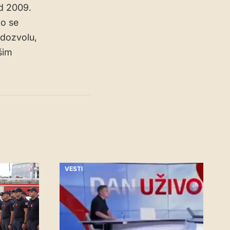
od 2009.
ko se
 dozvolu,
šim
VESTI