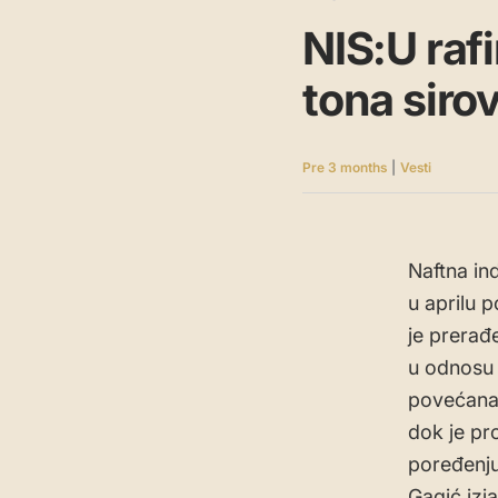
NIS:U raf
tona siro
Pre 3 months
|
Vesti
Naftna ind
u aprilu 
je prerađ
u odnosu 
povećana 
dok je pr
poređenju
Gagić izja