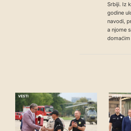
Srbiji. Iz
godine ul
navodi, p
a njome s
domaćim 
VESTI
VESTI