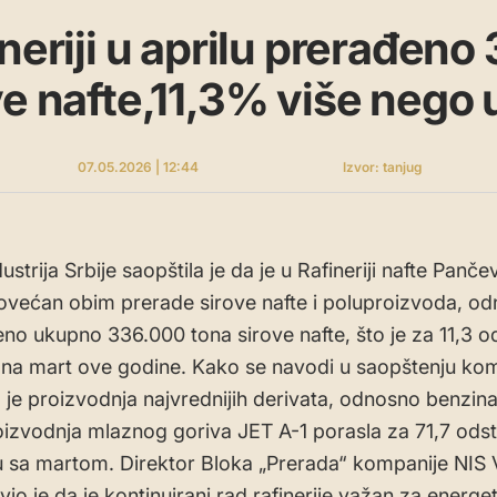
ineriji u aprilu prerađen
ve nafte,11,3% više nego 
07.05.2026 | 12:44
Izvor: tanjug
ustrija Srbije saopštila je da je u Rafineriji nafte Panč
povećan obim prerade sirove nafte i poluproizvoda, o
eno ukupno 336.000 tona sirove nafte, što je za 11,3 o
na mart ove godine. Kako se navodi u saopštenju kom
je proizvodnja najvrednijih derivata, odnosno benzina 
oizvodnja mlaznog goriva JET A-1 porasla za 71,7 ods
 sa martom. Direktor Bloka „Prerada“ kompanije NIS 
vio je da je kontinuirani rad rafinerije važan za energe