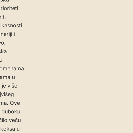
ioriteti
kih
ikasnosti
eriji i
eo,
čka
u
 promenama
ijama u
 je više
jvišeg
ima. Ove
a duboku
ilo veću
 koksa u