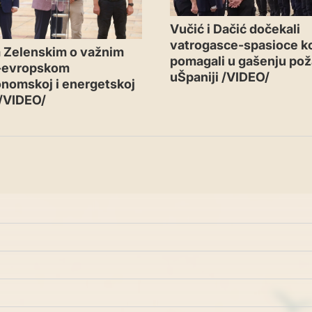
Vučić i Dačić dočekali
vatrogasce-spasioce ko
 Zelenskim o važnim
pomagali u gašenju pož
-evropskom
uŠpaniji /VIDEO/
nomskoj i energetskoj
 /VIDEO/