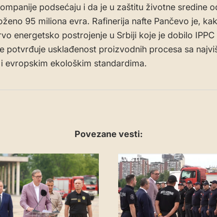
 kompanije podsećaju i da je u zaštitu životne sredine 
oženo 95 miliona evra. Rafinerija nafte Pančevo je, ka
rvo energetsko postrojenje u Srbiji koje je dobilo IPPC
e potvrđuje usklađenost proizvodnih procesa sa najvi
i evropskim ekološkim standardima.
Povezane vesti:
VESTI