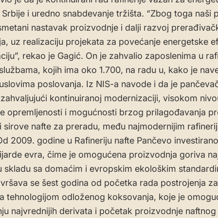
 Srbije i uredno snabdevanje tržišta. “Zbog toga naši pr
smetani nastavak proizvodnje i dalji razvoj prerađivač
ja, uz realizaciju projekata za povećanje energetske ef
zaciju”, rekao je Gagić. On je zahvalio zaposlenima u rafin
službama, kojih ima oko 1.700, na radu u, kako je nav
uslovima poslovanja. Iz NIS-a navode i da je pančeva
, zahvaljujući kontinuiranoj modernizaciji, visokom nivo
e opremljenosti i mogućnosti brzog prilagođavanja
ri sirove nafte za preradu, među najmodernijim rafiner
Od 2009. godine u Rafineriju nafte Pančevo investirano
lijarde evra, čime je omogućena proizvodnja goriva na
 u skladu sa domaćim i evropskim ekološkim standard
vršava se šest godina od početka rada postrojenja z
a tehnologijom odloženog koksovanja, koje je omoguć
ju najvrednijih derivata i početak proizvodnje naftnog