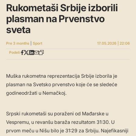
Rukometaši Srbije izborili
plasman na Prvenstvo
sveta
Pre 3 months
|
Sport
17.05.2026 | 22:06
Podeli:
Muška rukometna reprezentacija Srbije izborila je
plasman na Svetsko prvenstvo koje će se sledeće
godineodržati u Nemačkoj.
Srpski rukometaši su poraženi od Mađarske u
Vespremu, u revanšu baraža rezultatom 31:30. U
prvom meču u Nišu bilo je 31:29 za Srbiju. Najefikasniji