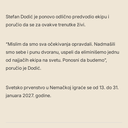
Stefan Dodić je ponovo odlično predvodio ekipu i
poručio da se za ovakve trenutke živi.
“Mislim da smo sva očekivanja opravdali. Nadmašili
smo sebe i punu dvoranu, uspeli da eliminišemo jednu
od najjačih ekipa na svetu. Ponosni da budemo”,
poručio je Dodić.
Svetsko prvenstvo u Nemačkoj igraće se od 13. do 31.
januara 2027. godine.