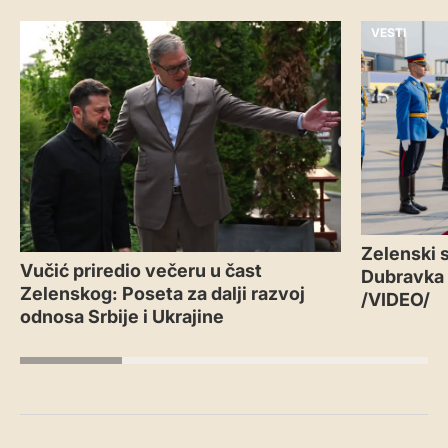
VESTI
VESTI
Zelenski s
Vučić priredio večeru u čast
Dubravka
Zelenskog: Poseta za dalji razvoj
/VIDEO/
odnosa Srbije i Ukrajine