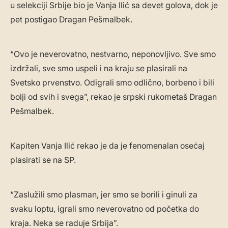
u selekciji Srbije bio je Vanja Ilić sa devet golova, dok je
pet postigao Dragan Pešmalbek.
“Ovo je neverovatno, nestvarno, neponovljivo. Sve smo
izdržali, sve smo uspeli i na kraju se plasirali na
Svetsko prvenstvo. Odigrali smo odlično, borbeno i bili
bolji od svih i svega”, rekao je srpski rukometaš Dragan
Pešmalbek.
Kapiten Vanja Ilić rekao je da je fenomenalan osećaj
plasirati se na SP.
“Zaslužili smo plasman, jer smo se borili i ginuli za
svaku loptu, igrali smo neverovatno od početka do
kraja. Neka se raduje Srbija”.