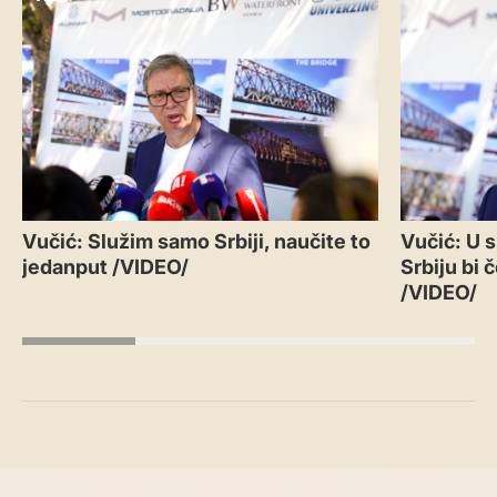
Vučić: Služim samo Srbiji, naučite to
Vučić: U 
jedanput /VIDEO/
Srbiju bi 
/VIDEO/