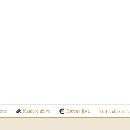
eme
Kamere uživo
Kursna lista
STB-video serv