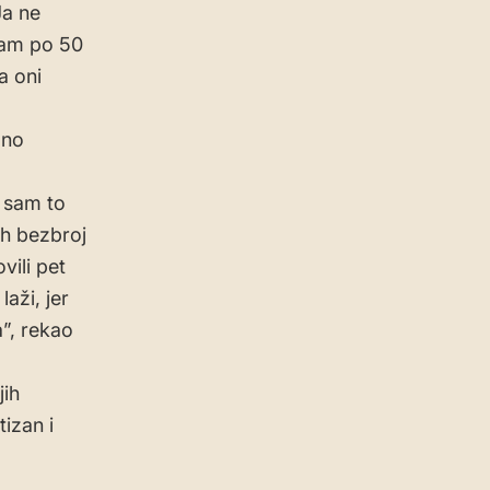
Ja ne
jam po 50
a oni
žno
 sam to
ih bezbroj
vili pet
aži, jer
a”, rekao
jih
tizan i