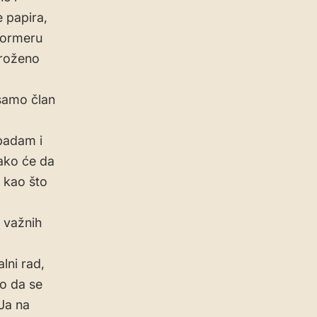
 papira,
nformeru
groženo
 samo član
padam i
ako će da
 kao što
 važnih
lni rad,
ko da se
Ja na