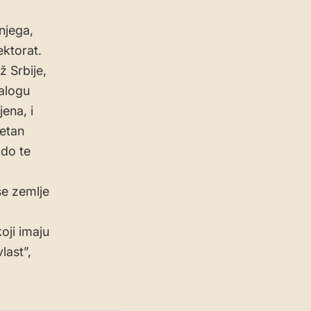
 njega,
ektorat.
ž Srbije,
nalogu
ena, i
letan
 do te
še zemlje
oji imaju
last”,