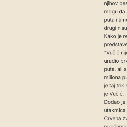
njihov be
mogu da g
puta i ti
drugi nisu
Kako je re
predstav
“Vučić ni
uradio pr
puta, ali 
miliona pu
je taj tr
je Vučić.
Dodao je d
utakmica p
Crvena zv
mrežama:”