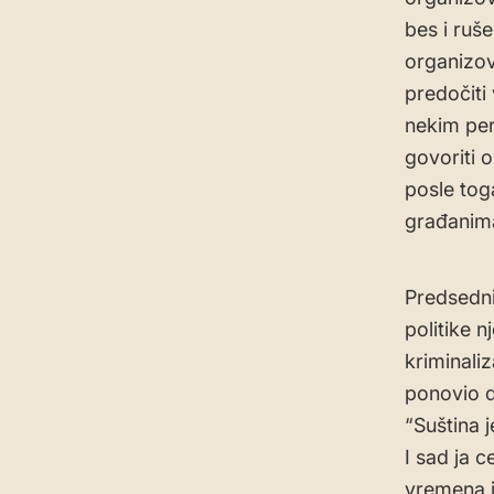
bes i ruš
organizov
predočiti 
nekim per
govoriti 
posle tog
građanima
Predsedni
politike n
kriminali
ponovio d
“Suština j
I sad ja 
vremena i