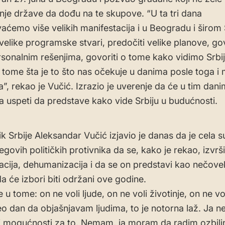
enje države da dođu na te skupove. “U ta tri dana
aćemo više velikih manifestacija i u Beogradu i širom 
velike programske stvari, predočiti velike planove, gov
sonalnim rešenjima, govoriti o tome kako vidimo Srbij
o tome šta je to što nas očekuje u danima posle toga 
a”, rekao je Vučić. Izrazio je uverenje da će u tim dan
 uspeti da predstave kako vide Srbiju u budućnosti.
k Srbije Aleksandar Vučić izjavio je danas da je cela s
jegovih političkih protivnika da se, kako je rekao, izvrš
zacija, dehumanizacija i da se on predstavi kao nečovek
a će izbori biti održani ove godine.
e u tome: on ne voli ljude, on ne voli životinje, on ne vo
ceo dan da objašnjavam ljudima, to je notorna laž. Ja
 mogućnosti za to. Nemam, ja moram da radim ozbiljn