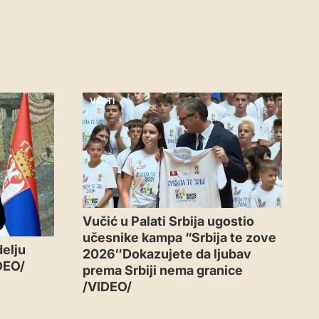
VESTI
Vučić u Palati Srbija ugostio
učesnike kampa “Srbija te zove
delju
2026″Dokazujete da ljubav
DEO/
prema Srbiji nema granice
/VIDEO/