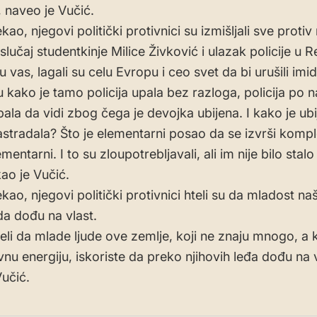
, naveo je Vučić.
kao, njegovi politički protivnici su izmišljali sve protiv
lučaj studentkinje Milice Živković i ulazak policije u R
 vas, lagali su celu Evropu i ceo svet da bi urušili imid
u kako je tamo policija upala bez razloga, policija po 
ala da vidi zbog čega je devojka ubijena. I kako je ubij
astradala? Što je elementarni posao da se izvrši komp
ementarni. I to su zloupotrebljavali, ali im nije bilo stalo
kao je Vučić.
kao, njegovi politički protivnici hteli su da mladost na
da dođu na vlast.
teli da mlade ljude ove zemlje, koji ne znaju mnogo, a k
ivnu energiju, iskoriste da preko njihovih leđa dođu na v
Vučić.