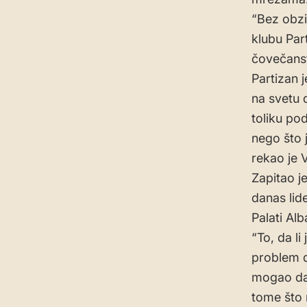
“Bez obzi
klubu Par
čovečanst
Partizan 
na svetu 
toliku po
nego što j
rekao je 
Zapitao je
danas lid
Palati Al
“To, da li
problem d
mogao da 
tome što 