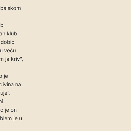
udbalskom
ub
an klub
 dobio
ku veću
 ja kriv”,
o je
divina na
uje”.
mi
o je on
oblem je u