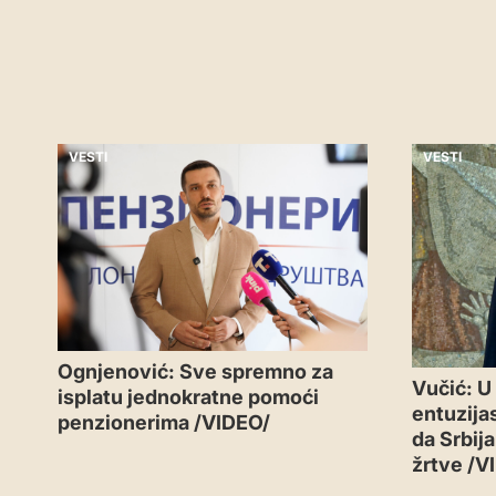
VESTI
VESTI
Ognjenović: Sve spremno za
Vučić: U
isplatu jednokratne pomoći
entuzijas
penzionerima /VIDEO/
da Srbij
žrtve /V