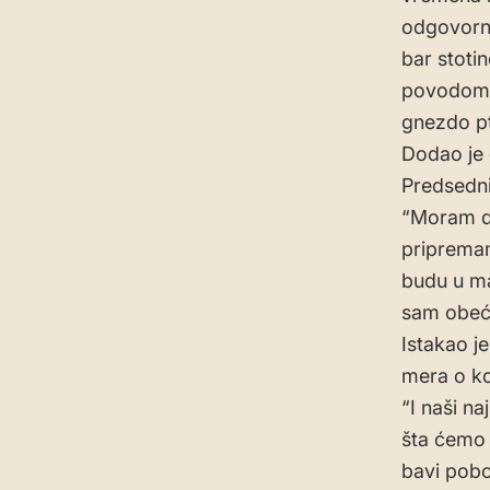
odgovorne
bar stoti
povodom a
gnezdo pt
Dodao je 
Predsedni
“Moram d
pripremam
budu u ma
sam obećao
Istakao j
mera o koj
“I naši na
šta ćemo 
bavi pobo