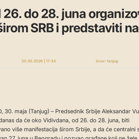
 26. do 28. juna organi
irom SRB i predstaviti n
30.05.2026 | 17:34
Izvor: tanjug
30. maja (Tanjug) – Predsednik Srbije Aleksandar Vu
 danas da će oko Vidivdana, od 26. do 28. juna, biti
ano više manifestacija širom Srbije, a da će centralni s
an 27. juna u Beogradu i pozvao građane koji ne žele