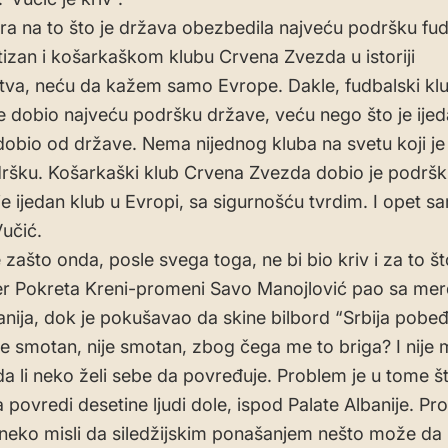
ra na to što je država obezbedila najveću podršku f
tizan i košarkaškom klubu Crvena Zvezda u istoriji
va, neću da kažem samo Evrope. Dakle, fudbalski kl
je dobio najveću podršku države, veću nego što je ijed
dobio od države. Nema nijednog kluba na svetu koji je
dršku. Košarkaški klub Crvena Zvezda dobio je podrš
e ijedan klub u Evropi, sa sigurnošću tvrdim. I opet sam
Vučić.
 zašto onda, posle svega toga, ne bi bio kriv i za to št
er Pokreta Kreni-promeni Savo Manojlović pao sa mer
banija, dok je pokušavao da skine bilbord “Srbija pobeđ
 je smotan, nije smotan, zbog čega me to briga? I nije 
a li neko želi sebe da povređuje. Problem je u tome št
povredi desetine ljudi dole, ispod Palate Albanije. Pr
neko misli da siledžijskim ponašanjem nešto može da