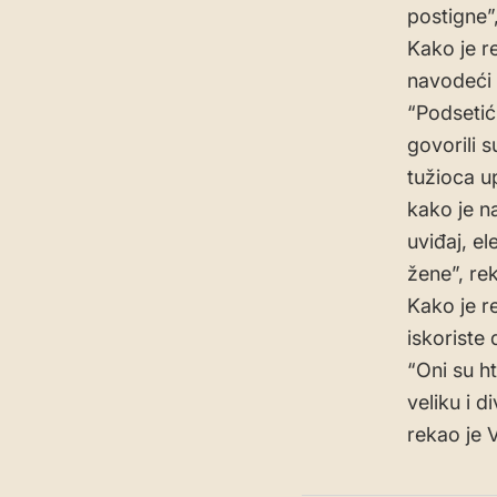
postigne”
Kako je re
navodeći s
“Podsetiću
govorili s
tužioca up
kako je n
uviđaj, el
žene”, re
Kako je re
iskoriste 
“Oni su h
veliku i d
rekao je 