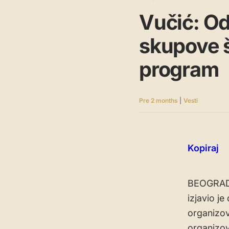
Vučić: Od
skupove š
program
Pre 2 months
|
Vesti
Kopiraj
BEOGRAD, 
izjavio je
organizov
organizov