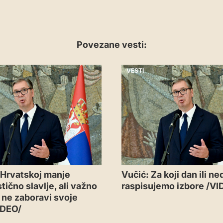
Povezane vesti:
VESTI
 Hrvatskoj manje
Vučić: Za koji dan ili ne
tično slavlje, ali važno
raspisujemo izbore /VI
a ne zaboravi svoje
IDEO/