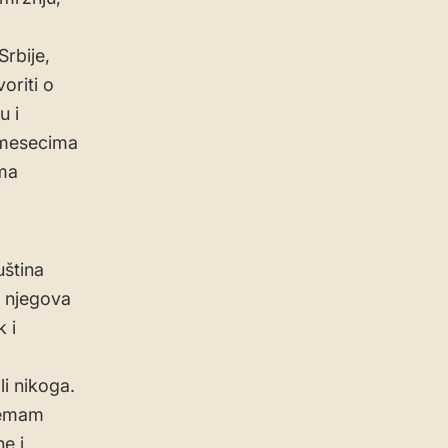
Srbije,
oriti o
u i
i mesecima
ima
uština
i njegova
 i
li nikoga.
 nemam
e i