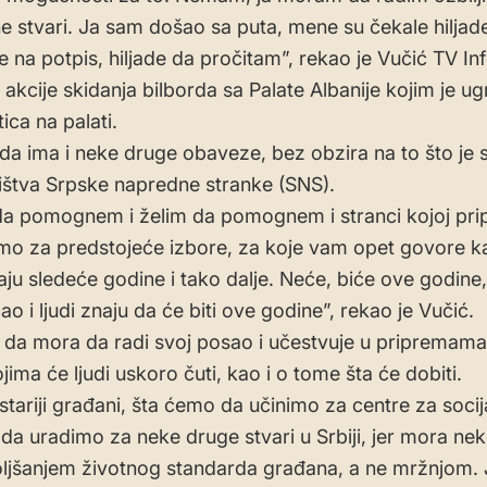
 stvari. Ja sam došao sa puta, mene su čekale hiljade
ne na potpis, hiljade da pročitam”, rekao je Vučić TV I
kcije skidanja bilborda sa Palate Albanije kojim je u
ica na palati.
da ima i neke druge obaveze, bez obzira na to što je
štva Srpske napredne stranke (SNS).
a pomognem i želim da pomognem i stranci kojoj pri
o za predstojeće izbore, za koje vam opet govore k
ju sledeće godine i tako dalje. Neće, biće ove godine,
 i ljudi znaju da će biti ove godine”, rekao je Vučić.
e da mora da radi svoj posao i učestvuje u pripremama
ima će ljudi uskoro čuti, kao i o tome šta će dobiti.
jstariji građani, šta ćemo da učinimo za centre za socija
da uradimo za neke druge stvari u Srbiji, jer mora ne
ljšanjem životnog standarda građana, a ne mržnjom. 