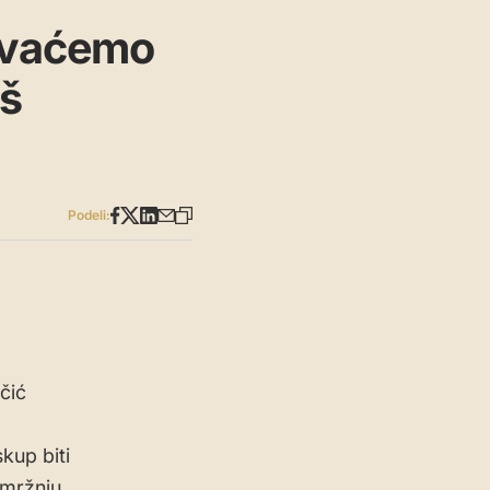
zovaćemo
aš
Podeli:
čić
kup biti
 mržnju,