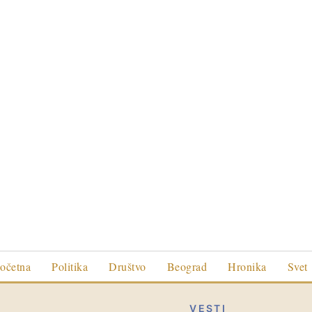
očetna
Politika
Društvo
Beograd
Hronika
Svet
VESTI