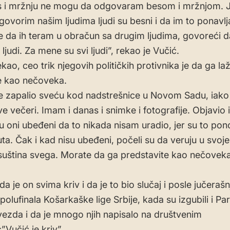
s i mržnju ne mogu da odgovaram besom i mržnjom. 
ovorim našim ljudima ljudi su besni i da im to ponavl
me da ih teram u obračun sa drugim ljudima, govoreći d
 ljudi. Za mene su svi ljudi”, rekao je Vučić.
kao, ceo trik njegovih političkih protivnika je da ga la
e kao nečoveka.
je zapalio sveću kod nadstrešnice u Novom Sadu, iako
ve večeri. Imam i danas i snimke i fotografije. Objavio 
su oni ubeđeni da to nikada nisam uradio, jer su to pono
ta. Čak i kad nisu ubeđeni, počeli su da veruju u svoje l
ik suština svega. Morate da ga predstavite kao nečovek
a je on svima kriv i da je to bio slučaj i posle jučerašn
olufinala Košarkaške lige Srbije, kada su izgubili i Par
ezda i da je mnogo njih napisalo na društvenim
Vučić je kriv”.