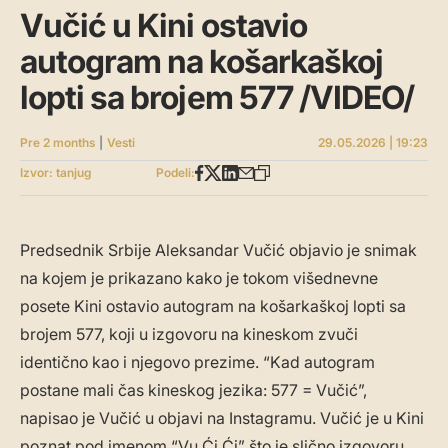
Vučić u Kini ostavio
autogram na košarkaškoj
lopti sa brojem 577 /VIDEO/
Pre 2 months
|
Vesti
29.05.2026 | 19:23
Izvor: tanjug
Podeli:
Predsednik Srbije Aleksandar Vučić objavio je snimak
na kojem je prikazano kako je tokom višednevne
posete Kini ostavio autogram na košarkaškoj lopti sa
brojem 577, koji u izgovoru na kineskom zvuči
identično kao i njegovo prezime. “Kad autogram
postane mali čas kineskog jezika: 577 = Vučić”,
napisao je Vučić u objavi na Instagramu. Vučić je u Kini
poznat pod imenom “Vu Ći Ći” što je slično izgovoru