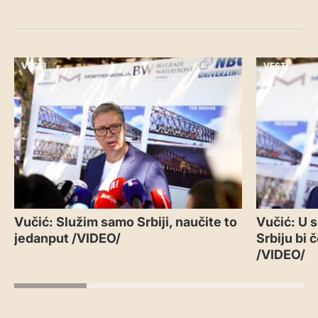
VESTI
VESTI
Vučić: Služim samo Srbiji, naučite to
Vučić: U 
jedanput /VIDEO/
Srbiju bi 
/VIDEO/