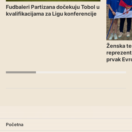
Fudbaleri Partizana dočekuju Tobol u
kvalifikacijama za Ligu konferencije
Ženska te
reprezenta
prvak Evr
Početna