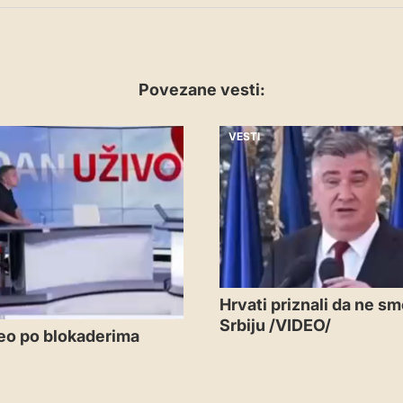
Povezane vesti:
VESTI
Hrvati priznali da ne sm
Srbiju /VIDEO/
eo po blokaderima