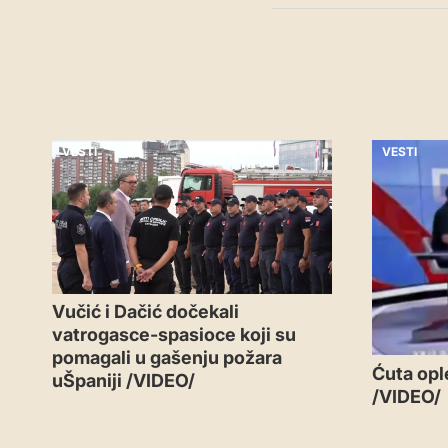
VESTI
VESTI
Vučić i Dačić dočekali
vatrogasce-spasioce koji su
pomagali u gašenju požara
Ćuta opl
uŠpaniji /VIDEO/
/VIDEO/