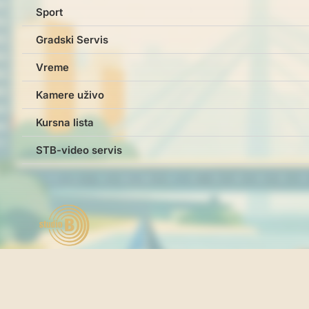
Sport
Gradski Servis
Vreme
Kamere uživo
Kursna lista
STB-video servis
Studio B © studiob.rs 2026