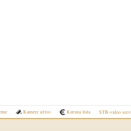
eme
Kamere uživo
Kursna lista
STB-video serv