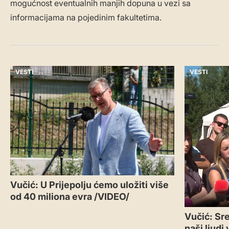
mogućnost eventualnih manjih dopuna u vezi sa
informacijama na pojedinim fakultetima.
VESTI
VESTI
Vučić: U Prijepolju ćemo uložiti više
od 40 miliona evra /VIDEO/
Vučić: Sr
naši ljudi