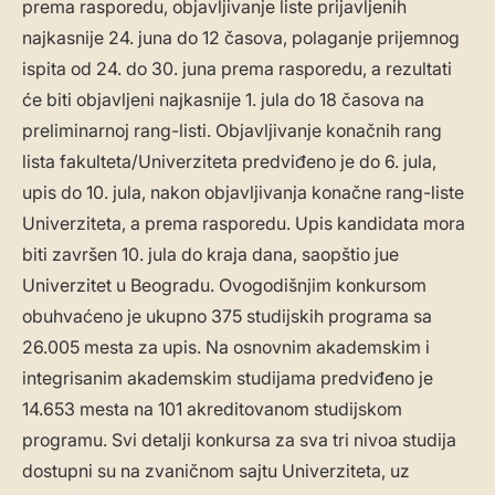
prema rasporedu, objavljivanje liste prijavljenih
najkasnije 24. juna do 12 časova, polaganje prijemnog
ispita od 24. do 30. juna prema rasporedu, a rezultati
će biti objavljeni najkasnije 1. jula do 18 časova na
preliminarnoj rang-listi. Objavljivanje konačnih rang
lista fakulteta/Univerziteta predviđeno je do 6. jula,
upis do 10. jula, nakon objavljivanja konačne rang-liste
Univerziteta, a prema rasporedu. Upis kandidata mora
biti završen 10. jula do kraja dana, saopštio jue
Univerzitet u Beogradu. Ovogodišnjim konkursom
obuhvaćeno je ukupno 375 studijskih programa sa
26.005 mesta za upis. Na osnovnim akademskim i
integrisanim akademskim studijama predviđeno je
14.653 mesta na 101 akreditovanom studijskom
programu. Svi detalji konkursa za sva tri nivoa studija
dostupni su na zvaničnom sajtu Univerziteta, uz