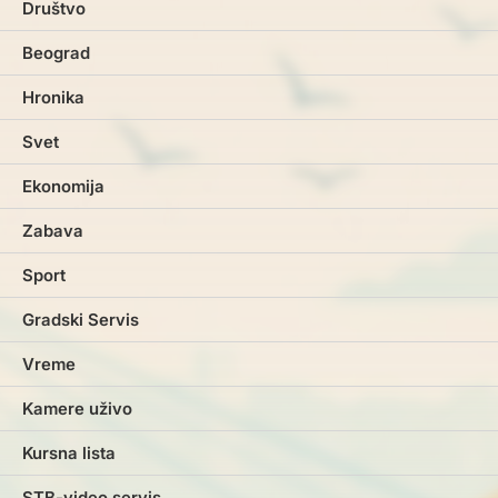
Društvo
Beograd
Hronika
Svet
Ekonomija
Zabava
Sport
Gradski Servis
Vreme
Kamere uživo
Kursna lista
STB-video servis