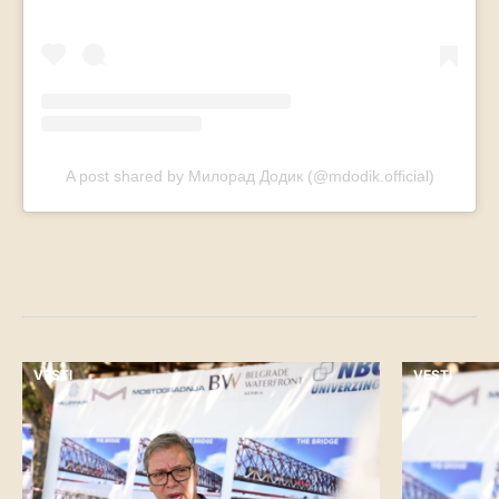
A post shared by Милорад Додик (@mdodik.official)
VESTI
VESTI