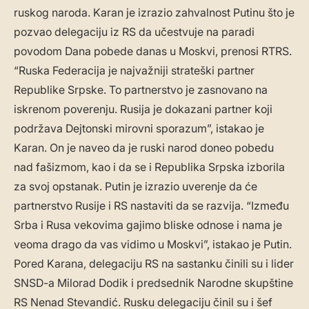
ruskog naroda. Karan je izrazio zahvalnost Putinu što je
pozvao delegaciju iz RS da učestvuje na paradi
povodom Dana pobede danas u Moskvi, prenosi RTRS.
“Ruska Federacija je najvažniji strateški partner
Republike Srpske. To partnerstvo je zasnovano na
iskrenom poverenju. Rusija je dokazani partner koji
podržava Dejtonski mirovni sporazum”, istakao je
Karan. On je naveo da je ruski narod doneo pobedu
nad fašizmom, kao i da se i Republika Srpska izborila
za svoj opstanak. Putin je izrazio uverenje da će
partnerstvo Rusije i RS nastaviti da se razvija. “Između
Srba i Rusa vekovima gajimo bliske odnose i nama je
veoma drago da vas vidimo u Moskvi”, istakao je Putin.
Pored Karana, delegaciju RS na sastanku činili su i lider
SNSD-a Milorad Dodik i predsednik Narodne skupštine
RS Nenad Stevandić. Rusku delegaciju činil su i šef