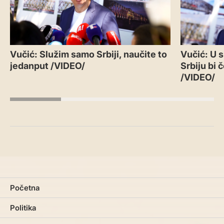
Vučić: Služim samo Srbiji, naučite to
Vučić: U 
jedanput /VIDEO/
Srbiju bi 
/VIDEO/
Početna
Politika