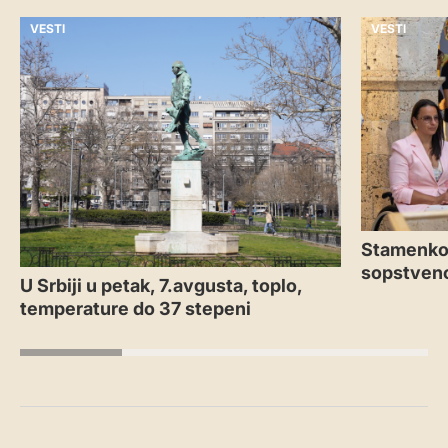
VESTI
VESTI
Stamenkov
sopstveno
U Srbiji u petak, 7.avgusta, toplo,
temperature do 37 stepeni