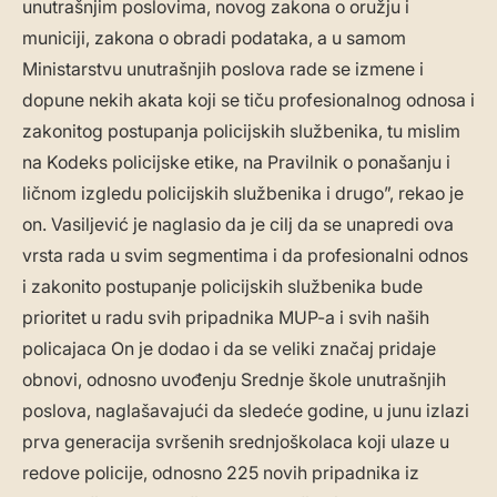
unutrašnjim poslovima, novog zakona o oružju i
municiji, zakona o obradi podataka, a u samom
Ministarstvu unutrašnjih poslova rade se izmene i
dopune nekih akata koji se tiču profesionalnog odnosa i
zakonitog postupanja policijskih službenika, tu mislim
na Kodeks policijske etike, na Pravilnik o ponašanju i
ličnom izgledu policijskih službenika i drugo”, rekao je
on. Vasiljević je naglasio da je cilj da se unapredi ova
vrsta rada u svim segmentima i da profesionalni odnos
i zakonito postupanje policijskih službenika bude
prioritet u radu svih pripadnika MUP-a i svih naših
policajaca On je dodao i da se veliki značaj pridaje
obnovi, odnosno uvođenju Srednje škole unutrašnjih
poslova, naglašavajući da sledeće godine, u junu izlazi
prva generacija svršenih srednjoškolaca koji ulaze u
redove policije, odnosno 225 novih pripadnika iz