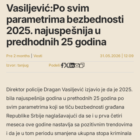
Vasiljević:Po svim
parametrima bezbednosti
2025. najuspešnija u
predhodnih 25 godina
Pre 2 months
|
Vesti
31.05.2026 | 12:09
Izvor: tanjug
Podeli:
Direktor policije Dragan Vasiljević izjavio je da je 2025.
bila najuspešnija godina u prethodnih 25 godina po
svim parametrima koji se tiču bezbednosti građana
Republike Srbije naglašavajući da se i u prva četiri
meseca ove godine nastavlja sa pozitivnim trendovima
i da je u tom periodu smanjena ukupna stopa kriminala