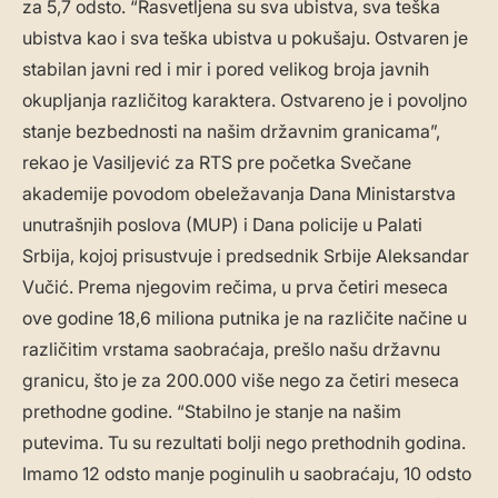
za 5,7 odsto. “Rasvetljena su sva ubistva, sva teška
ubistva kao i sva teška ubistva u pokušaju. Ostvaren je
stabilan javni red i mir i pored velikog broja javnih
okupljanja različitog karaktera. Ostvareno je i povoljno
stanje bezbednosti na našim državnim granicama”,
rekao je Vasiljević za RTS pre početka Svečane
akademije povodom obeležavanja Dana Ministarstva
unutrašnjih poslova (MUP) i Dana policije u Palati
Srbija, kojoj prisustvuje i predsednik Srbije Aleksandar
Vučić. Prema njegovim rečima, u prva četiri meseca
ove godine 18,6 miliona putnika je na različite načine u
različitim vrstama saobraćaja, prešlo našu državnu
granicu, što je za 200.000 više nego za četiri meseca
prethodne godine. “Stabilno je stanje na našim
putevima. Tu su rezultati bolji nego prethodnih godina.
Imamo 12 odsto manje poginulih u saobraćaju, 10 odsto