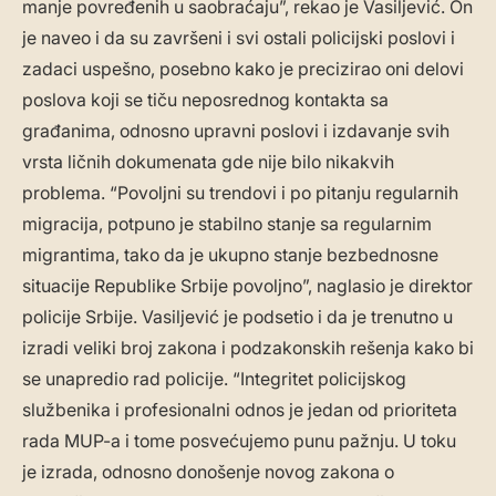
manje povređenih u saobraćaju”, rekao je Vasiljević. On
je naveo i da su završeni i svi ostali policijski poslovi i
zadaci uspešno, posebno kako je precizirao oni delovi
poslova koji se tiču neposrednog kontakta sa
građanima, odnosno upravni poslovi i izdavanje svih
vrsta ličnih dokumenata gde nije bilo nikakvih
problema. “Povoljni su trendovi i po pitanju regularnih
migracija, potpuno je stabilno stanje sa regularnim
migrantima, tako da je ukupno stanje bezbednosne
situacije Republike Srbije povoljno”, naglasio je direktor
policije Srbije. Vasiljević je podsetio i da je trenutno u
izradi veliki broj zakona i podzakonskih rešenja kako bi
se unapredio rad policije. “Integritet policijskog
službenika i profesionalni odnos je jedan od prioriteta
rada MUP-a i tome posvećujemo punu pažnju. U toku
je izrada, odnosno donošenje novog zakona o