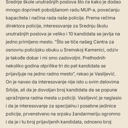
Srednje škole unutrašnjih poslova što će kako je dodao
mnogo doprineti poboljšanom radu MUP-a, povećanju
kapaciteta i načina rada naše policije. Prema rečima
direktora policije, interesovanje za Srednju školu
unutrašnjih poslova je veliko i 10 kandidata se javlja na
jedno primljeno mesto. “Što se tiče našeg Centra za
osnovnu policijsku obuku u Sremskoj Kamenici, odziv
je takođe dobar i mi smo zadovoljni. Prethodnih
nekoliko godina otprilike tri do pet kandidata se
prijavljuje na jedno radno mesto”, rekao je Vasiljević.
On je naveo da interesovanje nije isto u svim delovima
Srbije, ali da je dovoljan broj kandidata da se popune
upražnjena radna mesta u policiji. Vasiljević je naglasio
i da je interesovanje za specijalnu i posebne jedinice
policije, prvenstveno na srpsku žandarmeriju ogromno
i da je i tu broj prijavljenih kandidata, odnosno broj