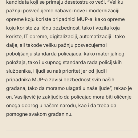
kandidata koji se primaju desetostruko veći. “Veliku
pažnju posvećujemo nabavci nove i modernizaciji
opreme koju koriste pripadnici MUP-a, kako opreme
koju koriste za ličnu bezbednost, tako i vozila koja
koriste, IT opreme, digitalizaciji, automatizaciji i tako
dalje, ali takođe veliku pažnju posvećujemo i
poboljšanju standarda policajaca, kako materijalnog
položaja, tako i ukupnog standarda rada policijskih
službenika, i ljudi su naš prioritet jer od ljudi i
pripadnika MUP-a zavisi bezbednost svih naših
građana, tako da moramo ulagati u naše ljude”, rekao je
on. Vasiljević je zaključio da policajac mora biti oličenje
onoga dobrog u našem narodu, kao i da treba da
pomogne svakom građaninu.