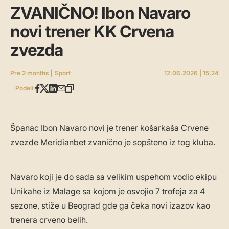
ZVANIČNO! Ibon Navaro
novi trener KK Crvena
zvezda
Pre 2 months
|
Sport
12.06.2026 | 15:24
Podeli:
Španac Ibon Navaro novi je trener košarkaša Crvene
zvezde Meridianbet zvanično je sopšteno iz tog kluba.
Navaro koji je do sada sa velikim uspehom vodio ekipu
Unikahe iz Malage sa kojom je osvojio 7 trofeja za 4
sezone, stiže u Beograd gde ga čeka novi izazov kao
trenera crveno belih.