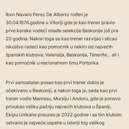
Ibon Navaro Perez De Albeniz rođen je
30.04.1976.godine u Vitoriji gde je kao trener pravio
prve korake vodeći mlađe selekcije Baskonije još pre
20 godina. Nakon toga se kao trener razvijao i sticao
iskustvo radeći kao pomoćnik u nekim od najvećih
španskih klubova: Valensija, Baskonija, Tenerife… ali i
kao pomoćnik u nacionalnom timu Portorika.
Prvi samostalan posao kao prvi trener dobio je
očekivano u Baskoniji, a nakon toga je, sada kao prvi
trener vodio Manresu, Mursiju i Andoru, gde je ponovo
privukao veliku pažnju najvećih klubova u Španiji.
Ekipu Unikahe preuzeo je 2022.godine i sa tim klubom
ostvario je najveće uspehe u istoriji tog velikog