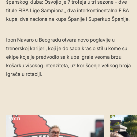
španskog kluba: Osvojio je 7 trofeja u tri sezone – dve
titule FIBA Lige Šampiona,, dva interkontinentalna FIBA
kupa, dva nacionalna kupa Španije i Superkup Španije.
Ibon Navaro u Beogradu otvara novo poglavlje u
trenerskoj karijeri, koji je do sada krasio stil u kome su
ekipe koje je predvodio sa klupe igrale veoma brzu
košarku visokog intenziteta, uz korišćenje velikog broja
igrača u rotaciji.
VESTI
VESTI