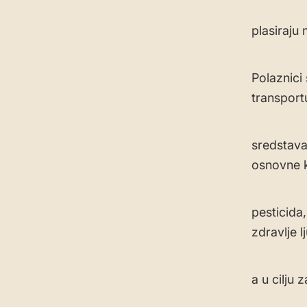
plasiraju 
Polaznici
transport
sredstava
osnovne k
pesticida
zdravlje lj
a u cilju 