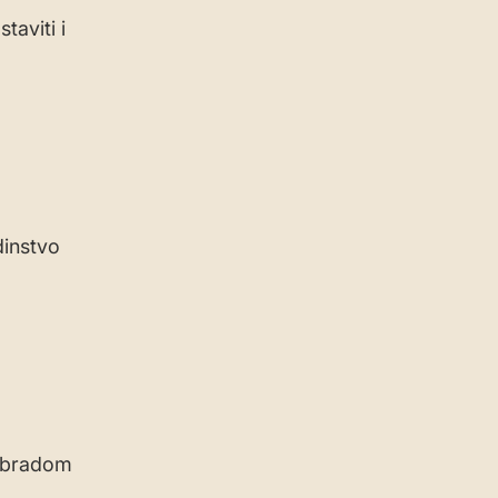
aviti i
dinstvo
 obradom