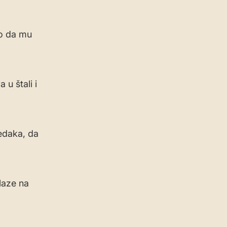
lo da mu
u štali i
edaka, da
laze na