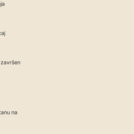
ja
caj
 završen
stanu na