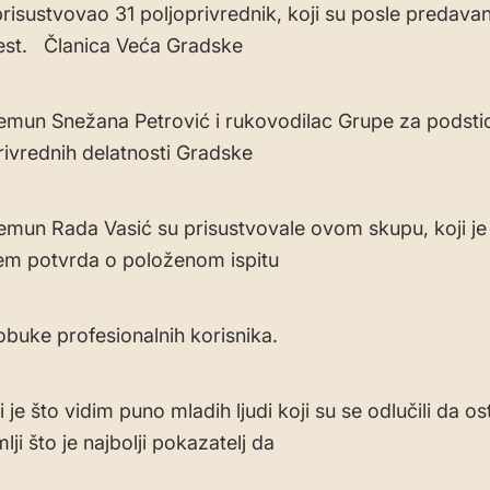
prisustvovao 31 poljoprivrednik, koji su posle predavan
test. Članica Veća Gradske
emun Snežana Petrović i rukovodilac Grupe za podsti
rivrednih delatnosti Gradske
emun Rada Vasić su prisustvovale ovom skupu, koji je
em potvrda o položenom ispitu
buke profesionalnih korisnika.
je što vidim puno mladih ljudi koji su se odlučili da o
lji što je najbolji pokazatelj da