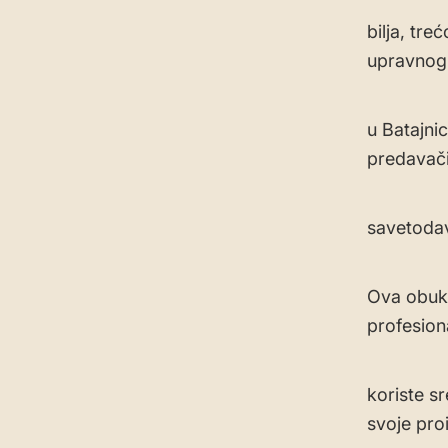
bilja, tr
upravnog
u Batajni
predavači
savetodav
Ova obuka
profesiona
koriste sr
svoje pro