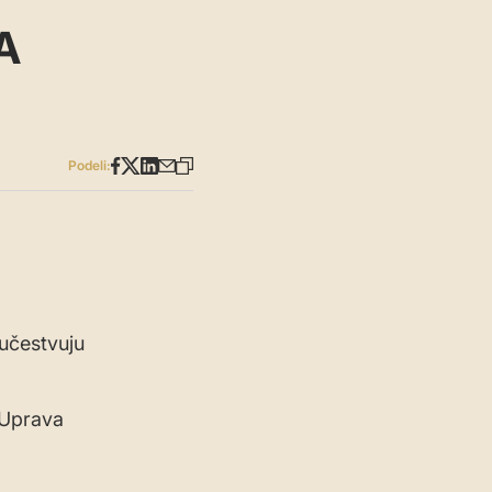
A
Podeli:
 učestvuju
 Uprava