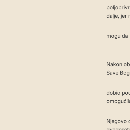
poljopriv
dalje, jer
mogu da n
Nakon obu
Save Bogu
dobio pod
omogućilo
Njegovo d
dvadeseta