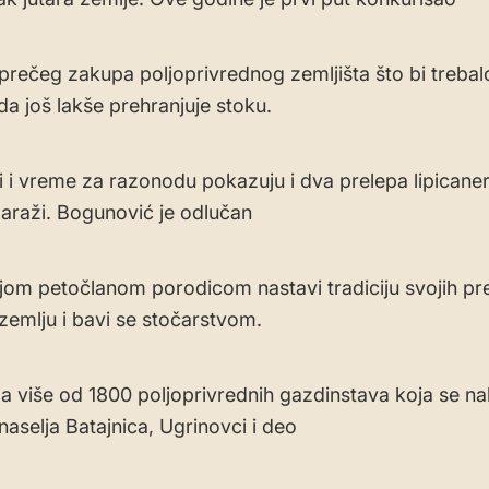
prečeg zakupa poljoprivrednog zemljišta što bi treba
a još lakše prehranjuje stoku.
i i vreme za razonodu pokazuju i dva prelepa lipicanera 
 garaži. Bogunović je odlučan
jom petočlanom porodicom nastavi tradiciju svojih pr
zemlju i bavi se stočarstvom.
 više od 1800 poljoprivrednih gazdinstava koja se na
naselja Batajnica, Ugrinovci i deo