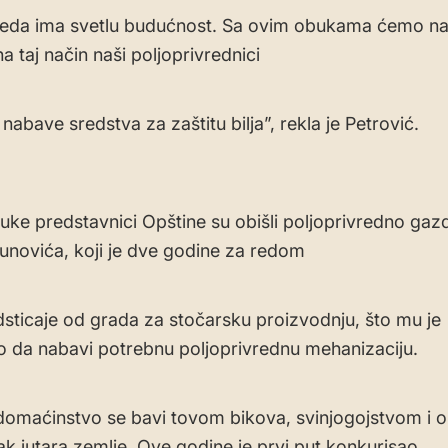
reda ima svetlu budućnost. Sa ovim obukama ćemo nast
 na taj način naši poljoprivrednici
abave sredstva za zaštitu bilja”, rekla je Petrović.
ke predstavnici Opštine su obišli poljoprivredno gaz
novića, koji je dve godine za redom
sticaje od grada za stočarsku proizvodnju, što mu je
 da nabavi potrebnu poljoprivrednu mehanizaciju.
omaćinstvo se bavi tovom bikova, svinjogojstvom i
k jutara zemlje. Ove godine je prvi put konkurisao