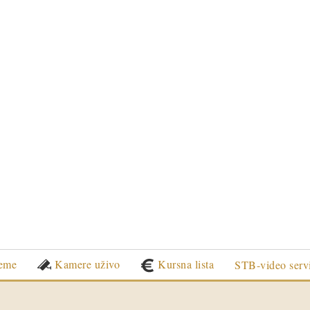
eme
Kamere uživo
Kursna lista
STB-video serv