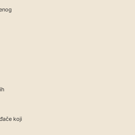
venog
ih
ođače koji