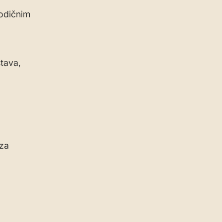
iodičnim
stava,
 za