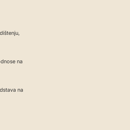
dištenju,
 odnose na
edstava na