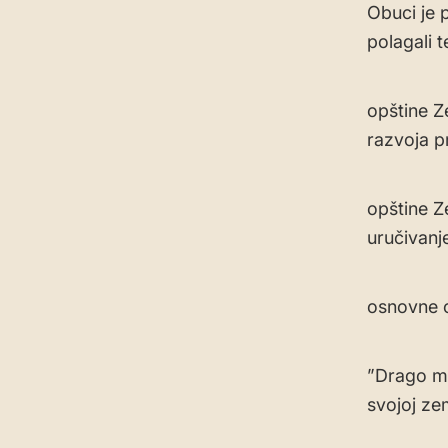
Obuci je 
polagali 
opštine Z
razvoja p
opštine Z
uručivanj
osnovne o
”Drago mi 
svojoj zem