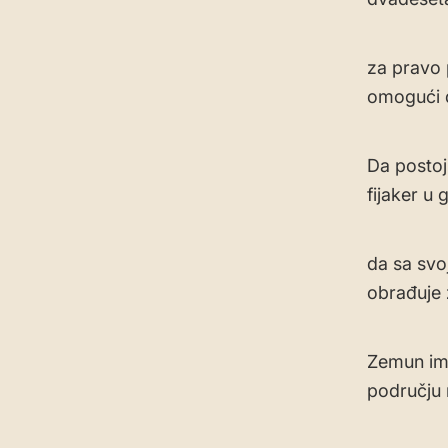
za pravo 
omogući d
Da postoj
fijaker u
da sa svo
obrađuje 
Zemun ima
području 