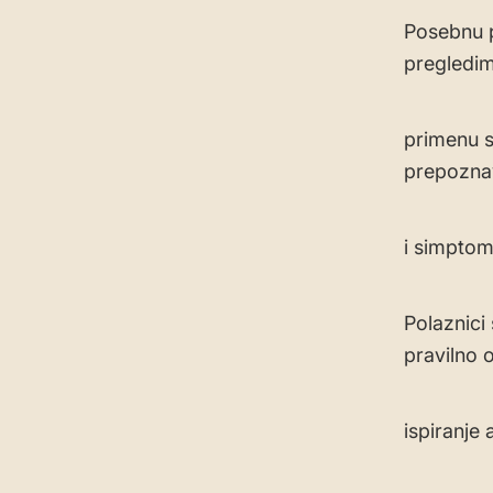
Posebnu p
pregledim
primenu sr
prepoznav
i simptom
Polaznici
pravilno 
ispiranje