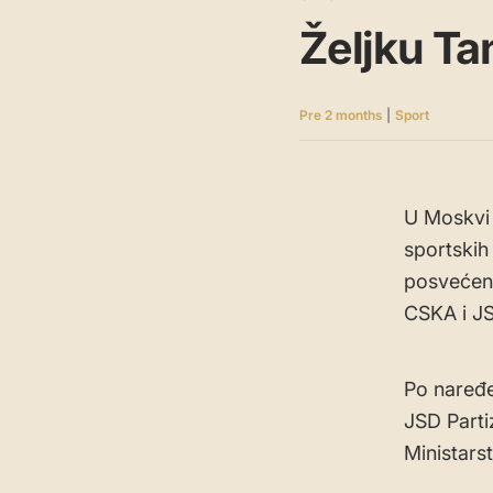
Željku Ta
Pre 2 months
|
Sport
U Moskvi 
sportskih
posvećen 
CSKA i JS
Po naređe
JSD Parti
Ministars