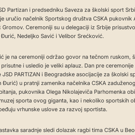
SD Partizan i predsedniku Saveza za školski sport Srbi
 je uručio načelnik Sportskog društva CSKA pukovnik 
č Gromov. Ceremoniji su u delegaciji iz Srbije prisustvov
Đurić, Nedeljko Savić i Velibor Srećković.
ć je na ceremoniji održao govor na tečnom ruskom, š
prisutne i usledio je veliki aplauz. Dan pre ceremonije
e JSD PARTIZAN i Beogradske asocijacije za školski s
 Đurić) u pratnji zamenika načelnika CSKA zaduženo
pitanja, pukovnika Olega Nikolajeviča Parhomenka obiš
 muzej sporta ovog giganta, kao i nekoliko sportskih o
beđuju vrhunske uslove za razvoj sportista.
astavka saradnje sledi dolazak ragbi tima CSKA u Be