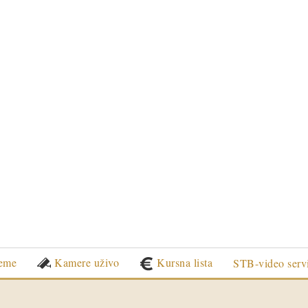
eme
Kamere uživo
Kursna lista
STB-video serv