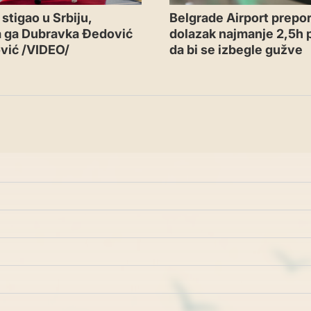
Belgrade Airport prepor
stigao u Srbiju,
dolazak najmanje 2,5h p
a ga Dubravka Đedović
da bi se izbegle gužve
vić /VIDEO/