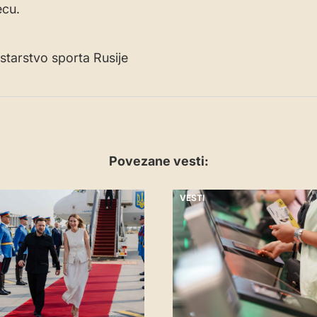
ecu.
istarstvo sporta Rusije
Povezane vesti:
VESTI