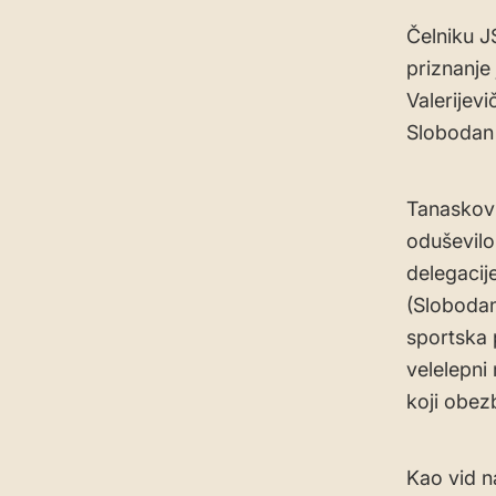
Čelniku J
priznanje
Valerijevi
Slobodan 
Tanaskovi
oduševilo 
delegacij
(Slobodan
sportska 
velelepni
koji obez
Kao vid n