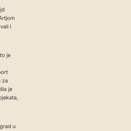
jd
Artjom
ali i
to je
port
g za
la je
bjekata,
ograd u