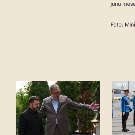
junu mes
Foto: Min
VESTI
VESTI