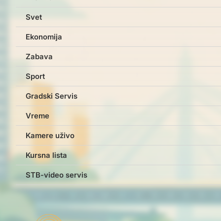
Svet
Ekonomija
Zabava
Sport
Gradski Servis
Vreme
Kamere uživo
Kursna lista
STB-video servis