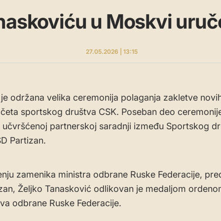
naskoviću u Moskvi uruč
27.05.2026 | 13:15
je održana velika ceremonija polaganja zakletve novi
 četa sportskog društva CSK. Poseban deo ceremonije
učvršćenoj partnerskoj saradnji između Sportskog dr
D Partizan.
nju zamenika ministra odbrane Ruske Federacije, pre
zan, Željko Tanasković odlikovan je medaljom orden
tva odbrane Ruske Federacije.