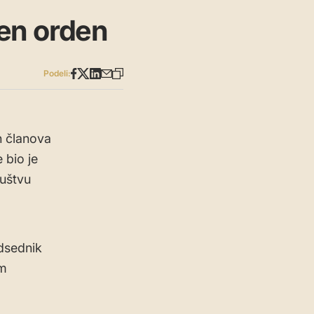
en orden
Podeli:
h članova
 bio je
uštvu
dsednik
om