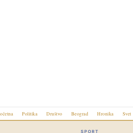
očetna
Politika
Društvo
Beograd
Hronika
Svet
SPORT