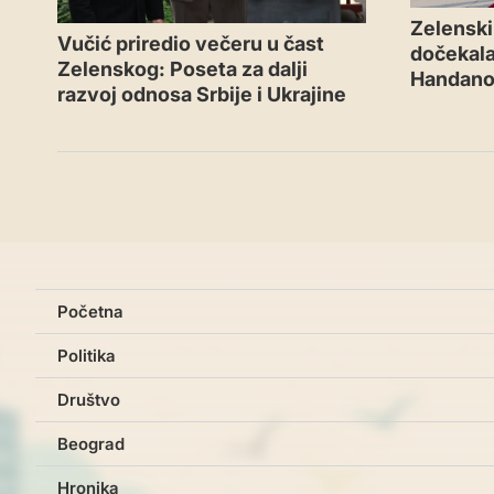
Zelenski 
Vučić priredio večeru u čast
dočekal
Zelenskog: Poseta za dalji
Handano
razvoj odnosa Srbije i Ukrajine
Početna
Politika
Društvo
Beograd
Hronika