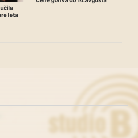
Cene goriva do 14.avgusta
učila
re leta