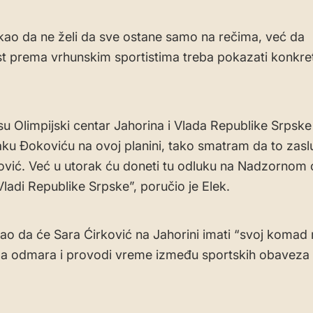
akao da ne želi da sve ostane samo na rečima, već da
t prema vrhunskim sportistima treba pokazati konkre
su Olimpijski centar Jahorina i Vlada Republike Srpske 
ku Đokoviću na ovoj planini, tako smatram da to zaslu
ović. Već u utorak ću doneti tu odluku na Nadzornom 
 Vladi Republike Srpske”, poručio je Elek.
ao da će Sara Ćirković na Jahorini imati “svoj komad 
a odmara i provodi vreme između sportskih obaveza 