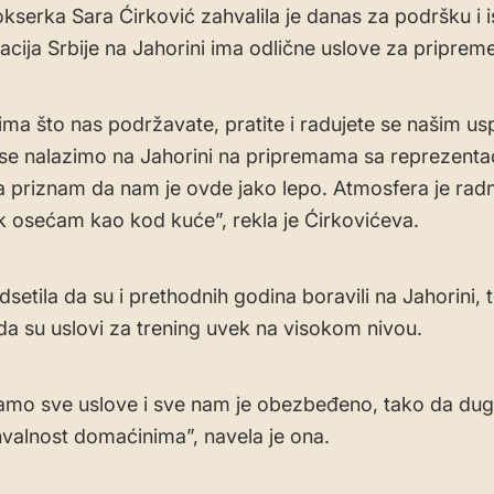
kserka Sara Ćirković zahvalila je danas za podršku i i
acija Srbije na Jahorini ima odlične uslove za pripreme
ima što nas podržavate, pratite i radujete se našim u
se nalazimo na Jahorini na pripremama sa reprezentac
priznam da nam je ovde jako lepo. Atmosfera je radna
 osećam kao kod kuće”, rekla je Ćirkovićeva.
setila da su i prethodnih godina boravili na Jahorini, 
 da su uslovi za trening uvek na visokom nivou.
amo sve uslove i sve nam je obezbeđeno, tako da du
hvalnost domaćinima”, navela je ona.