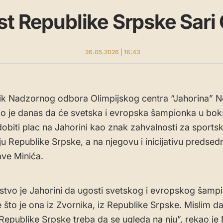
t Republike Srpske Sari 
26.05.2026 | 16:43
k Nadzornog odbora Olimpijskog centra “Jahorina” N
vio je danas da će svetska i evropska šampionka u bo
dobiti plac na Jahorini kao znak zahvalnosti za sport
ju Republike Srpske, a na njegovu i inicijativu predsed
ve Minića.
stvo je Jahorini da ugosti svetskog i evropskog šamp
e što je ona iz Zvornika, iz Republike Srpske. Mislim d
 Republike Srpske treba da se ugleda na nju”, rekao je 