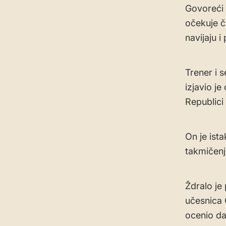
Govoreći 
očekuje č
navijaju i
Trener i 
izjavio je
Republici
On je ista
takmičenj
Ždralo je
učesnica 
ocenio da