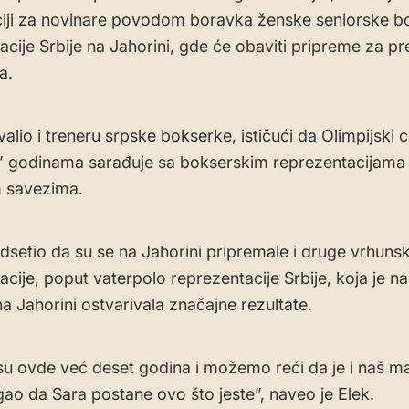
iji za novinare povodom boravka ženske seniorske b
acije Srbije na Jahorini, gde će obaviti pripreme za p
a.
alio i treneru srpske bokserke, ističući da Olimpijski 
” godinama sarađuje sa bokserskim reprezentacijama 
m savezima.
odsetio da su se na Jahorini pripremale i druge vrhuns
acije, poput vaterpolo reprezentacije Srbije, koja je n
a Jahorini ostvarivala značajne rezultate.
su ovde već deset godina i možemo reći da je i naš ma
o da Sara postane ovo što jeste”, naveo je Elek.