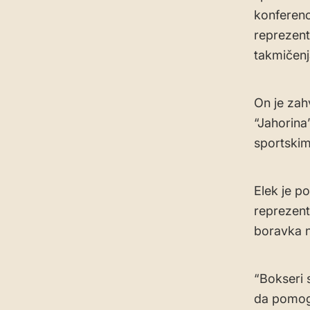
konferenc
reprezent
takmičenj
On je zahv
“Jahorina
sportski
Elek je p
reprezent
boravka n
“Bokseri 
da pomoga