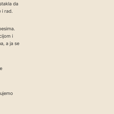
stakla da
 i rad.
spesima.
ijom i
, a ja se
te
gujemo