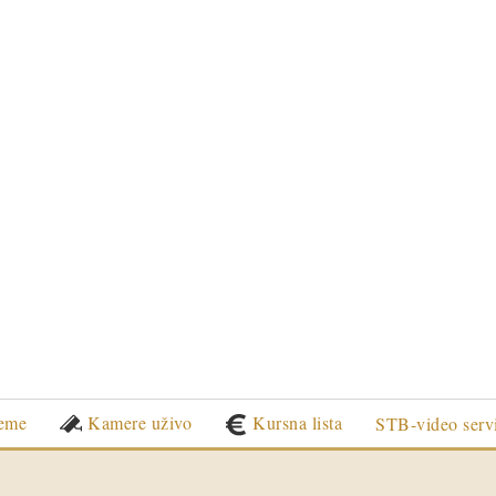
eme
Kamere uživo
Kursna lista
STB-video serv