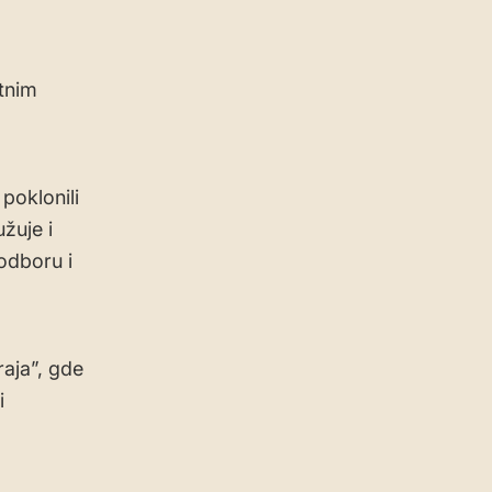
tnim
poklonili
žuje i
odboru i
raja”, gde
i