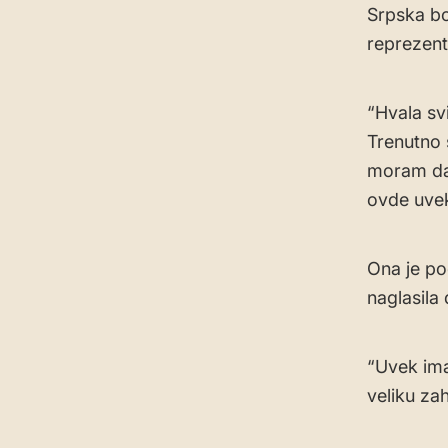
Srpska bo
reprezent
“Hvala sv
Trenutno 
moram da 
ovde uvek
Ona je pod
naglasila
“Uvek im
veliku za