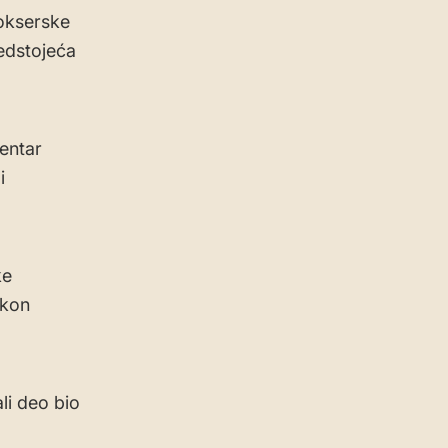
okserske
redstojeća
centar
i
ke
akon
li deo bio