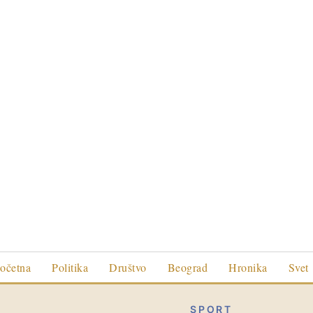
očetna
Politika
Društvo
Beograd
Hronika
Svet
SPORT