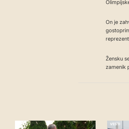
Olimpijsk
On je zah
gostoprim
reprezent
Žensku se
zamenik p
VESTI
VESTI