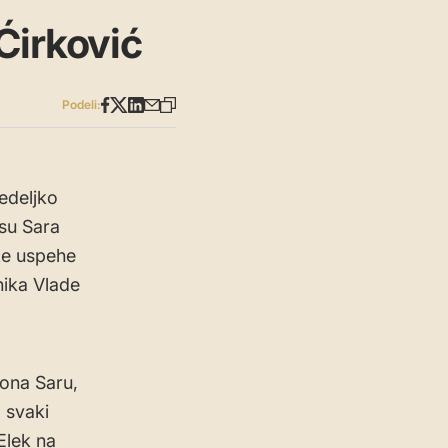
Ćirković
Podeli:
edeljko
ksu Sara
ske uspehe
nika Vlade
iona Saru,
a svaki
Elek na