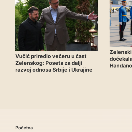
Zelenski 
Vučić priredio večeru u čast
dočekal
Zelenskog: Poseta za dalji
Handano
razvoj odnosa Srbije i Ukrajine
Početna