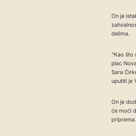
On je ist
zahvalnos
delima.
“Kao što 
plac Nova
Sara Ćirk
uputiti je
On je dod
će moći d
priprema.