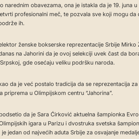
o narednim obavezama, ona je istakla da je 19. juna 
etvrti profesionalni meč, te pozvala sve koji mogu da
 podrže ih.
selektor ženske bokserske reprezentacije Srbije Mirko 
 danas na Jahorini da je ovoj selekciji uvek čast da bor
 Srpskoj, gde osećaju veliku podršku naroda.
kao da je već postalo tradicija da se reprezentacija za
a priprema u Olimpijskom centru “Jahorina”.
 podsetio da je Sara Ćirković aktuelna šampionka Evro
Olimpijskih igara u Parizu i dvostruka svetska šampion
 je jedan od najvećih aduta Srbije za osvajanje medalj