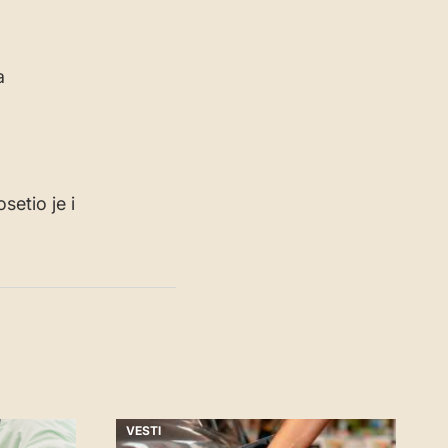
a
setio je i
VESTI