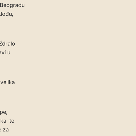
u Beogradu
 dođu,
Ždralo
avi u
 velika
pe,
ka, te
e za