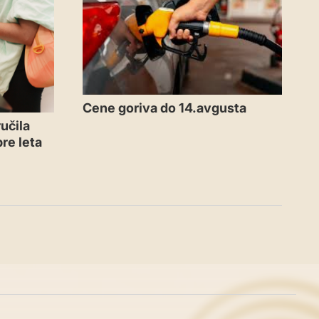
Cene goriva do 14.avgusta
učila
re leta