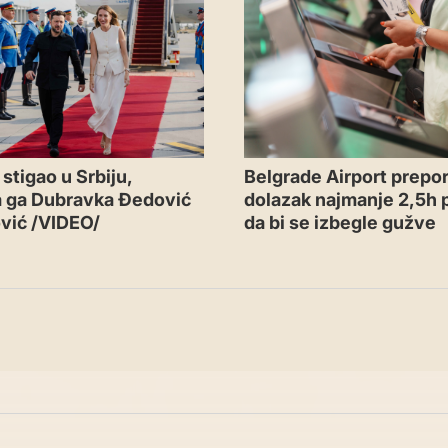
Belgrade Airport prepor
stigao u Srbiju,
dolazak najmanje 2,5h p
a ga Dubravka Đedović
da bi se izbegle gužve
vić /VIDEO/