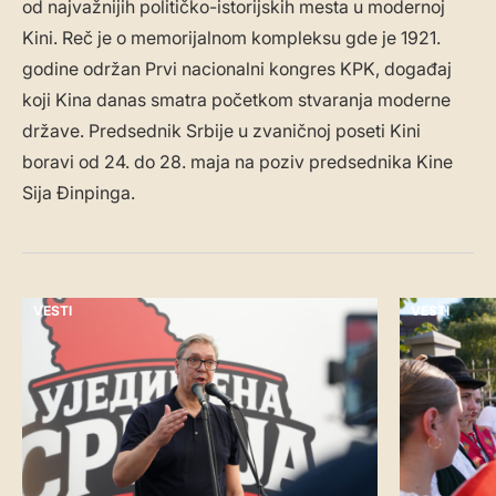
od najvažnijih političko-istorijskih mesta u modernoj
Kini. Reč je o memorijalnom kompleksu gde je 1921.
godine održan Prvi nacionalni kongres KPK, događaj
koji Kina danas smatra početkom stvaranja moderne
države. Predsednik Srbije u zvaničnoj poseti Kini
boravi od 24. do 28. maja na poziv predsednika Kine
Sija Đinpinga.
VESTI
VESTI