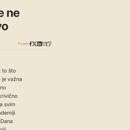
e ne
vo
Podeli:
 to što
o je važna
eno
krivično
sa svim
ademiji
 Dana
iji