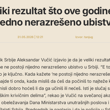
iki rezultat što ove godin
ijedno nerazrešeno ubist
31.05.2026 | 12:21
Izvor: tanjug
 Srbije Aleksandar Vučić izjavio je da je veliki rezultat
e ne postoji nijedno nerazrešeno ubistvo u Srbiji. “E t
o je ključno. Kada kažete ‘ne postoji nijedno nerazreš
hajde ti onda, kada misliš da ćeš da počiniš to najteže 
isli dobro hoćeš li da ga učiniš ili nećeš. Isti je slučaj 
škim krivičnim delima”, rekao je Vučić na svečanoj ak
beležavanja Dana Ministarstva unutrašnjih poslova i
 Palati Srbija. Predsednik je naglasio i da je policija u Srb