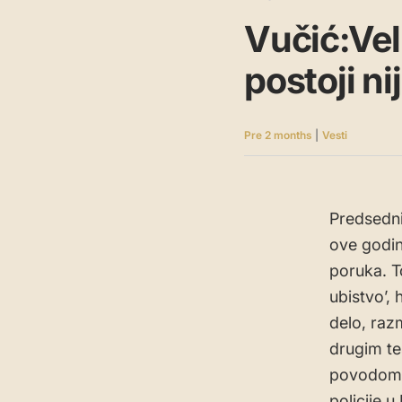
Vučić:Vel
postoji n
Pre 2 months
|
Vesti
Predsednik
ove godin
poruka. T
ubistvo’, 
delo, razm
drugim te
povodom o
policije u