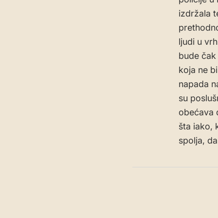
izdržala 
prethodno
ljudi u vr
bude čak n
koja ne b
napada na 
su posluš
obećava d
šta iako,
spolja, d