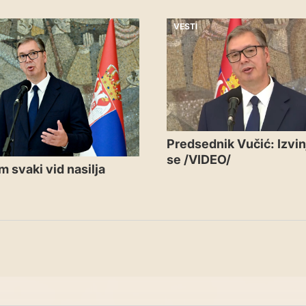
VESTI
Predsednik Vučić: Izvi
se /VIDEO/
 svaki vid nasilja