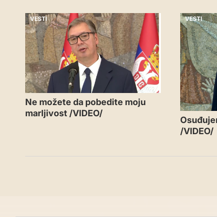
VESTI
VESTI
Ne možete da pobedite moju
marljivost /VIDEO/
Osuđujem
/VIDEO/