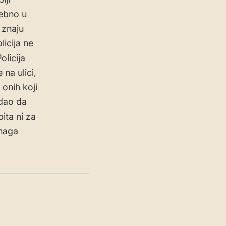
sebno u
 znaju
licija ne
olicija
na ulici,
 onih koji
odao da
ita ni za
snaga