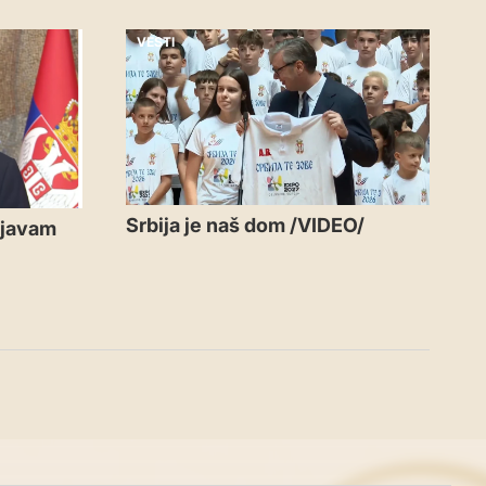
VESTI
Srbija je naš dom /VIDEO/
njavam