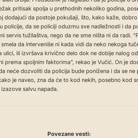
težak pritisak spolja u prethodnih nekoliko godina, po
j dodajući da postoje pokušaji, što, kako kaže, dobro
hu policije, da se policiji oduzmu sve nadležnosti i da po
i servis tužilaštva, nego da ne sme ništa ni da radi. “P
i smela da interveniše ni kada vidi da neko nekoga tuče 
ulici, ili izvršava krivično delo dok ne dobije nalog od
ni prema spoljnim faktorima”, rekao je Vučić. On je d
a neće dozvoliti da policija bude ponižena i da se ne p
 kako je naveo, zna da će to kod nekih, posebno kod 
a izazove salvu napada.
Povezane vesti: