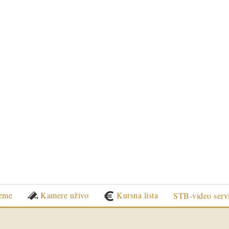
eme
Kamere uživo
Kursna lista
STB-video serv