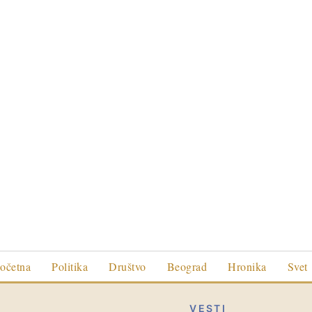
očetna
Politika
Društvo
Beograd
Hronika
Svet
VESTI