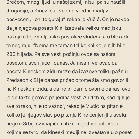
Srećom, mnogi ljudi u našoj zemlji nisu, pa su naučili
drugačije, a Kinezi su i veoma vredni, marljivi,
posvećeni, i oni to guraju”, rekao je Vučić. On je naveo i
da je njegova poseta Kini izazvala veliku medijsku
pažnju u toj zemlji, iako pristalice studenata u blokadi
to negiraju. “Nema me taman toliko koliko je njih bilo
200 hiljada. Pa sve vesti počinju ovde sa našom
posetom, sve i juče i danas. Ja nisam verovao da
poseta Kineskom zidu može da izazove toliku pažnju.
Predsednik Si je danas pričao o tome šta smo govorili
na Kineskom zidu, a da ne pričam o ovome danas, ovo
je de fakto gotovo pa jedina vest. Ali dobro, kod njih je
sve to tako, nije to važno”, rekao je Vučić na pitanje
koliko je njegov stav po pitanju Kine cenjeniji u svetu
nego u Srbiji uzimajući u obzir pojedine natpise u
kojima se tvrdi da kineski mediji ne izveštavaju o poseti