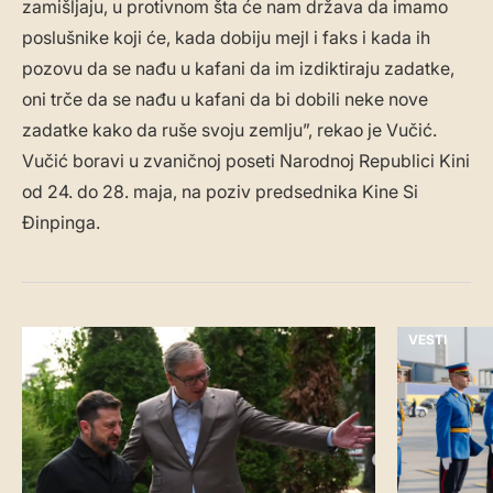
zamišljaju, u protivnom šta će nam država da imamo
poslušnike koji će, kada dobiju mejl i faks i kada ih
pozovu da se nađu u kafani da im izdiktiraju zadatke,
oni trče da se nađu u kafani da bi dobili neke nove
zadatke kako da ruše svoju zemlju”, rekao je Vučić.
Vučić boravi u zvaničnoj poseti Narodnoj Republici Kini
od 24. do 28. maja, na poziv predsednika Kine Si
Đinpinga.
VESTI
VESTI