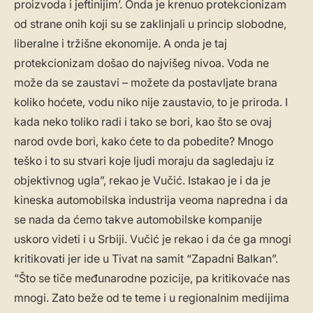
proizvoda i jeftinijim’. Onda je krenuo protekcionizam
od strane onih koji su se zaklinjali u princip slobodne,
liberalne i tržišne ekonomije. A onda je taj
protekcionizam došao do najvišeg nivoa. Voda ne
može da se zaustavi – možete da postavljate brana
koliko hoćete, vodu niko nije zaustavio, to je priroda. I
kada neko toliko radi i tako se bori, kao što se ovaj
narod ovde bori, kako ćete to da pobedite? Mnogo
teško i to su stvari koje ljudi moraju da sagledaju iz
objektivnog ugla”, rekao je Vučić. Istakao je i da je
kineska automobilska industrija veoma napredna i da
se nada da ćemo takve automobilske kompanije
uskoro videti i u Srbiji. Vučić je rekao i da će ga mnogi
kritikovati jer ide u Tivat na samit “Zapadni Balkan”.
“Što se tiče međunarodne pozicije, pa kritikovaće nas
mnogi. Zato beže od te teme i u regionalnim medijima