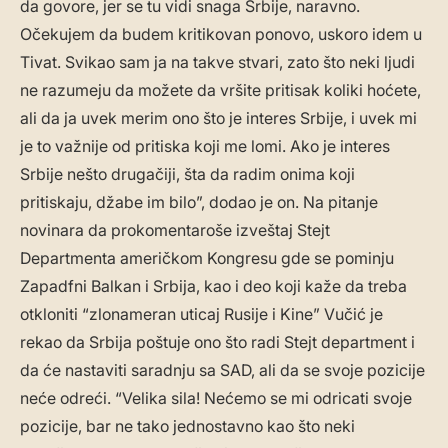
da govore, jer se tu vidi snaga Srbije, naravno.
Očekujem da budem kritikovan ponovo, uskoro idem u
Tivat. Svikao sam ja na takve stvari, zato što neki ljudi
ne razumeju da možete da vršite pritisak koliki hoćete,
ali da ja uvek merim ono što je interes Srbije, i uvek mi
je to važnije od pritiska koji me lomi. Ako je interes
Srbije nešto drugačiji, šta da radim onima koji
pritiskaju, džabe im bilo”, dodao je on. Na pitanje
novinara da prokomentaroše izveštaj Stejt
Departmenta američkom Kongresu gde se pominju
Zapadfni Balkan i Srbija, kao i deo koji kaže da treba
otkloniti “zlonameran uticaj Rusije i Kine” Vučić je
rekao da Srbija poštuje ono što radi Stejt department i
da će nastaviti saradnju sa SAD, ali da se svoje pozicije
neće odreći. “Velika sila! Nećemo se mi odricati svoje
pozicije, bar ne tako jednostavno kao što neki