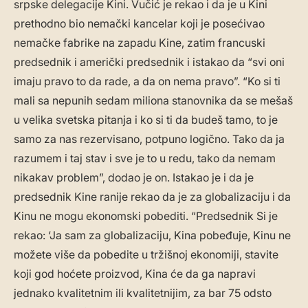
srpske delegacije Kini. Vučić je rekao i da je u Kini
prethodno bio nemački kancelar koji je posećivao
nemačke fabrike na zapadu Kine, zatim francuski
predsednik i američki predsednik i istakao da “svi oni
imaju pravo to da rade, a da on nema pravo”. “Ko si ti
mali sa nepunih sedam miliona stanovnika da se mešaš
u velika svetska pitanja i ko si ti da budeš tamo, to je
samo za nas rezervisano, potpuno logično. Tako da ja
razumem i taj stav i sve je to u redu, tako da nemam
nikakav problem”, dodao je on. Istakao je i da je
predsednik Kine ranije rekao da je za globalizaciju i da
Kinu ne mogu ekonomski pobediti. “Predsednik Si je
rekao: ‘Ja sam za globalizaciju, Kina pobeđuje, Kinu ne
možete više da pobedite u tržišnoj ekonomiji, stavite
koji god hoćete proizvod, Kina će da ga napravi
jednako kvalitetnim ili kvalitetnijim, za bar 75 odsto