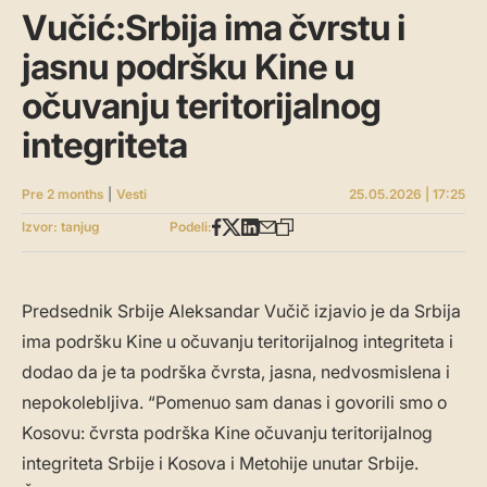
Vučić:Srbija ima čvrstu i
jasnu podršku Kine u
očuvanju teritorijalnog
integriteta
Pre 2 months
|
Vesti
25.05.2026 | 17:25
Izvor: tanjug
Podeli:
Predsednik Srbije Aleksandar Vučič izjavio je da Srbija
ima podršku Kine u očuvanju teritorijalnog integriteta i
dodao da je ta podrška čvrsta, jasna, nedvosmislena i
nepokolebljiva. “Pomenuo sam danas i govorili smo o
Kosovu: čvrsta podrška Kine očuvanju teritorijalnog
integriteta Srbije i Kosova i Metohije unutar Srbije.