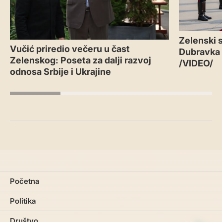
Zelenski s
Vučić priredio večeru u čast
Dubravka
Zelenskog: Poseta za dalji razvoj
/VIDEO/
odnosa Srbije i Ukrajine
Početna
Politika
Društvo