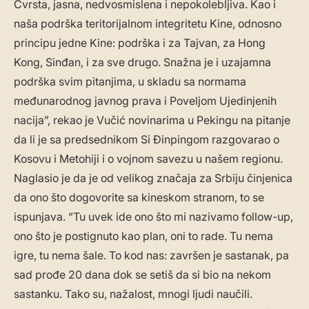
Čvrsta, jasna, nedvosmislena i nepokolebljiva. Kao i
naša podrška teritorijalnom integritetu Kine, odnosno
principu jedne Kine: podrška i za Tajvan, za Hong
Kong, Sinđan, i za sve drugo. Snažna je i uzajamna
podrška svim pitanjima, u skladu sa normama
međunarodnog javnog prava i Poveljom Ujedinjenih
nacija”, rekao je Vučić novinarima u Pekingu na pitanje
da li je sa predsednikom Si Đinpingom razgovarao o
Kosovu i Metohiji i o vojnom savezu u našem regionu.
Naglasio je da je od velikog značaja za Srbiju činjenica
da ono što dogovorite sa kineskom stranom, to se
ispunjava. “Tu uvek ide ono što mi nazivamo follow-up,
ono što je postignuto kao plan, oni to rade. Tu nema
igre, tu nema šale. To kod nas: završen je sastanak, pa
sad prođe 20 dana dok se setiš da si bio na nekom
sastanku. Tako su, nažalost, mnogi ljudi naučili.