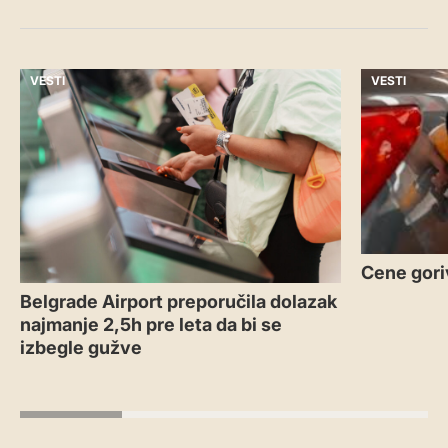
VESTI
VESTI
Cene gori
Belgrade Airport preporučila dolazak
najmanje 2,5h pre leta da bi se
izbegle gužve