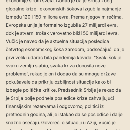
ekonomije širom sveta. Dodao je da je Srbija zbog
globalne krize i ekonomskih šokova izgubila najmanje
između 120 i 150 miliona evra. Prema njegovim rečima,
Evropska unija je formalno izgubila 27 milijardi evra,
dok je stvarni trošak verovatno bliži 50 milijardi evra.
Vučić je naveo da je aktuelna situacija posledica
četvrtog ekonomskog šoka zaredom, podsećajući da je
prvi veliki udarac bila pandemija kovida. “Svaki šok je
svaku zemlju slabio, svaka kriza donosila nove
probleme”, rekao je on i dodao da su mnoge države
pokušavale da prikriju ozbiljnost situacije kako bi
izbegle političke kritike. Predsednik Srbije je rekao da
je Srbija bolje podnela posledice krize zahvaljujući
finansijskim rezervama i odgovornoj politici iz
prethodnih godina, ali je istakao da se posledice i dalje
snažno osećaju. Govoreći o situaciji u Aziji, Vučić je