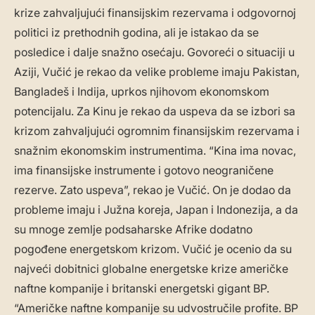
krize zahvaljujući finansijskim rezervama i odgovornoj
politici iz prethodnih godina, ali je istakao da se
posledice i dalje snažno osećaju. Govoreći o situaciji u
Aziji, Vučić je rekao da velike probleme imaju Pakistan,
Bangladeš i Indija, uprkos njihovom ekonomskom
potencijalu. Za Kinu je rekao da uspeva da se izbori sa
krizom zahvaljujući ogromnim finansijskim rezervama i
snažnim ekonomskim instrumentima. “Kina ima novac,
ima finansijske instrumente i gotovo neograničene
rezerve. Zato uspeva”, rekao je Vučić. On je dodao da
probleme imaju i Južna koreja, Japan i Indonezija, a da
su mnoge zemlje podsaharske Afrike dodatno
pogođene energetskom krizom. Vučić je ocenio da su
najveći dobitnici globalne energetske krize američke
naftne kompanije i britanski energetski gigant BP.
“Američke naftne kompanije su udvostručile profite. BP