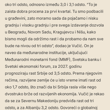
oko tri odsto, odnosno između 3,0 i 3,1 odsto. “To je
zaista dobra procena za prvi kvartal. Tu smo podbacili
u građevini, zato moramo sada da pojačamo i nisku
gradnju i visoku gradnju i pre svega izdavanje dozvola
u Beogradu, Novom Sadu, Kragujevcu i Nišu, kako
bismo mogli da održimo rast i da probamo da nam sve
bude na nivou od tri odsto”, dodao je Vučić. On je
naveo da međunarodne institucije, uključujući
Međunarodni monetarni fond (MMF), Svetsku banku i
Svetski ekonomski forum, za 2027. godinu
prognoziraju rast Srbije od 3,5 odsto. Prema njegovim
rečima, razvijene zemlje će u isto vreme imati rast od
oko 1,7 odsto, što znači da bi Srbija rasla više nego
dvostruko brže od razvijenih ekonomija. Vučić je rekao
da se za Severnu Makedoniju predviđa rast od tri
odsto, a za Albaniju 3,2 odsto. Govoreći o globalnoj