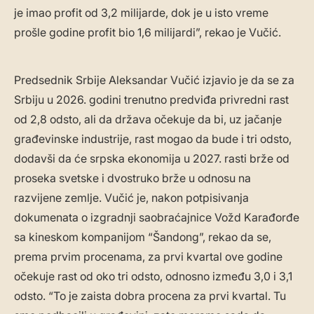
je imao profit od 3,2 milijarde, dok je u isto vreme
prošle godine profit bio 1,6 milijardi”, rekao je Vučić.
Predsednik Srbije Aleksandar Vučić izjavio je da se za
Srbiju u 2026. godini trenutno predviđa privredni rast
od 2,8 odsto, ali da država očekuje da bi, uz jačanje
građevinske industrije, rast mogao da bude i tri odsto,
dodavši da će srpska ekonomija u 2027. rasti brže od
proseka svetske i dvostruko brže u odnosu na
razvijene zemlje. Vučić je, nakon potpisivanja
dokumenata o izgradnji saobraćajnice Vožd Karađorđe
sa kineskom kompanijom “Šandong”, rekao da se,
prema prvim procenama, za prvi kvartal ove godine
očekuje rast od oko tri odsto, odnosno između 3,0 i 3,1
odsto. “To je zaista dobra procena za prvi kvartal. Tu