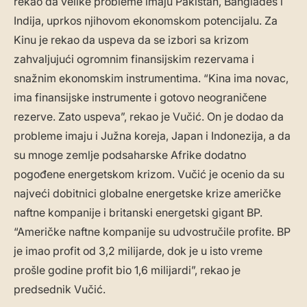
rekao da velike probleme imaju Pakistan, Bangladeš i
Indija, uprkos njihovom ekonomskom potencijalu. Za
Kinu je rekao da uspeva da se izbori sa krizom
zahvaljujući ogromnim finansijskim rezervama i
snažnim ekonomskim instrumentima. “Kina ima novac,
ima finansijske instrumente i gotovo neograničene
rezerve. Zato uspeva”, rekao je Vučić. On je dodao da
probleme imaju i Južna koreja, Japan i Indonezija, a da
su mnoge zemlje podsaharske Afrike dodatno
pogođene energetskom krizom. Vučić je ocenio da su
najveći dobitnici globalne energetske krize američke
naftne kompanije i britanski energetski gigant BP.
“Američke naftne kompanije su udvostručile profite. BP
je imao profit od 3,2 milijarde, dok je u isto vreme
prošle godine profit bio 1,6 milijardi”, rekao je
predsednik Vučić.