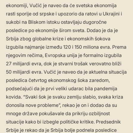
ekonomiji, Vučić je naveo da će svetska ekonomija
rasti sporije od srpske i upozorio da ratovi u Ukrajini i
sukobi na Bliskom istoku ostavljaju dugoročne
posledice po ekonomije širom sveta. Dodao je da je
Srbija zbog globalne krize i ekonomskih šokova
izgubila najmanje između 120 i 150 miliona evra. Prema
njegovim rečima, Evropska unija je formalno izgubila
27 milijardi evra, dok je stvarni trošak verovatno bliži
50 milijardi evra. Vučić je naveo da je aktuelna situacija
posledica četvrtog ekonomskog šoka zaredom,
podsećajući da je prvi veliki udarac bila pandemija
kovida. “Svaki šok je svaku zemlju slabio, svaka kriza
donosila nove probleme”, rekao je on i dodao da su
mnoge države pokušavale da prikriju ozbiljnost
situacije kako bi izbegle političke kritike. Predsednik
Srbije je rekao da je Srbija bolje podnela posledice