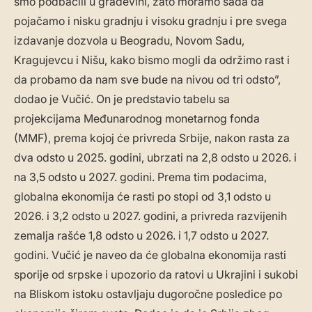
smo podbacili u građevini, zato moramo sada da
pojačamo i nisku gradnju i visoku gradnju i pre svega
izdavanje dozvola u Beogradu, Novom Sadu,
Kragujevcu i Nišu, kako bismo mogli da održimo rast i
da probamo da nam sve bude na nivou od tri odsto”,
dodao je Vučić. On je predstavio tabelu sa
projekcijama Međunarodnog monetarnog fonda
(MMF), prema kojoj će privreda Srbije, nakon rasta za
dva odsto u 2025. godini, ubrzati na 2,8 odsto u 2026. i
na 3,5 odsto u 2027. godini. Prema tim podacima,
globalna ekonomija će rasti po stopi od 3,1 odsto u
2026. i 3,2 odsto u 2027. godini, a privreda razvijenih
zemalja rašće 1,8 odsto u 2026. i 1,7 odsto u 2027.
godini. Vučić je naveo da će globalna ekonomija rasti
sporije od srpske i upozorio da ratovi u Ukrajini i sukobi
na Bliskom istoku ostavljaju dugoročne posledice po