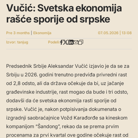
Vučić: Svetska ekonomija
rašće sporije od srpske
Pre 3 months
|
Ekonomija
07.05.2026 | 13:08
Izvor: tanjug
Podeli:
Predsednik Srbije Aleksandar Vučić izjavio je da se za
Srbiju u 2026. godini trenutno predviđa privredni rast
od 2,8 odsto, ali da država očekuje da bi, uz jačanje
građevinske industrije, rast mogao da bude i tri odsto,
dodavši da će svetska ekonomija rasti sporije od
srpske. Vučić je, nakon potpisivanja dokumenata o
izgradnji saobraćajnice Vožd Karađorđe sa kineskom
kompanijom “Šandong”, rekao da se prema prvim
procenama za prvi kvartal ove godine očekuje rast od