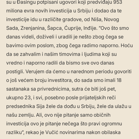
su u Đasingu potpisani ugovori koji predviđaju 953
miliona evra novih investicija u Srbiju i dodao da te
investicije idu u različite gradove, od Niša, Novog
Sada, Zrenjanina, Šapca, Ćuprije, Inđije. ”Ovo što smo
danas videli, doživeli i uradili je nešto zbog čega se
bavimo ovim poslom, zbog čega radimo naporno. Hoću
da se zahvalim i našim timovima i ljudima koji su
vredno i naporno radili da bismo sve ovo danas
postigli. Verujem da ćemo u narednom periodu govoriti
o još većem broju investitora, do sada smo imali 18
sastanaka sa privrednicima, sutra će biti još pet,
ukupno 23, i svi, posebno posle prijateljskih reči
predsednika Sija žele da dođu u Srbiju, žele da ulažu u
našu zemlju. Ali, ovo nije pitanje samo običnih
investicija ovo je pitanje nečega što pravi ogromnu
razliku”, rekao je Vučić novinarima nakon obilaska