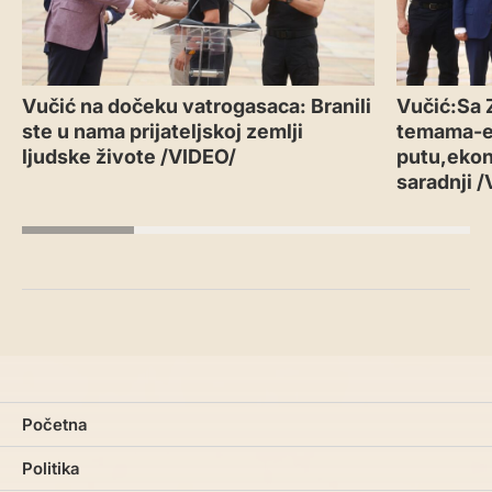
Vučić na dočeku vatrogasaca: Branili
Vučić:Sa 
ste u nama prijateljskoj zemlji
temama-
ljudske živote /VIDEO/
putu,ekon
saradnji 
Početna
Politika