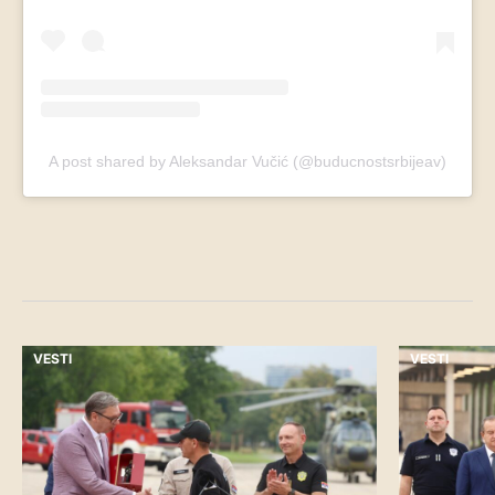
A post shared by Aleksandar Vučić (@buducnostsrbijeav)
VESTI
VESTI