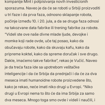
kompanije Mint i potpisivanja novih investicionih
sporazuma. Naveo je da će se roboti u Srbiji proizvoditi
u tri faze i da prva faza, odnosno sklapanje robota,
počinje između 10. i 20. jula, a da se druga faza odnosi
na takozvane data fabrike ili trening fabrike za robote.
”Videli ste ove naše divne mlade ljude, devojke i
momke koji rade ovde, uče taj posao, kako da
obučavaju robote, kako da skuvaju kafu, kako da
pripreme koktel, kako da spreme doručak i sve drugo.
Dakle, imaćemo takve fabrike”, rekao je Vučić. Naveo
je da treća faza ide sa upotrebom veštačke
inteligencije i da će Srbija da prednjači i da će za dva
meseca imati humanoidne robote proizvedene što,
kako je rekao, neće imati niko drugi u Evropi. ”Niko
drugi u Evropi nema to što će da ima Srbija za samo
dva meseca. Mnogo toga smo ovde i videli i naučili, i