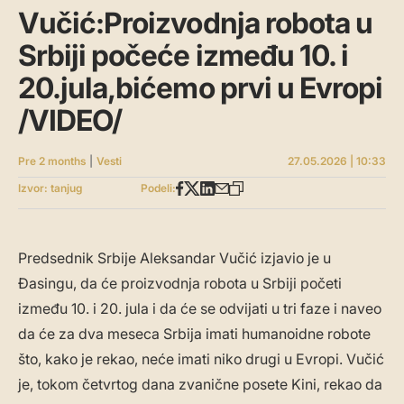
Vučić:Proizvodnja robota u
Srbiji počeće između 10. i
20.jula,bićemo prvi u Evropi
/VIDEO/
Pre 2 months
|
Vesti
27.05.2026 | 10:33
Izvor: tanjug
Podeli:
Predsednik Srbije Aleksandar Vučić izjavio je u
Đasingu, da će proizvodnja robota u Srbiji početi
između 10. i 20. jula i da će se odvijati u tri faze i naveo
da će za dva meseca Srbija imati humanoidne robote
što, kako je rekao, neće imati niko drugi u Evropi. Vučić
je, tokom četvrtog dana zvanične posete Kini, rekao da