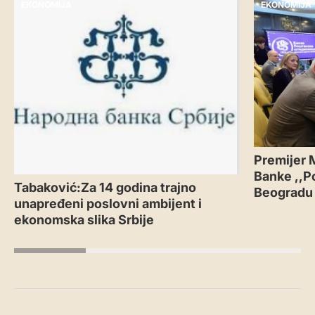
EKONOMIJA
EKONOMIJA
Premijer 
Banke ,,P
Tabaković:Za 14 godina trajno
Beogradu
unapređeni poslovni ambijent i
ekonomska slika Srbije