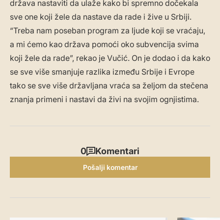
država nastaviti da ulaže kako bi spremno dočekala
sve one koji žele da nastave da rade i žive u Srbiji.
“Treba nam poseban program za ljude koji se vraćaju,
a mi ćemo kao država pomoći oko subvencija svima
koji žele da rade”, rekao je Vučić. On je dodao i da kako
se sve više smanjuje razlika između Srbije i Evrope
tako se sve više državljana vraća sa željom da stečena
znanja primeni i nastavi da živi na svojim ognjistima.
0
Komentari
Pošalji komentar