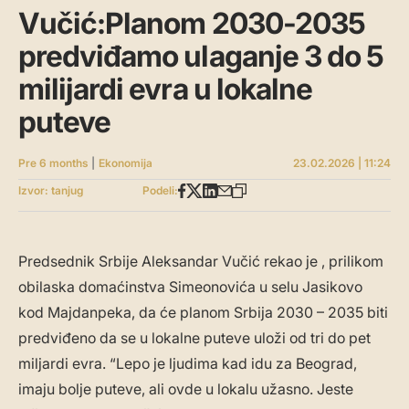
Vučić:Planom 2030-2035
predviđamo ulaganje 3 do 5
milijardi evra u lokalne
puteve
Pre 6 months
|
Ekonomija
23.02.2026 | 11:24
Izvor: tanjug
Podeli:
Predsednik Srbije Aleksandar Vučić rekao je , prilikom
obilaska domaćinstva Simeonovića u selu Jasikovo
kod Majdanpeka, da će planom Srbija 2030 – 2035 biti
predviđeno da se u lokalne puteve uloži od tri do pet
miljardi evra. “Lepo je ljudima kad idu za Beograd,
imaju bolje puteve, ali ovde u lokalu užasno. Jeste