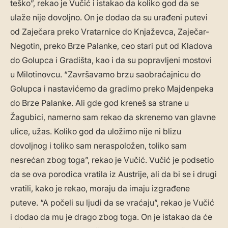
teško”, rekao je Vučić i istakao da koliko god da se
ulaže nije dovoljno. On je dodao da su urađeni putevi
od Zaječara preko Vratarnice do Knjaževca, Zaječar-
Negotin, preko Brze Palanke, ceo stari put od Kladova
do Golupca i Gradišta, kao i da su popravljeni mostovi
u Milotinovcu. “Završavamo brzu saobraćajnicu do
Golupca i nastavićemo da gradimo preko Majdenpeka
do Brze Palanke. Ali gde god kreneš sa strane u
Žagubici, namerno sam rekao da skrenemo van glavne
ulice, užas. Koliko god da uložimo nije ni blizu
dovoljnog i toliko sam neraspoložen, toliko sam
nesrećan zbog toga”, rekao je Vučić. Vučić je podsetio
da se ova porodica vratila iz Austrije, ali da bi se i drugi
vratili, kako je rekao, moraju da imaju izgrađene
puteve. “A počeli su ljudi da se vraćaju”, rekao je Vučić
i dodao da mu je drago zbog toga. On je istakao da će