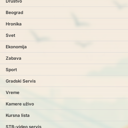
Društvo
Beograd
Hronika
Svet
Ekonomija
Zabava
Sport
Gradski Servis
Vreme
Kamere uživo
Kursna lista
STB-video servis