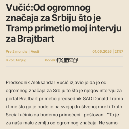
Vučić:Od ogromnog
značaja za Srbiju što je
Tramp primetio moj intervju
za Brajtbart
Pre 2 months
|
Vesti
01.06.2026 | 21:57
Izvor: tanjug
Podeli:
Predsednik Aleksandar Vučić izjavio je da je od
ogromnog značaja za Srbiju to što je njegov intervju za
portal Brajtbart primetio predsednik SAD Donald Tramp
i time što ga je podelio na svojoj društvenoj mreži Truth
Social učinio da budemo primećeni i poštovani. “To je
za našu malu zemlju od ogromnog značaja. Ne samo