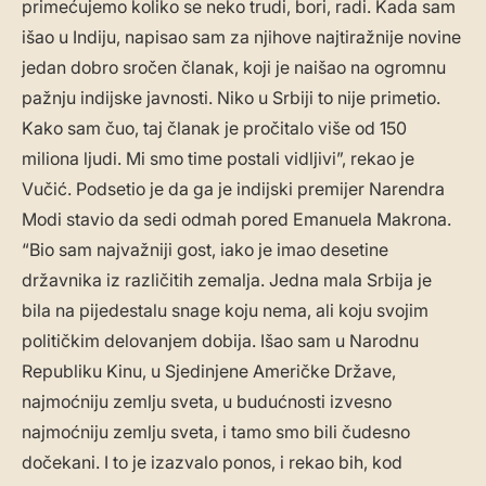
primećujemo koliko se neko trudi, bori, radi. Kada sam
išao u Indiju, napisao sam za njihove najtiražnije novine
jedan dobro sročen članak, koji je naišao na ogromnu
pažnju indijske javnosti. Niko u Srbiji to nije primetio.
Kako sam čuo, taj članak je pročitalo više od 150
miliona ljudi. Mi smo time postali vidljivi”, rekao je
Vučić. Podsetio je da ga je indijski premijer Narendra
Modi stavio da sedi odmah pored Emanuela Makrona.
“Bio sam najvažniji gost, iako je imao desetine
državnika iz različitih zemalja. Jedna mala Srbija je
bila na pijedestalu snage koju nema, ali koju svojim
političkim delovanjem dobija. Išao sam u Narodnu
Republiku Kinu, u Sjedinjene Američke Države,
najmoćniju zemlju sveta, u budućnosti izvesno
najmoćniju zemlju sveta, i tamo smo bili čudesno
dočekani. I to je izazvalo ponos, i rekao bih, kod