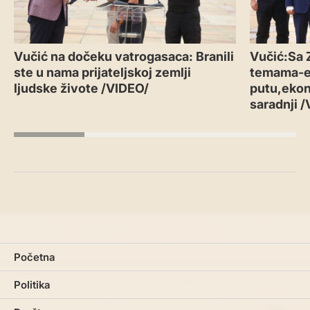
Vučić na dočeku vatrogasaca: Branili
Vučić:Sa 
ste u nama prijateljskoj zemlji
temama-
ljudske živote /VIDEO/
putu,ekon
saradnji 
Početna
Politika