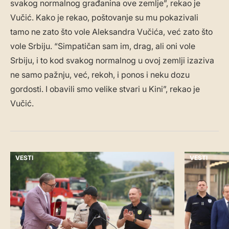
svakog normalnog građanina ove zemlje”, rekao je
Vučić. Kako je rekao, poštovanje su mu pokazivali
tamo ne zato što vole Aleksandra Vučića, već zato što
vole Srbiju. “Simpatičan sam im, drag, ali oni vole
Srbiju, i to kod svakog normalnog u ovoj zemlji izaziva
ne samo pažnju, već, rekoh, i ponos i neku dozu
gordosti. I obavili smo velike stvari u Kini”, rekao je
Vučić.
VESTI
VESTI