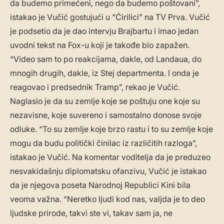
da budemo primećeni, nego da budemo poštovani”,
istakao je Vučić gostujući u “Ćirilici” na TV Prva. Vučić
je podsetio da je dao intervju Brajbartu i imao jedan
uvodni tekst na Fox-u koji je takođe bio zapažen.
“Video sam to po reakcijama, dakle, od Landaua, do
mnogih drugih, dakle, iz Stej departmenta. I onda je
reagovao i predsednik Tramp”, rekao je Vučić.
Naglasio je da su zemlje koje se poštuju one koje su
nezavisne, koje suvereno i samostalno donose svoje
odluke. “To su zemlje koje brzo rastu i to su zemlje koje
mogu da budu politički činilac iz različitih razloga”,
istakao je Vučić. Na komentar voditelja da je preduzeo
nesvakidašnju diplomatsku ofanzivu, Vučić je istakao
da je njegova poseta Narodnoj Republici Kini bila
veoma važna. “Neretko ljudi kod nas, valjda je to deo
ljudske prirode, takvi ste vi, takav sam ja, ne