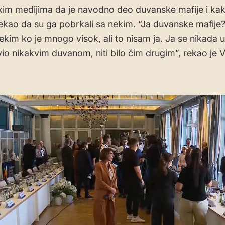
im medijima da je navodno deo duvanske mafije i kako
rekao da su ga pobrkali sa nekim. “Ja duvanske mafije?
ekim ko je mnogo visok, ali to nisam ja. Ja se nikada u
io nikakvim duvanom, niti bilo čim drugim”, rekao je 