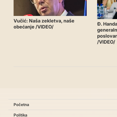
Vučić: Naša zekletva, naše
Đ. Handa
obećanje /VIDEO/
generaln
poslovan
/VIDEO/
Početna
Politika