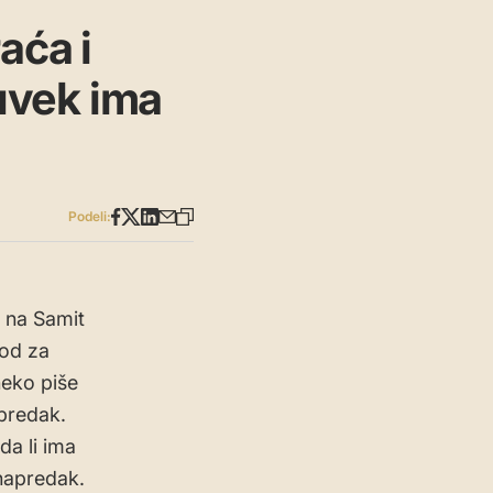
aća i
uvek ima
Podeli:
u na Samit
rod za
neko piše
apredak.
da li ima
napredak.