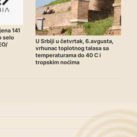
jena 141
o selo
U Srbiji u četvrtak, 6.avgusta,
EO/
vrhunac toplotnog talasa sa
temperaturama do 40 C i
tropskim noćima