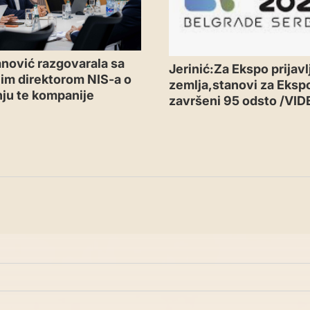
nović razgovarala sa
Jerinić:Za Ekspo prijavl
im direktorom NIS-a o
zemlja,stanovi za Eksp
ju te kompanije
završeni 95 odsto /VID