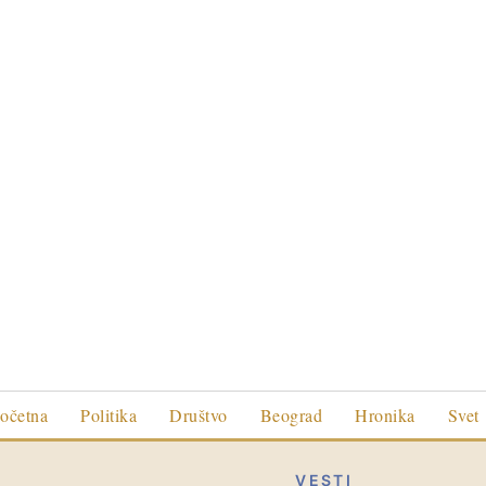
očetna
Politika
Društvo
Beograd
Hronika
Svet
VESTI