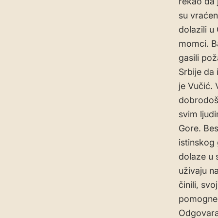
rekao da 
su vraćen
dolazili 
momci. Ba
gasili pož
Srbije da
je Vučić.
dobrodošl
svim ljud
Gore. Bes
istinskog
dolaze u 
uživaju n
činili, s
pomognem
Odgovaraju