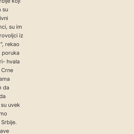
bije koji
a su
ivni
ci, su im
rovoljci iz
”, rekao
m poruka
i- hvala
z Crne
kama
m da
 da
 su uvek
emo
Srbije.
jave