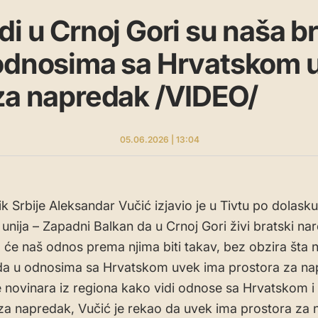
di u Crnoj Gori su naša br
 odnosima sa Hrvatskom 
za napredak /VIDEO/
05.06.2026 | 13:04
k Srbije Aleksandar Vučić izjavio je u Tivtu po dolask
unija – Zapadni Balkan da u Crnoj Gori živi bratski na
da će naš odnos prema njima biti takav, bez obzira šta 
 a da u odnosima sa Hrvatskom uvek ima prostora za n
e novinara iz regiona kako vidi odnose sa Hrvatskom i 
za napredak, Vučić je rekao da uvek ima prostora za 