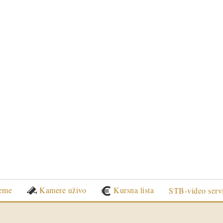
eme
Kamere uživo
Kursna lista
STB-video serv