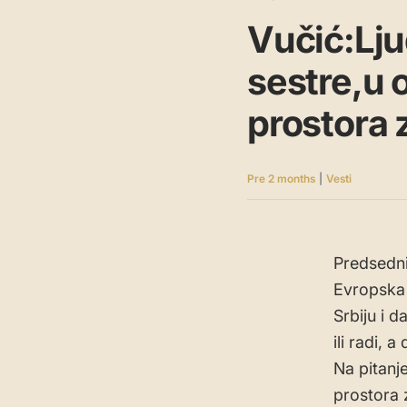
Vučić:Lju
sestre,u
prostora 
Pre 2 months
|
Vesti
Predsedni
Evropska 
Srbiju i 
ili radi,
Na pitanj
prostora 