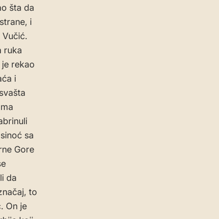
ao šta da
strane, i
 Vučić.
a ruka
 je rekao
ća i
svašta
nama
brinuli
 sinoć sa
Crne Gore
se
li da
načaj, to
. On je