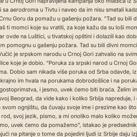
je u Crnoj Gori napravljena kampanja oko mladića iz Sr
i sa aerodroma u Tivtu i naveo da im nisu smetali kad
u Crnu Goru da pomažu u gašenju požara. ”Tad su bili d
š ti momci koje su vratili, za koje kažu da su loši mom
ar ovde na Luštici, u tivatskoj opštini i dolazili kao dob
 im pomognu u gašenju požara. Tad su bili divni momci
 Vučić je srpskom narodu u Crnoj Gori zahvalio na svi
ice koje je dobio. “Poruka za srpski narod u Crnoj Gor
ima. Dobio sam nikada više poruka od Srba odavde, i
krajno im hvala na porukama dobrodošlice i na poru
 gostoprimstva, i jesmo, uvek ćemo biti braća. Želim i
svoj Beograd, da vide kako i koliko Srbija napreduje, i
a svom ognjištu, da čuvaju svoje ime i prezime kao što
voj rod, svoj jezik, pismo, a mi onoliko malo koliko mož
o, uvek ćemo da pomažemo”, istakao je predsednik 
ći na pitanje o tome da pojedini ljudi iz Srbije daju iz