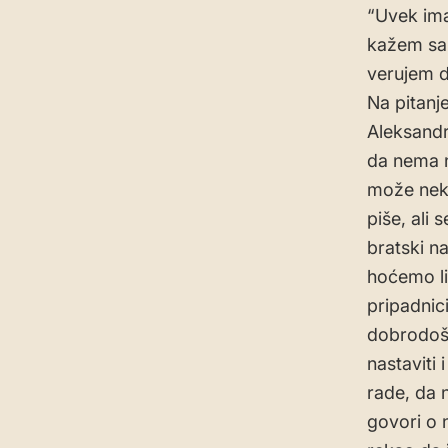
“Uvek ima
kažem sa s
verujem d
Na pitanje
Aleksandr
da nema n
može neko
piše, ali
bratski na
hoćemo li
pripadnic
dobrodošao
nastaviti 
rade, da 
govori o 