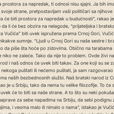
 prostora za napredak, ti odnosi nisu sjajni. Ja bih im
voje strane, pretpostavljam vaši političari sa njihove 
a će biti prostora za napredak u budućnosti”, rekao je
 da li će bez obzira na nelagode, “prijateljska i bratsk
a Vučića” biti uvek ispružena prema Crnoj Gori, Vučić
ikakve sumnje. “Ljudi u Crnoj Gori su naše sestre i bra
 da piše šta hoće po zidovima. Obično na tarabama 
 se niko ne zaleće. Tako da nije to problem. Ovde živi 
rod i naš odnos će uvek biti takav. Za one koji su se za
 nekoga puštati ili nećemo puštati, ja sam razgovarao
ima naših bezbednosnih službi. Naš bratski narod iz 
 je u Srbiju, tako da nema tu velike filozofije. To će 
i uvek će to biti sa naše strane. A to što su neki pokuša
naprave za sebe napadima na Srbiju, da sebi podignu z
njima, i veoma malo ili nimalo o nama”, istakao je Vučić