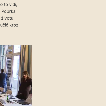
 to vidi,
 Pobrkali
 životu
Vučić kroz