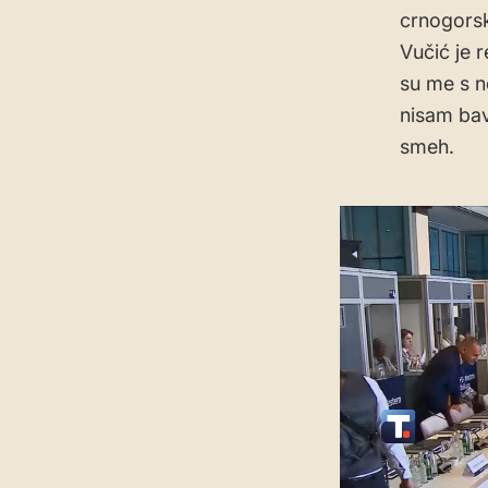
crnogorsk
Vučić je 
su me s n
nisam bav
smeh.