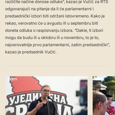
različite načine donose odluke”, kazao je Vučić za RTS
odgovarajući na pitanje da li će parlamentarni i
predsednički izbori biti održani istovremeno. Kako je
rekao, verovatno će u avgustu ili u septembru biti
doneta odluka o raspisivanju izbora. “Dakle, ti izbori
mogu da budu ili u oktobru ili u novembru, to je to,
najverovatnije prvo parlamentarni, zatim predsednički”,
kazao je predsednik Vučić.
VESTI
VESTI