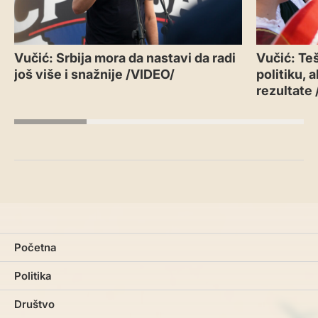
Vučić: Srbija mora da nastavi da radi
Vučić: Teš
još više i snažnije /VIDEO/
politiku, 
rezultate
Početna
Politika
Društvo