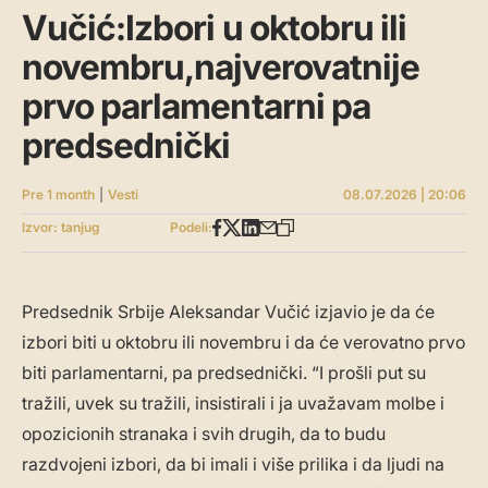
Vučić:Izbori u oktobru ili
novembru,najverovatnije
prvo parlamentarni pa
predsednički
Pre 1 month
|
Vesti
08.07.2026 | 20:06
Izvor: tanjug
Podeli:
Predsednik Srbije Aleksandar Vučić izjavio je da će
izbori biti u oktobru ili novembru i da će verovatno prvo
biti parlamentarni, pa predsednički. “I prošli put su
tražili, uvek su tražili, insistirali i ja uvažavam molbe i
opozicionih stranaka i svih drugih, da to budu
razdvojeni izbori, da bi imali i više prilika i da ljudi na