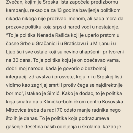
Zvečan, kojim je Srpska lista započela predizbornu
kampanju, rekao da za 13 godina bavljenja politikom
nikada nikoga nije prozivao imenom, ali sada mora da
prozove politiku koja srpski narod vodi u nestajanje.
“To je politika Nenada Rašića koji je uperio prstom u
časne Srbe u Gračanici i u Bratislavu i u Mirjanu i u
Ljubišu i sve ostale koji su nevino uhapšeni i pritvoreni
na 30 dana. To je politika koju je on obećavao vama,
dobri moj narode, kada je govorio o bezbolnoj
integraciji zdravstva i prosvete, koju mi u Srpskoj listi
vidimo kao zagrljaj smrti i protiv čega se najdirektnije
borimo”, istakao je Simić. Kako je dodao, to je politika
koja smatra da u Kliničko-bolničkom centru Kosovska
Mitrovica treba da radi 70 odsto manje radnika nego
što ih je danas. To je politika koja podrazumeva
gašenje desetina naših odeljenja u školama, kazao je