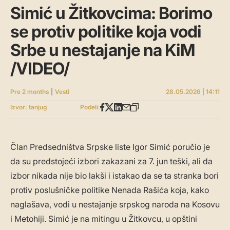
Simić u Žitkovcima: Borimo
se protiv politike koja vodi
Srbe u nestajanje na KiM
/VIDEO/
Pre 2 months
|
Vesti
28.05.2026 | 14:11
Izvor: tanjug
Podeli:
Član Predsedništva Srpske liste Igor Simić poručio je
da su predstojeći izbori zakazani za 7. jun teški, ali da
izbor nikada nije bio lakši i istakao da se ta stranka bori
protiv poslušničke politike Nenada Rašića koja, kako
naglašava, vodi u nestajanje srpskog naroda na Kosovu
i Metohiji. Simić je na mitingu u Žitkovcu, u opštini