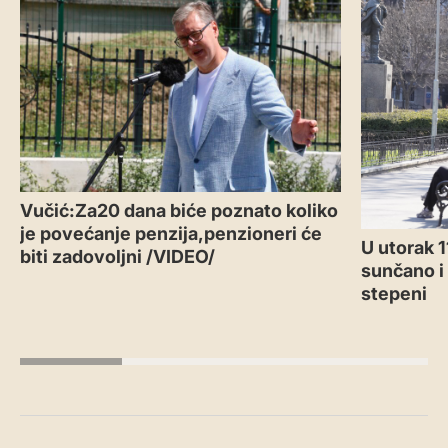
Vučić:Za20 dana biće poznato koliko
je povećanje penzija,penzioneri će
U utorak 
biti zadovoljni /VIDEO/
sunčano i
stepeni