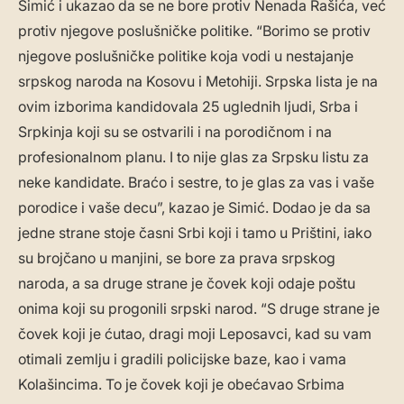
Simić i ukazao da se ne bore protiv Nenada Rašića, već
protiv njegove poslušničke politike. “Borimo se protiv
njegove poslušničke politike koja vodi u nestajanje
srpskog naroda na Kosovu i Metohiji. Srpska lista je na
ovim izborima kandidovala 25 uglednih ljudi, Srba i
Srpkinja koji su se ostvarili i na porodičnom i na
profesionalnom planu. I to nije glas za Srpsku listu za
neke kandidate. Braćo i sestre, to je glas za vas i vaše
porodice i vaše decu”, kazao je Simić. Dodao je da sa
jedne strane stoje časni Srbi koji i tamo u Prištini, iako
su brojčano u manjini, se bore za prava srpskog
naroda, a sa druge strane je čovek koji odaje poštu
onima koji su progonili srpski narod. “S druge strane je
čovek koji je ćutao, dragi moji Leposavci, kad su vam
otimali zemlju i gradili policijske baze, kao i vama
Kolašincima. To je čovek koji je obećavao Srbima