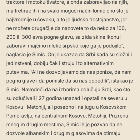
traktore i motokultivatore, a onda zaboravljao na njih,
maltretirao ih i na svaki mogući način lomio ono što je
najvrednije u čoveku, a to je ljudsko dostojanstvo, jer
ne možete drugačije da nazovete to da neko za 100,
200 ili 300 evra pogne glavu, sa zida skine ikonu i
zaboravi majčino mleko srpsko koje ga je podojilo”,
naglasio je Simić. On je ukazao da Srbi kada su složni i
jedinstveni, dobiju čak i struju i to alternativnim
putevima. “Ali ne dozvoljavamo da nas ponize, da nam
pognu glave i da pomisle da su nas pobedili”, istakao je
Simić. Navodeći da na izborima odlučuju Srbi, kao što
su odlučivali i 27 godina unazad i opstali na severu u
Kosovu i Metohiji, ali posebno i na jugu u Kosovskom
Pomoravlju, na centralnom Kosovu, Metohiji, Prizrenu i
mnogim drugim mestima, Simić ih je pozvao da ne
dozvole albanskim i drugim glasovima da otimaju