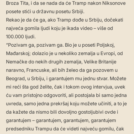
Broza Tita, i da se nada da će Tramp nakon Niksonove
posete stići u državnu posetu Srbiji.
Rekao je da će ga, ako Tramp dođe u Srbiju, dočekati
najveća gomila ljudi koju je ikada video – više od
100.000 ljudi.
“Pozivam ga, pozivam ga. Bio je u poseti Poljskoj,
Mađarskoj; dolazio je u nekoliko zemalja u Evropi, od
Nemačke do nekih drugih zemalja, Velike Britanije
naravno, Francuske, ali bih želeo da ga pozovem u
Beograd, u Srbiju, i garantujem mu jednu stvar. Možete
mi reći šta god želite, čak i tokom ovog intervjua, uvek
ću vam pristojno odgovoriti, ali postojala bi samo jedna
uvreda, samo jedna prekršaj koju možete učiniti, a to je
da kažete da nismo bili dovoljno gostoljubivi ovde i
garantujem – garantujem, garantujem, garantujem
predsedniku Trampu da će videti najveću gomilu, čak