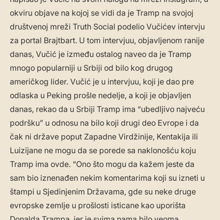
okviru objave na kojoj se vidi da je Tramp na svojoj
društvenoj mreži Truth Social podelio Vučićev intervju
za portal Brajtbart. U tom intervjuu, objavljenom ranije
danas, Vučić je između ostalog naveo da je Tramp
mnogo popularniji u Srbiji od bilo kog drugog
američkog lider. Vučić je u intervjuu, koji je dao pre
odlaska u Peking prošle nedelje, a koji je objavljen
danas, rekao da u Srbiji Tramp ima “ubedljivo najveću
podršku” u odnosu na bilo koji drugi deo Evrope i da
čak ni države poput Zapadne Virdžinije, Kentakija ili
Luizijane ne mogu da se porede sa naklonošću koju
Tramp ima ovde. “Ono što mogu da kažem jeste da
sam bio iznenađen nekim komentarima koji su izneti u
štampi u Sjedinjenim Državama, gde su neke druge
evropske zemlje u prošlosti isticane kao uporišta
Donalda Trampa, jer je svima nama bilo veoma