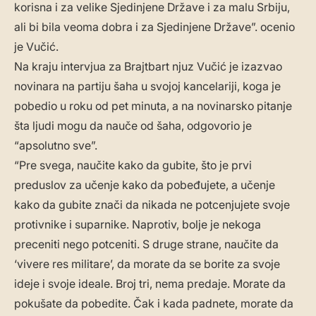
korisna i za velike Sjedinjene Države i za malu Srbiju,
ali bi bila veoma dobra i za Sjedinjene Države”. ocenio
je Vučić.
Na kraju intervjua za Brajtbart njuz Vučić je izazvao
novinara na partiju šaha u svojoj kancelariji, koga je
pobedio u roku od pet minuta, a na novinarsko pitanje
šta ljudi mogu da nauče od šaha, odgovorio je
“apsolutno sve”.
“Pre svega, naučite kako da gubite, što je prvi
preduslov za učenje kako da pobeđujete, a učenje
kako da gubite znači da nikada ne potcenjujete svoje
protivnike i suparnike. Naprotiv, bolje je nekoga
preceniti nego potceniti. S druge strane, naučite da
‘vivere res militare’, da morate da se borite za svoje
ideje i svoje ideale. Broj tri, nema predaje. Morate da
pokušate da pobedite. Čak i kada padnete, morate da