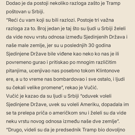
Dodao je da postoji nekoliko razloga zašto je Tramp
poštovan u Srbiji.
“Reći ću vam koji su bili razlozi. Postoje tri važna
razloga za to. Broj jedan je taj što su ljudi u Srbiji želeli
da vide novu vrstu odnosa između Sjedinjenih Država i
naše male zemlje, jer su u poslednjih 30 godina
Sjedinjene Države bile viđene kao neko ko nas je ili
povremeno gurao i pritiskao po mnogim različitim
pitanjima, ucenjivao nas posebno tokom Klintonove
ere, a u to vreme nas bombardovao i sve ostalo, i ljudi
su čekali velike promene”, rekao je Vučić.
Vučić je kazao da su ljudi u Srbiji “oduvek voleli
Sjedinjene Države, uvek su voleli Ameriku, dopadala im
se ta prelepa priča o američkom snu i želeli su da vide
neku vrstu novog odnosa između naše dve zemlje”.
“Drugo, videli su da je predsednik Tramp bio dovoljno