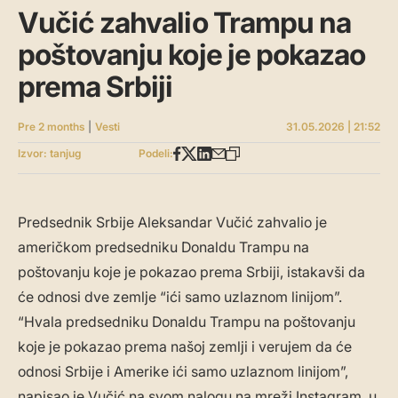
Vučić zahvalio Trampu na
poštovanju koje je pokazao
prema Srbiji
Pre 2 months
|
Vesti
31.05.2026 | 21:52
Izvor: tanjug
Podeli:
Predsednik Srbije Aleksandar Vučić zahvalio je
američkom predsedniku Donaldu Trampu na
poštovanju koje je pokazao prema Srbiji, istakavši da
će odnosi dve zemlje “ići samo uzlaznom linijom”.
“Hvala predsedniku Donaldu Trampu na poštovanju
koje je pokazao prema našoj zemlji i verujem da će
odnosi Srbije i Amerike ići samo uzlaznom linijom”,
napisao je Vučić na svom nalogu na mreži Instagram, u