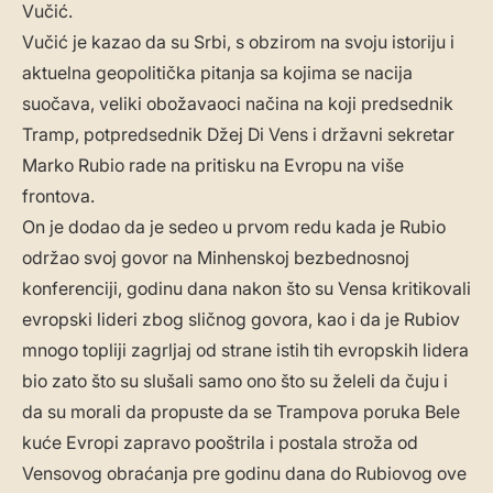
Vučić.
Vučić je kazao da su Srbi, s obzirom na svoju istoriju i
aktuelna geopolitička pitanja sa kojima se nacija
suočava, veliki obožavaoci načina na koji predsednik
Tramp, potpredsednik Džej Di Vens i državni sekretar
Marko Rubio rade na pritisku na Evropu na više
frontova.
On je dodao da je sedeo u prvom redu kada je Rubio
održao svoj govor na Minhenskoj bezbednosnoj
konferenciji, godinu dana nakon što su Vensa kritikovali
evropski lideri zbog sličnog govora, kao i da je Rubiov
mnogo topliji zagrljaj od strane istih tih evropskih lidera
bio zato što su slušali samo ono što su želeli da čuju i
da su morali da propuste da se Trampova poruka Bele
kuće Evropi zapravo pooštrila i postala stroža od
Vensovog obraćanja pre godinu dana do Rubiovog ove