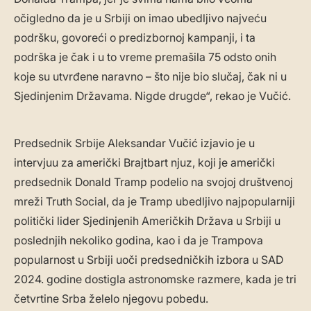
očigledno da je u Srbiji on imao ubedljivo najveću
podršku, govoreći o predizbornoj kampanji, i ta
podrška je čak i u to vreme premašila 75 odsto onih
koje su utvrđene naravno – što nije bio slučaj, čak ni u
Sjedinjenim Državama. Nigde drugde“, rekao je Vučić.
Predsednik Srbije Aleksandar Vučić izjavio je u
intervjuu za američki Brajtbart njuz, koji je američki
predsednik Donald Tramp podelio na svojoj društvenoj
mreži Truth Social, da je Tramp ubedljivo najpopularniji
politički lider Sjedinjenih Američkih Država u Srbiji u
poslednjih nekoliko godina, kao i da je Trampova
popularnost u Srbiji uoči predsedničkih izbora u SAD
2024. godine dostigla astronomske razmere, kada je tri
četvrtine Srba želelo njegovu pobedu.