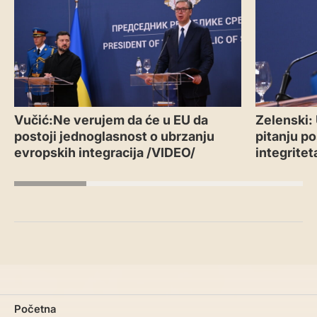
Vučić:Ne verujem da će u EU da
Zelenski:
postoji jednoglasnost o ubrzanju
pitanju po
evropskih integracija /VIDEO/
integritet
Početna