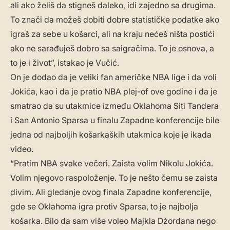
ali ako želiš da stigneš daleko, idi zajedno sa drugima.
To znači da možeš dobiti dobre statističke podatke ako
igraš za sebe u košarci, ali na kraju nećeš ništa postići
ako ne sarađuješ dobro sa saigračima. To je osnova, a
to je i život”, istakao je Vučić.
On je dodao da je veliki fan američke NBA lige i da voli
Jokića, kao i da je pratio NBA plej-of ove godine i da je
smatrao da su utakmice između Oklahoma Siti Tandera
i San Antonio Sparsa u finalu Zapadne konferencije bile
jedna od najboljih košarkaških utakmica koje je ikada
video.
“Pratim NBA svake večeri. Zaista volim Nikolu Jokića.
Volim njegovo raspoloženje. To je nešto čemu se zaista
divim. Ali gledanje ovog finala Zapadne konferencije,
gde se Oklahoma igra protiv Sparsa, to je najbolja
košarka. Bilo da sam više voleo Majkla Džordana nego