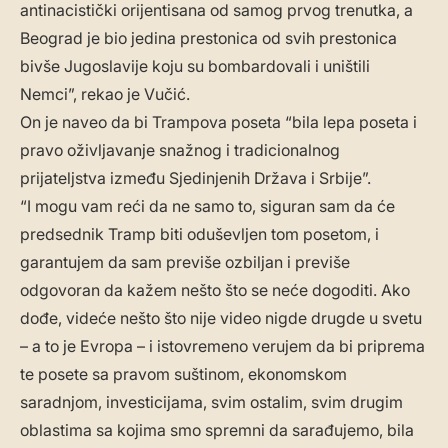
antinacistički orijentisana od samog prvog trenutka, a
Beograd je bio jedina prestonica od svih prestonica
bivše Jugoslavije koju su bombardovali i uništili
Nemci”, rekao je Vučić.
On je naveo da bi Trampova poseta “bila lepa poseta i
pravo oživljavanje snažnog i tradicionalnog
prijateljstva između Sjedinjenih Država i Srbije”.
“I mogu vam reći da ne samo to, siguran sam da će
predsednik Tramp biti oduševljen tom posetom, i
garantujem da sam previše ozbiljan i previše
odgovoran da kažem nešto što se neće dogoditi. Ako
dođe, videće nešto što nije video nigde drugde u svetu
– a to je Evropa – i istovremeno verujem da bi priprema
te posete sa pravom suštinom, ekonomskom
saradnjom, investicijama, svim ostalim, svim drugim
oblastima sa kojima smo spremni da sarađujemo, bila