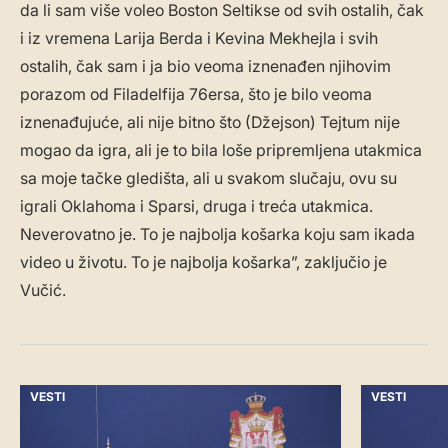
da li sam više voleo Boston Seltikse od svih ostalih, čak
i iz vremena Larija Berda i Kevina Mekhejla i svih
ostalih, čak sam i ja bio veoma iznenađen njihovim
porazom od Filadelfija 76ersa, što je bilo veoma
iznenađujuće, ali nije bitno što (Džejson) Tejtum nije
mogao da igra, ali je to bila loše pripremljena utakmica
sa moje tačke gledišta, ali u svakom slučaju, ovu su
igrali Oklahoma i Sparsi, druga i treća utakmica.
Neverovatno je. To je najbolja košarka koju sam ikada
video u životu. To je najbolja košarka”, zaključio je
Vučić.
VESTI
VESTI