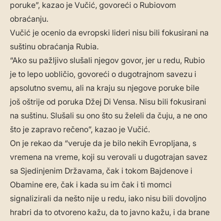
poruke”, kazao je Vučić, govoreći o Rubiovom
obraćanju.
Vučić je ocenio da evropski lideri nisu bili fokusirani na
suštinu obraćanja Rubia.
“Ako su pažljivo slušali njegov govor, jer u redu, Rubio
je to lepo uobličio, govoreći o dugotrajnom savezu i
apsolutno svemu, ali na kraju su njegove poruke bile
još oštrije od poruka Džej Di Vensa. Nisu bili fokusirani
na suštinu. Slušali su ono što su želeli da čuju, a ne ono
što je zapravo rečeno”, kazao je Vučić.
On je rekao da “veruje da je bilo nekih Evropljana, s
vremena na vreme, koji su verovali u dugotrajan savez
sa Sjedinjenim Državama, čak i tokom Bajdenove i
Obamine ere, čak i kada su im čak i ti momci
signalizirali da nešto nije u redu, iako nisu bili dovoljno
hrabri da to otvoreno kažu, da to javno kažu, i da brane