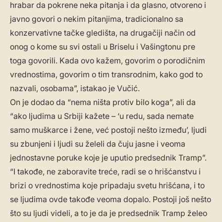
hrabar da pokrene neka pitanja i da glasno, otvoreno i
javno govori o nekim pitanjima, tradicionalno sa
konzervativne tačke gledišta, na drugačiji način od
onog o kome su svi ostali u Briselu i Vašingtonu pre
toga govorili. Kada ovo kažem, govorim o porodičnim
vrednostima, govorim o tim transrodnim, kako god to
nazvali, osobama”, istakao je Vučić.
On je dodao da “nema ništa protiv bilo koga”, ali da
“ako ljudima u Srbiji kažete – ‘u redu, sada nemate
samo muškarce i žene, već postoji nešto između’, ljudi
su zbunjeni i ljudi su želeli da čuju jasne i veoma
jednostavne poruke koje je uputio predsednik Tramp”.
“I takođe, ne zaboravite treće, radi se o hrišćanstvu i
brizi o vrednostima koje pripadaju svetu hrišćana, i to
se ljudima ovde takođe veoma dopalo. Postoji još nešto
što su ljudi videli, a to je da je predsednik Tramp želeo