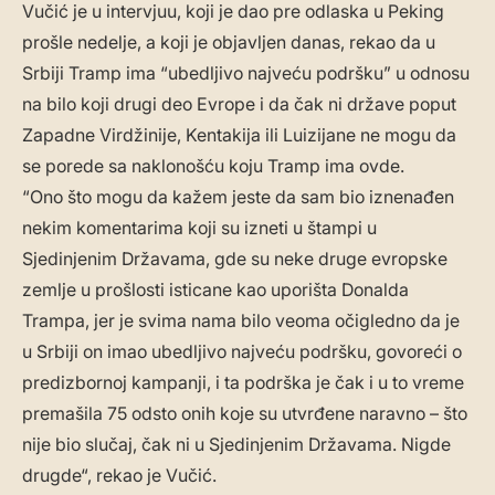
Vučić je u intervjuu, koji je dao pre odlaska u Peking
prošle nedelje, a koji je objavljen danas, rekao da u
Srbiji Tramp ima “ubedljivo najveću podršku” u odnosu
na bilo koji drugi deo Evrope i da čak ni države poput
Zapadne Virdžinije, Kentakija ili Luizijane ne mogu da
se porede sa naklonošću koju Tramp ima ovde.
“Ono što mogu da kažem jeste da sam bio iznenađen
nekim komentarima koji su izneti u štampi u
Sjedinjenim Državama, gde su neke druge evropske
zemlje u prošlosti isticane kao uporišta Donalda
Trampa, jer je svima nama bilo veoma očigledno da je
u Srbiji on imao ubedljivo najveću podršku, govoreći o
predizbornoj kampanji, i ta podrška je čak i u to vreme
premašila 75 odsto onih koje su utvrđene naravno – što
nije bio slučaj, čak ni u Sjedinjenim Državama. Nigde
drugde“, rekao je Vučić.