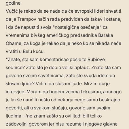
godine.
Vučić je rekao da se nada da će evropski lideri shvatiti
da je Trampov način rada predviđen da takav i ostane,
i da će napustiti svoja “nostalgična osećanja” za
vremenima bivšeg američkog predsednika Baraka
Obame, za koga je rekao da je neko ko se nikada neće
vratiti u Belu kuću.
“Znate, šta sam komentarisao posle te Rubiove
sednice? Zato što je dobio veliki aplauz. Znate šta sam
govorio svojim savetnicima, zato što svuda idem da
slušam ljude? Volim da slušam ljude. Mrzim duge
intervjue. Moram da budem veoma fokusiran, a mnogo
je lakše naučiti nešto od nekoga nego samo beskrajno
govoriti, ali u svakom slučaju, govorio sam svojim
ljudima – ‘ne znam zašto su ovi ljudi bili toliko
zadovoljni govorom jer nisu razumeli njegove glavne