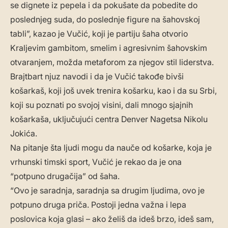
se dignete iz pepela i da pokušate da pobedite do
poslednjeg suda, do poslednje figure na šahovskoj
tabli”, kazao je Vučić, koji je partiju šaha otvorio
Kraljevim gambitom, smelim i agresivnim šahovskim
otvaranjem, možda metaforom za njegov stil liderstva.
Brajtbart njuz navodi i da je Vučić takođe bivši
košarkaš, koji još uvek trenira košarku, kao i da su Srbi,
koji su poznati po svojoj visini, dali mnogo sjajnih
košarkaša, uključujući centra Denver Nagetsa Nikolu
Jokića.
Na pitanje šta ljudi mogu da nauče od košarke, koja je
vrhunski timski sport, Vučić je rekao da je ona
“potpuno drugačija” od šaha.
“Ovo je saradnja, saradnja sa drugim ljudima, ovo je
potpuno druga priča. Postoji jedna važna i lepa
poslovica koja glasi – ako želiš da ideš brzo, ideš sam,