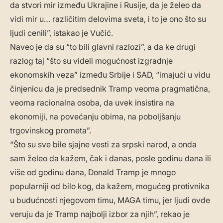
da stvori mir između Ukrajine i Rusije, da je želeo da
vidi mir u… različitim delovima sveta, i to je ono što su
ljudi cenili”, istakao je Vučić.
Naveo je da su “to bili glavni razlozi”, a da ke drugi
razlog taj “što su videli mogućnost izgradnje
ekonomskih veza” između Srbije i SAD, “imajući u vidu
činjenicu da je predsednik Tramp veoma pragmatična,
veoma racionalna osoba, da uvek insistira na
ekonomiji, na povećanju obima, na poboljšanju
trgovinskog prometa”.
“Što su sve bile sjajne vesti za srpski narod, a onda
sam želeo da kažem, čak i danas, posle godinu dana ili
više od godinu dana, Donald Tramp je mnogo
popularniji od bilo kog, da kažem, mogućeg protivnika
u budućnosti njegovom timu, MAGA timu, jer ljudi ovde
veruju da je Tramp najbolji izbor za njih”, rekao je