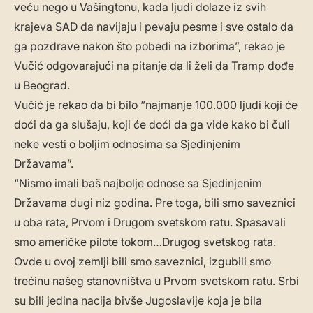
veću nego u Vašingtonu, kada ljudi dolaze iz svih
krajeva SAD da navijaju i pevaju pesme i sve ostalo da
ga pozdrave nakon što pobedi na izborima”, rekao je
Vučić odgovarajući na pitanje da li želi da Tramp dođe
u Beograd.
Vučić je rekao da bi bilo “najmanje 100.000 ljudi koji će
doći da ga slušaju, koji će doći da ga vide kako bi čuli
neke vesti o boljim odnosima sa Sjedinjenim
Državama”.
“Nismo imali baš najbolje odnose sa Sjedinjenim
Državama dugi niz godina. Pre toga, bili smo saveznici
u oba rata, Prvom i Drugom svetskom ratu. Spasavali
smo američke pilote tokom…Drugog svetskog rata.
Ovde u ovoj zemlji bili smo saveznici, izgubili smo
trećinu našeg stanovništva u Prvom svetskom ratu. Srbi
su bili jedina nacija bivše Jugoslavije koja je bila