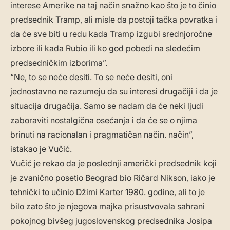
interese Amerike na taj način snažno kao što je to činio
predsednik Tramp, ali misle da postoji tačka povratka i
da će sve biti u redu kada Tramp izgubi srednjoročne
izbore ili kada Rubio ili ko god pobedi na sledećim
predsedničkim izborima”.
“Ne, to se neće desiti. To se neće desiti, oni
jednostavno ne razumeju da su interesi drugačiji i da je
situacija drugačija. Samo se nadam da će neki ljudi
zaboraviti nostalgična osećanja i da će se o njima
brinuti na racionalan i pragmatičan način. način”,
istakao je Vučić.
Vučić je rekao da je poslednji američki predsednik koji
je zvanično posetio Beograd bio Ričard Nikson, iako je
tehnički to učinio Džimi Karter 1980. godine, ali to je
bilo zato što je njegova majka prisustvovala sahrani
pokojnog bivšeg jugoslovenskog predsednika Josipa