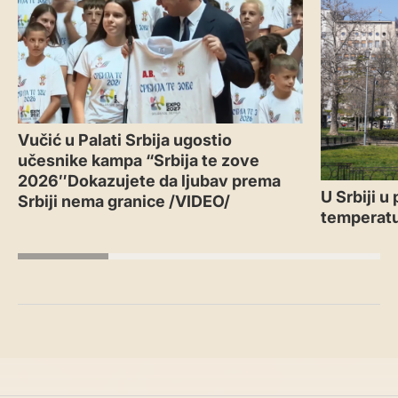
Vučić u Palati Srbija ugostio
učesnike kampa “Srbija te zove
2026″Dokazujete da ljubav prema
U Srbiji u
Srbiji nema granice /VIDEO/
temperatu