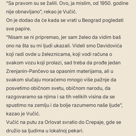
“Sa pravom su se žalili. Ovo, ja mislim, od 1950. godine
nije obnavljano”, rekao je Vučić.
On je dodao da će kada se vrati u Beograd pogledati
sve papire.
“Nisam se ni pripremao, jer sam želeo da vidim baš
ono na šta su mi ljudi ukazali. Videli smo Davidovića
koji radi ovde u železnicama, koji vodi računa o
svakom vozu koji prolazi, sad treba da prođe jedan
Zrenjanin-Pančevo sa opasnim materijama, ali u
svakom slučaju moraćemo mnogo više pažnje da
posvetimo običnom svetu, običnom narodu, da
razgovaramo sa njima i sa tih velikih visina da se
spustimo na zemlju i da bolje razumemo naše ljude”,
kazao je Vučić.
Vučić na putu za Orlovat svratio do Crepaje, gde se
družio sa ljudima u lokalnoj pekari.