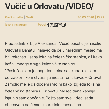
Vučić u Orlovatu /VIDEO/
Pre 2 months
|
Vesti
30.05.2026 | 13:22
Izvor: instagram
Podeli:
Predsednik Srbije Aleksandar Vučić posetio je naselje
Orlovat u Banatu i najavio da će u narednim mesecima
biti rekonstruisana lokalna železnička stanica, ali kako
kaže i mnoge druge železničke stanice.
“Poslušao sam jednog domaćina sa skupa koji sam
održao prilikom otvaranja mosta Tomaševac – Orlovat.
Zamolio me je da dođem i vidim kako izgleda lokalna
železnička stanica u Orlovatu. Mesec dana kasnije
ispunio sam obećanje. Pošto sam sve video, sada
obećavam da ćemo u narednim mesecima