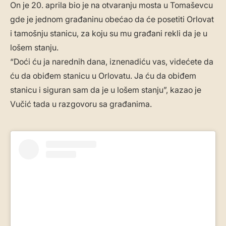
On je 20. aprila bio je na otvaranju mosta u Tomaševcu
gde je jednom građaninu obećao da će posetiti Orlovat
i tamošnju stanicu, za koju su mu građani rekli da je u
lošem stanju.
“Doći ću ja narednih dana, iznenadiću vas, videćete da
ću da obiđem stanicu u Orlovatu. Ja ću da obiđem
stanicu i siguran sam da je u lošem stanju”, kazao je
Vučić tada u razgovoru sa građanima.