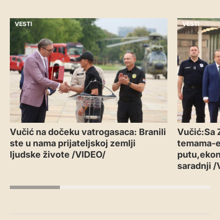
VESTI
VESTI
Vučić na dočeku vatrogasaca: Branili
Vučić:Sa 
ste u nama prijateljskoj zemlji
temama-
ljudske živote /VIDEO/
putu,ekon
saradnji 