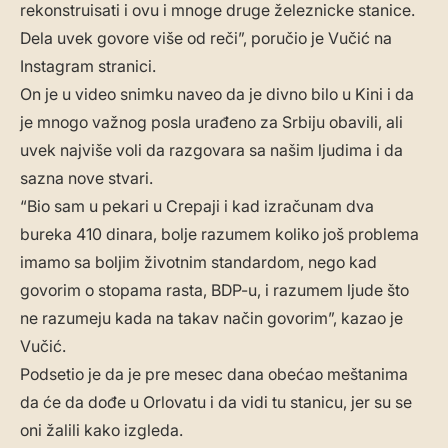
rekonstruisati i ovu i mnoge druge železnicke stanice.
Dela uvek govore više od reči”, poručio je Vučić na
Instagram stranici.
On je u video snimku naveo da je divno bilo u Kini i da
je mnogo važnog posla urađeno za Srbiju obavili, ali
uvek najviše voli da razgovara sa našim ljudima i da
sazna nove stvari.
“Bio sam u pekari u Crepaji i kad izračunam dva
bureka 410 dinara, bolje razumem koliko još problema
imamo sa boljim životnim standardom, nego kad
govorim o stopama rasta, BDP-u, i razumem ljude što
ne razumeju kada na takav način govorim”, kazao je
Vučić.
Podsetio je da je pre mesec dana obećao meštanima
da će da dođe u Orlovatu i da vidi tu stanicu, jer su se
oni žalili kako izgleda.