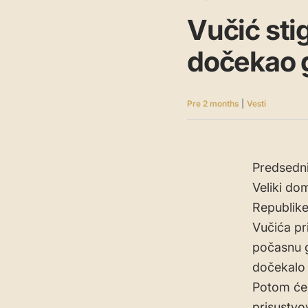
Vučić sti
dočekao g
Pre 2 months
|
Vesti
Predsedni
Veliki do
Republike
Vučića pr
počasnu ga
dočekalo 
Potom će 
prisustvov