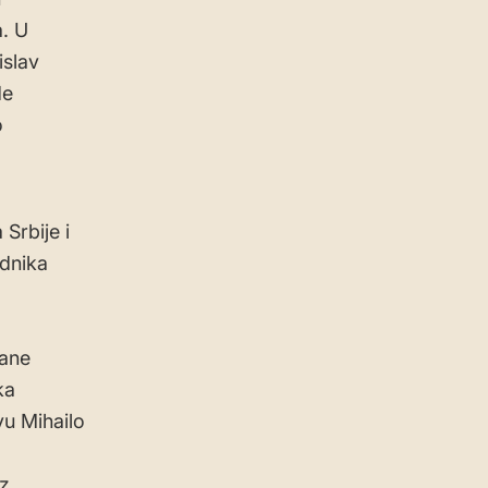
. U
islav
de
o
Srbije i
ednika
rane
ka
vu Mihailo
iz