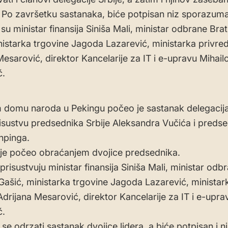
 Po završetku sastanaka, biće potpisan niz sporazuma
 su ministar finansija Siniša Mali, ministar odbrane Brat
nistarka trgovine Jagoda Lazarević, ministarka privre
Mesarović, direktor Kancelarije za IT i e-upravu Mihail
ć.
 domu naroda u Pekingu počeo je sastanak delegacija 
risustvu predsednika Srbije Aleksandra Vučića i preds
inpinga.
je počeo obraćanjem dvojice predsednika.
risustvuju ministar finansija Siniša Mali, ministar odb
 Gašić, ministarka trgovine Jagoda Lazarević, ministar
Adrijana Mesarović, direktor Kancelarije za IT i e-upra
ć.
se odrzati sastanak dvojice lidera, a biće potpisan i n