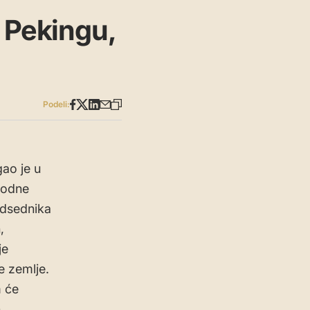
u Pekingu,
Podeli:
ao je u
rodne
edsednika
,
je
e zemlje.
m će
n