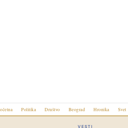
očetna
Politika
Društvo
Beograd
Hronika
Svet
VESTI