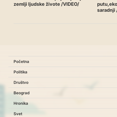
zemlji ljudske živote /VIDEO/
putu,eko
saradnji
Početna
Politika
Društvo
Beograd
Hronika
Svet