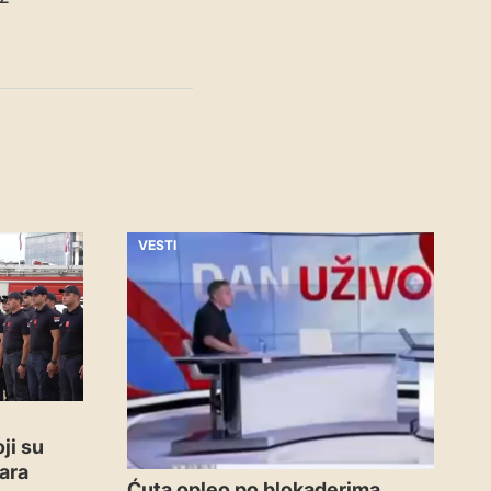
VESTI
ji su
ara
Ćuta opleo po blokaderima