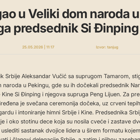
gao u Veliki dom naroda 
a predsednik Si Đinping
25.05.2026 | 11:17
Izvor: tanjug
k Srbije Aleksandar Vučić sa suprugom Tamarom, stig
m naroda u Pekingu, gde su ih dočekali predsednik Na
 Kine Si Đinping i njegova supruga Peng Lijuen. Za pr
iređena je svečana ceremonija dočeka, uz crveni tepih
rdu i intoniranje himni Srbije i Kine. Predsednika Srbi
je i oko stotinu dece koja su nosila cveće i zastave dv
uslediti sastanak dvojice lidera u širem formatu koje
ati i članovi delegacije Srbije, a zatim i njihov zaseba