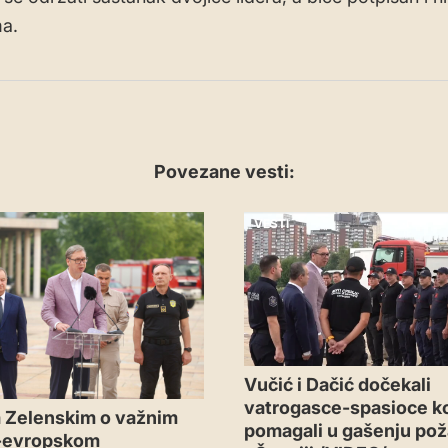
a.
Povezane vesti:
VESTI
Vučić i Dačić dočekali
vatrogasce-spasioce ko
 Zelenskim o važnim
pomagali u gašenju pož
-evropskom