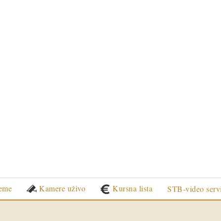
eme
Kamere uživo
Kursna lista
STB-video serv