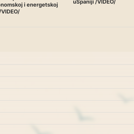
uŠpaniji /VIDEO/
nomskoj i energetskoj
 /VIDEO/