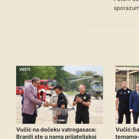
sporazum
VESTI
VESTI
Vučić na dočeku vatrogasaca:
Vučić:Sa
Branili ste u nama prijateljskoj
temama