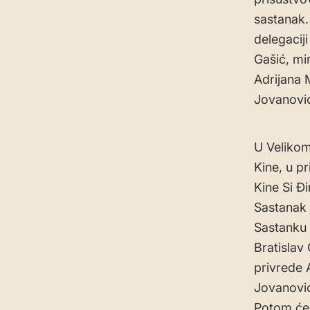
sastanak.
delegaciji
Gašić, mi
Adrijana 
Jovanovi
U Velikom
Kine, u p
Kine Si Đ
Sastanak 
Sastanku p
Bratislav
privrede 
Jovanovi
Potom će 