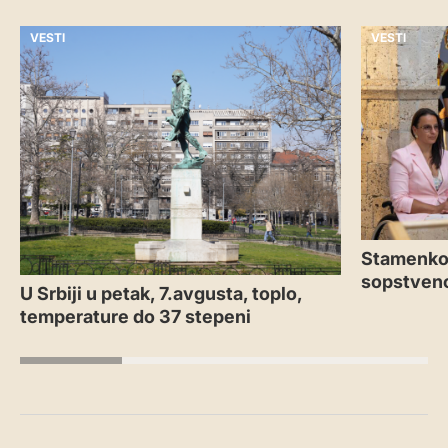
VESTI
VESTI
Stamenkov
sopstveno
U Srbiji u petak, 7.avgusta, toplo,
temperature do 37 stepeni