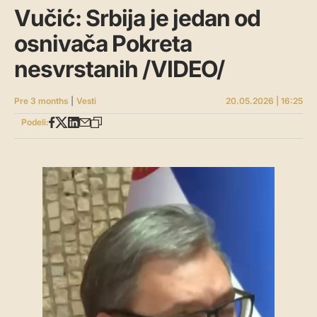
Vučić: Srbija je jedan od
osnivača Pokreta
nesvrstanih /VIDEO/
Pre 3 months
|
Vesti
20.05.2026 | 16:25
Podeli: