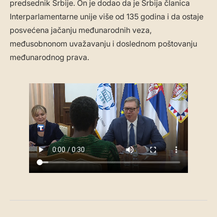
predsednik Srbije. On je dodao da je Srbija članica
Interparlamentarne unije više od 135 godina i da ostaje
posvećena jačanju međunarodnih veza,
međusobnonom uvažavanju i doslednom poštovanju
međunarodnog prava.