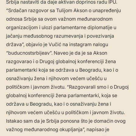
Srbija nastaviti da daje aktivan doprinos radu IPU.
“Srdačan razgovor sa Tulijom Akson o unapređenju
odnosa Srbije sa ovom važnom međunarodnom
organizacijom i ulozi parlamentarne diplomatije u
jačanju međusobnog razumevanja i povezivanja
država”, objavio je Vučić na instagram nalogu
“buducnostsrbijeav”. Naveo je da je sa Akson
razgovarao i o Drugoj globalnoj konferenciji žena
parlamentarki koja se održava u Beogradu, kao i o
osnaživanju žena i njihovom većem učešću u
političkom i javnom životu. “Razgovarali smo i o Drugoj
globalnoj konferenciji žena parlamentarki, koja se
održava u Beogradu, kao i o osnaživanju žena i
njihovom većem učešću u političkom i javnom životu.
Istakao sam da je Srbija ponosna što je domaćin ovog
važnog međunarodnog okupljanja”, napisao je