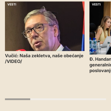
VESTI
VESTI
Vučić: Naša zekletva, naše obećanje
Đ. Handan
/VIDEO/
generalni
poslovanj