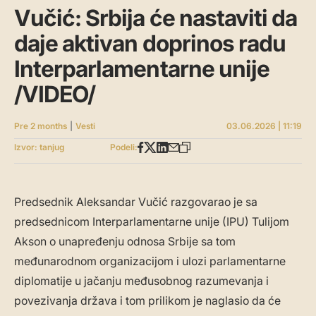
Vučić: Srbija će nastaviti da
daje aktivan doprinos radu
Interparlamentarne unije
/VIDEO/
Pre 2 months
|
Vesti
03.06.2026 | 11:19
Izvor: tanjug
Podeli:
Predsednik Aleksandar Vučić razgovarao je sa
predsednicom Interparlamentarne unije (IPU) Tulijom
Akson o unapređenju odnosa Srbije sa tom
međunarodnom organizacijom i ulozi parlamentarne
diplomatije u jačanju međusobnog razumevanja i
povezivanja država i tom prilikom je naglasio da će